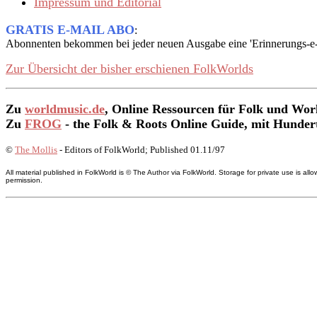
Impressum und Editorial
GRATIS E-MAIL ABO
:
Abonnenten bekommen bei jeder neuen Ausgabe eine 'Erinnerungs-e-m
Zur Übersicht der bisher erschienen
FolkWorld
s
Zu
worldmusic.de
, Online Ressourcen für Folk und Wo
Zu
FROG
- the Folk & Roots Online Guide, mit Hunder
©
The Mollis
- Editors of
FolkWorld
; Published 01.11/97
All material published in FolkWorld is © The Author via FolkWorld. Storage for private use is 
permission.