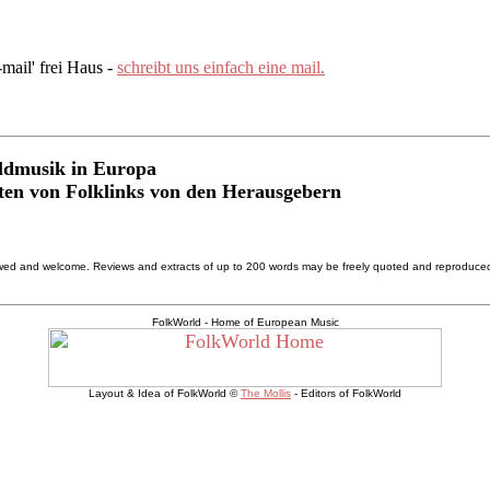
ail' frei Haus -
schreibt uns einfach eine mail.
rldmusik in Europa
ten von Folklinks von den Herausgebern
allowed and welcome. Reviews and extracts of up to 200 words may be freely quoted and reproduce
FolkWorld - Home of European Music
Layout & Idea of FolkWorld ©
The Mollis
- Editors of FolkWorld