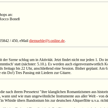
hops an:
 Rocco Boneß
05842 / 450, eMail
diemuehle@t-online.de
.
 Szene schlug um in Aktivität. Jetzt findet nicht nur jeden 1. Do i
tisch' statt (nächster: 5.10.). Es werden auch eigenverantwortlich Konz
s freitags bis 22 Uhr, anschließend eine Session. Bisher geplant: Am 6.1
ein Do!) Tres Passing mit Liedern zur Gitarre.
e nach ihrem Pressetext "ihre klanglichen Romantizismen aus histori
, wann und wie man ungewöhnliche Instrumente aus aller Welt - von d
in Whistle übers Bandonium bis zur deutschen Altquerflöte u.v.a. rich