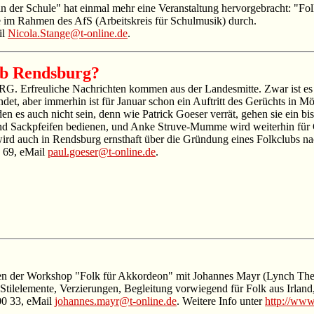
der Schule" hat einmal mehr eine Veranstaltung hervorgebracht: "Folk
 im Rahmen des AfS (Arbeitskreis für Schulmusik) durch.
il
Nicola.Stange@t-online.de
.
ub Rendsburg?
Erfreuliche Nachrichten kommen aus der Landesmitte. Zwar ist es bish
et, aber immerhin ist für Januar schon ein Auftritt des Gerüchts in Mö
n es auch nicht sein, denn wie Patrick Goeser verrät, gehen sie ein bi
d Sackpfeifen bedienen, und Anke Struve-Mumme wird weiterhin für 
d auch in Rendsburg ernsthaft über die Gründung eines Folkclubs nach
1 69, eMail
paul.goeser@t-online.de
.
r Workshop "Folk für Akkordeon" mit Johannes Mayr (Lynch The Box
Stilelemente, Verzierungen, Begleitung vorwiegend für Folk aus Irla
00 33, eMail
johannes.mayr@t-online.de
. Weitere Info unter
http://ww