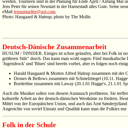
werden. Tourneen sind in der Planung für Ende April / Anfang Mai u
Jens Peter für seinen Neustart in der Hansestadt alles Gute. Seine n
eMail
jenspmueller@aol.com
.
Photo: Haugaard & Høirup; photo by The Mollis
Deutsch-Dänische Zusammenarbeit
HUSUM / TØNDER. Einiges ist schon gelaufen, aber bei Folk ist noc
größeren Stils" durch. Das kann man wohl sagen: Fünf musikalische D
'Jugendrock' und 'Blues' sind bereits vorbei, aber es folgen noch eini
Harald Haugaard & Morten Alfred Høirup zusammen mit der Or
Drones & Bellows zusammen mit Schmelztiegel (10.11. Hagge's
Borderline zusammen mit Laway (20.1.01 Hagge's, 21.1.01 Spe
Auch die Musiker sollen von diesem Austausch profitieren. Sie treffe
kulturelle Arbeit an der deutsch-dänischen Westküste zu fördern. He
Mittel von der Europäischen Union, und auch das Amt Sønderjylland 
Angesichts von soviel Einsatz und Qualität kann man die Folkies nur 
Folk in der Schule