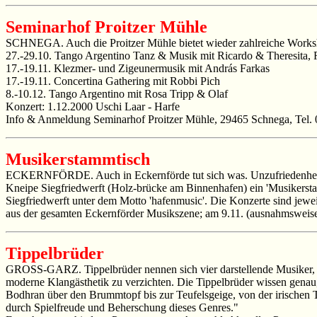
Seminarhof Proitzer Mühle
SCHNEGA. Auch die Proitzer Mühle bietet wieder zahlreiche Works
27.-29.10. Tango Argentino Tanz & Musik mit Ricardo & Theresita,
17.-19.11. Klezmer- und Zigeunermusik mit András Farkas
17.-19.11. Concertina Gathering mit Robbi Pich
8.-10.12. Tango Argentino mit Rosa Tripp & Olaf
Konzert: 1.12.2000 Uschi Laar - Harfe
Info & Anmeldung Seminarhof Proitzer Mühle, 29465 Schnega, Tel. 
Musikerstammtisch
ECKERNFÖRDE. Auch in Eckernförde tut sich was. Unzufriedenheit der
Kneipe Siegfriedwerft (Holz-brücke am Binnenhafen) ein 'Musikerstamm
Siegfriedwerft unter dem Motto 'hafenmusic'. Die Konzerte sind jeweil
aus der gesamten Eckernförder Musikszene; am 9.11. (ausnahmsweise 
Tippelbrüder
GROSS-GARZ. Tippelbrüder nennen sich vier darstellende Musiker, di
moderne Klangästhetik zu verzichten. Die Tippelbrüder wissen genau
Bodhran über den Brummtopf bis zur Teufelsgeige, von der irischen T
durch Spielfreude und Beherschung dieses Genres."