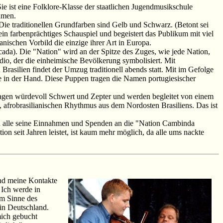
 ist eine Folklore-Klasse der staatlichen Jugendmusikschule
hmen.
e traditionellen Grundfarben sind Gelb und Schwarz. (Betont sei
in farbenprächtiges Schauspiel und begeistert das Publikum mit viel
ischen Vorbild die einzige ihrer Art in Europa.
da). Die "Nation" wird an der Spitze des Zuges, wie jede Nation,
dio, der die einheimische Bevölkerung symbolisiert. Mit
rasilien findet der Umzug traditionell abends statt. Mit im Gefolge
e in der Hand. Diese Puppen tragen die Namen portugiesischer
ragen würdevoll Schwert und Zepter und werden begleitet von einem
frobrasilianischen Rhythmus aus dem Nordosten Brasiliens. Das ist
en alle seine Einnahmen und Spenden an die "Nation Cambinda
on seit Jahren leistet, ist kaum mehr möglich, da alle ums nackte
und meine Kontakte
 Ich werde in
im Sinne des
 in Deutschland.
mich gebucht