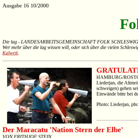
Ausgabe 16 10/2000
Fo
Die lag - LANDESARBEITSGEMEINSCHAFT FOLK SCHLESWIG-HOLSTEIN
Wer mehr über die lag wissen will, oder sich über die vielen Schlesw
Kalweit
.
GRATULAT
HAMBURG/ROSTOCK/OL
Liederjan, die Altme
schweigen) gehen sei
Einwände bitte bei d
Photo: Liederjan, pho
Der Maracatu 'Nation Stern der Elbe'
VON FRITHJOF STEIN