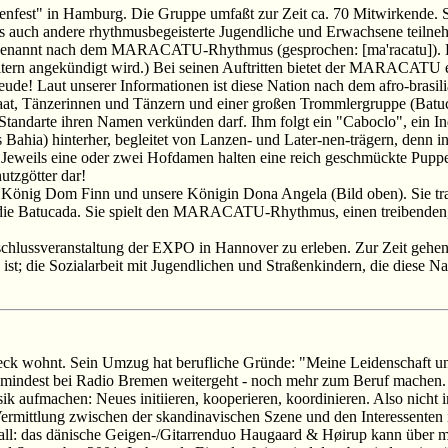
nfest" in Hamburg. Die Gruppe umfaßt zur Zeit ca. 70 Mitwirkende. Sie
 auch andere rhythmusbegeisterte Jugendliche und Erwachsene teilne
g, benannt nach dem MARACATU-Rhythmus (gesprochen: [ma'racatu]). Di
altern angekündigt wird.) Bei seinen Auftritten bietet der MARACATU e
! Laut unserer Informationen ist diese Nation nach dem afro-brasilian
at, Tänzerinnen und Tänzern und einer großen Trommlergruppe (Batuca
 Standarte ihren Namen verkünden darf. Ihm folgt ein "Caboclo", ein In
hia) hinterher, begleitet von Lanzen- und Later-nen-trägern, denn in B
. Jeweils eine oder zwei Hofdamen halten eine reich geschmückte Pupp
utzgötter dar!
er König Dom Finn und unsere Königin Dona Angela (Bild oben). Sie t
ie Batucada. Sie spielt den MARACATU-Rhythmus, einen treibenden, a
bschlussveranstaltung der EXPO in Hannover zu erleben. Zur Zeit geh
; die Sozialarbeit mit Jugendlichen und Straßenkindern, die diese Nati
beck wohnt. Sein Umzug hat berufliche Gründe: "Meine Leidenschaft 
zumindest bei Radio Bremen weitergeht - noch mehr zum Beruf machen.
aufmachen: Neues initiieren, kooperieren, koordinieren. Also nicht 
 Vermittlung zwischen der skandinavischen Szene und den Interessenten
Stall: das dänische Geigen-/Gitarrenduo Haugaard & Høirup kann über 