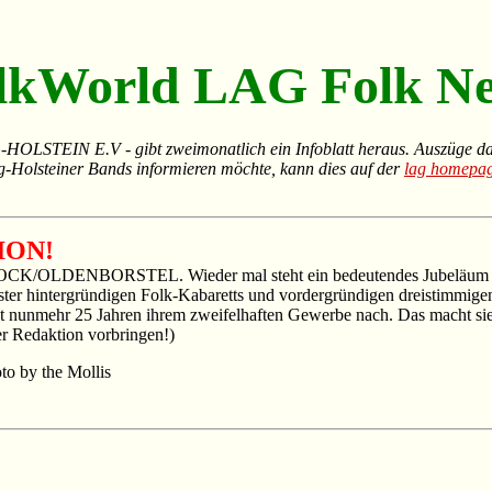
lkWorld LAG Folk N
 E.V - gibt zweimonatlich ein Infoblatt heraus. Auszüge dara
ig-Holsteiner Bands informieren möchte, kann dies auf der
lag homepa
ION!
DENBORSTEL. Wieder mal steht ein bedeutendes Jubeläum in der 
ister hintergründigen Folk-Kabaretts und vordergründigen dreistimmi
t nunmehr 25 Jahren ihrem zweifelhaften Gewerbe nach. Das macht sie 
er Redaktion vorbringen!)
to by the Mollis