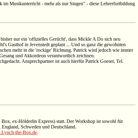
 im Musikunterricht - mehr als nur Singen" - diese Lehrerfortbildung
er nur ein 'offizielles Gerücht', dass Mickle A Do sich neu
hl's Gasthof in Jevenstedt geplant ... Und so ganz die gewohnten
sschen mehr in die 'rockige' Richtung. Patrick wird jedoch wie immer
Gesang und Akkordeon verantwortlich zeichnen.
gedacht. Ansprechpartner ist auch hierfür Patrick Goeser, Tel.
, ex-Hölderlin Express) statt. Der Workshop ist sowohl für
nd, England, Schweden und Deutschland.
w.Lynch-the-Box.de
.