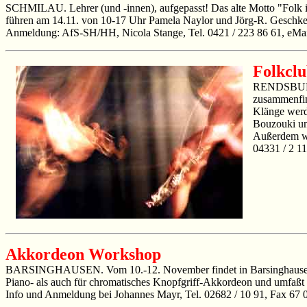
SCHMILAU. Lehrer (und -innen), aufgepasst! Das alte Motto "Folk in 
führen am 14.11. von 10-17 Uhr Pamela Naylor und Jörg-R. Geschke
Anmeldung: AfS-SH/HH, Nicola Stange, Tel. 0421 / 223 86 61, eMa
Folkcl
RENDSBURG. 
zusammenfind
Klänge werde
Bouzouki un
Außerdem wir
04331 / 2 1
Akkordeon Workshop
BARSINGHAUSEN. Vom 10.-12. November findet in Barsinghausen de
Piano- als auch für chromatisches Knopfgriff-Akkordeon und umfaßt 
Info und Anmeldung bei Johannes Mayr, Tel. 02682 / 10 91, Fax 67 