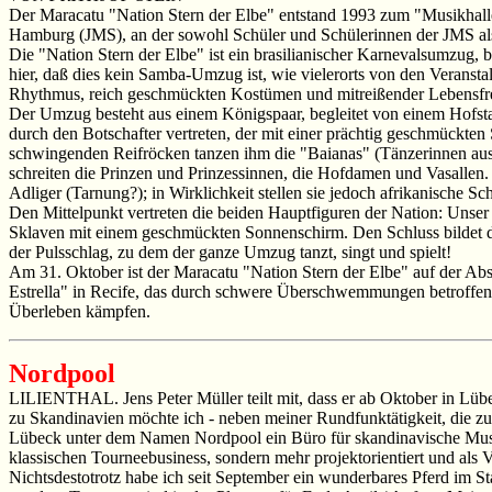
Der Maracatu "Nation Stern der Elbe" entstand 1993 zum "Musikhalle
Hamburg (JMS), an der sowohl Schüler und Schülerinnen der JMS als
Die "Nation Stern der Elbe" ist ein brasilianischer Karnevalsumzu
hier, daß dies kein Samba-Umzug ist, wie vielerorts von den Veranst
Rhythmus, reich geschmückten Kostümen und mitreißender Lebensfreude
Der Umzug besteht aus einem Königspaar, begleitet von einem Hofsta
durch den Botschafter vertreten, der mit einer prächtig geschmückten
schwingenden Reifröcken tanzen ihm die "Baianas" (Tänzerinnen aus Ba
schreiten die Prinzen und Prinzessinnen, die Hofdamen und Vasallen
Adliger (Tarnung?); in Wirklichkeit stellen sie jedoch afrikanische Sch
Den Mittelpunkt vertreten die beiden Hauptfiguren der Nation: Uns
Sklaven mit einem geschmückten Sonnenschirm. Den Schluss bildet d
der Pulsschlag, zu dem der ganze Umzug tanzt, singt und spielt!
Am 31. Oktober ist der Maracatu "Nation Stern der Elbe" auf der A
Estrella" in Recife, das durch schwere Überschwemmungen betroffen ist
Überleben kämpfen.
Nordpool
LILIENTHAL. Jens Peter Müller teilt mit, dass er ab Oktober in Lü
zu Skandinavien möchte ich - neben meiner Rundfunktätigkeit, die 
Lübeck unter dem Namen Nordpool ein Büro für skandinavische Musik 
klassischen Tourneebusiness, sondern mehr projektorientiert und als
Nichtsdestotrotz habe ich seit September ein wunderbares Pferd im 