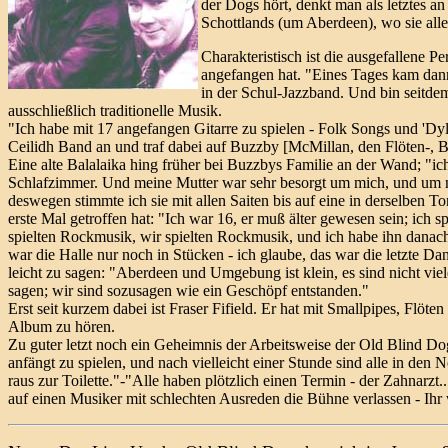
der Dogs hört, denkt man als letztes an
Schottlands (um Aberdeen), wo sie al
Charakteristisch ist die ausgefallene
angefangen hat. "Eines Tages kam dann 
in der Schul-Jazzband. Und bin seitdem
ausschließlich traditionelle Musik.
"Ich habe mit 17 angefangen Gitarre zu spielen - Folk Songs und 'Dyla
Ceilidh Band an und traf dabei auf Buzzby [McMillan, den Flöten-, Bas
Eine alte Balalaika hing früher bei Buzzbys Familie an der Wand; "ich
Schlafzimmer. Und meine Mutter war sehr besorgt um mich, und um mi
deswegen stimmte ich sie mit allen Saiten bis auf eine in derselben Ton
erste Mal getroffen hat: "Ich war 16, er muß älter gewesen sein; ich s
spielten Rockmusik, wir spielten Rockmusik, und ich habe ihn danach 
war die Halle nur noch in Stücken - ich glaube, das war die letzte Da
leicht zu sagen: "Aberdeen und Umgebung ist klein, es sind nicht viel
sagen; wir sind sozusagen wie ein Geschöpf entstanden."
Erst seit kurzem dabei ist Fraser Fifield. Er hat mit Smallpipes, Fl
Album zu hören.
Zu guter letzt noch ein Geheimnis der Arbeitsweise der Old Blind Dog
anfängt zu spielen, und nach vielleicht einer Stunde sind alle in den 
raus zur Toilette."-"Alle haben plötzlich einen Termin - der Zahnarzt
auf einen Musiker mit schlechten Ausreden die Bühne verlassen - Ihr 