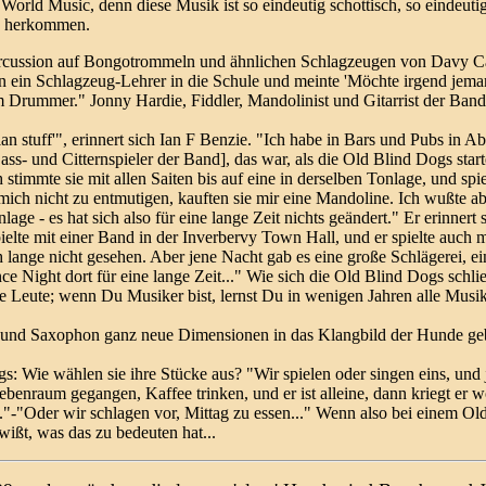
 World Music, denn diese Musik ist so eindeutig schottisch, so eindeuti
le herkommen.
 Percussion auf Bongotrommeln und ähnlichen Schlagzeugen von Davy Ca
ein Schlagzeug-Lehrer in die Schule und meinte 'Möchte irgend jemand 
 Drummer." Jonny Hardie, Fiddler, Mandolinist und Gitarrist der Band, h
n stuff'", erinnert sich Ian F Benzie. "Ich habe in Bars und Pubs in Ab
s- und Citternspieler der Band], das war, als die Old Blind Dogs start
 stimmte sie mit allen Saiten bis auf eine in derselben Tonlage, und s
ch nicht zu entmutigen, kauften sie mir eine Mandoline. Ich wußte ab
lage - es hat sich also für eine lange Zeit nichts geändert." Er erinner
pielte mit einer Band in der Inverbervy Town Hall, und er spielte auch 
lange nicht gesehen. Aber jene Nacht gab es eine große Schlägerei, ein
nce Night dort für eine lange Zeit..." Wie sich die Old Blind Dogs schl
e Leute; wenn Du Musiker bist, lernst Du in wenigen Jahren alle Musike
öten und Saxophon ganz neue Dimensionen in das Klangbild der Hunde ge
s: Wie wählen sie ihre Stücke aus? "Wir spielen oder singen eins, und
Nebenraum gegangen, Kaffee trinken, und er ist alleine, dann kriegt er 
..."-"Oder wir schlagen vor, Mittag zu essen..." Wenn also bei einem Ol
wißt, was das zu bedeuten hat...