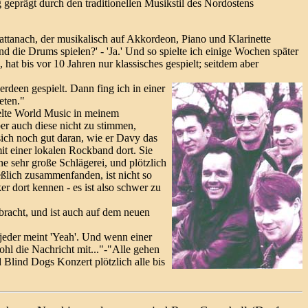
g geprägt durch den traditionellen Musikstil des Nordostens
ttanach, der musikalisch auf Akkordeon, Piano und Klarinette
die Drums spielen?' - 'Ja.' Und so spielte ich einige Wochen später
at bis vor 10 Jahren nur klassisches gespielt; seitdem aber
erdeen gespielt. Dann fing ich in einer
eten."
pielte World Music in meinem
er auch diese nicht zu stimmen,
t sich noch gut daran, wie er Davy das
mit einer lokalen Rockband dort. Sie
e sehr große Schlägerei, und plötzlich
ießlich zusammenfanden, ist nicht so
r dort kennen - es ist also schwer zu
bracht, und ist auch auf dem neuen
 jeder meint 'Yeah'. Und wenn einer
wohl die Nachricht mit..."-"Alle gehen
d Blind Dogs Konzert plötzlich alle bis