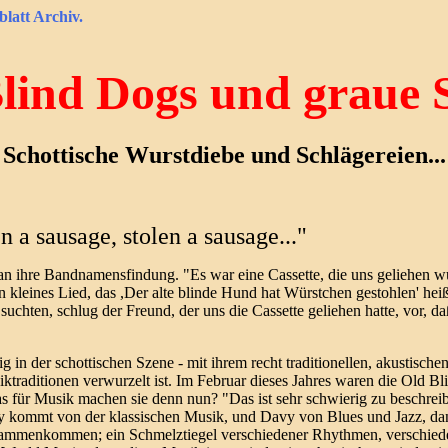
blatt Archiv.
lind Dogs und graue 
Schottische Wurstdiebe und Schlägereien...
n a sausage, stolen a sausage..."
 an ihre Bandnamensfindung. "Es war eine Cassette, die uns geliehen w
kleines Lied, das ,Der alte blinde Hund hat Würstchen gestohlen' heißt
uchten, schlug der Freund, der uns die Cassette geliehen hatte, vor, d
ig in der schottischen Szene - mit ihrem recht traditionellen, akustisc
iktraditionen verwurzelt ist. Im Februar dieses Jahres waren die Old Bl
as für Musik machen sie denn nun? "Das ist sehr schwierig zu beschrei
ommt von der klassischen Musik, und Davy von Blues und Jazz, dann F
zusammenkommen; ein Schmelztiegel verschiedener Rhythmen, verschied