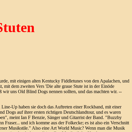
Stuten
urde, mit einigen alten Kentucky Fiddletunes von den Apalachen, und
, mit dem zweiten Vers 'Die alte graue Stute ist in der Einöde
aß wir uns Old Blind Dogs nennen sollten, und das machten wir. --
hen Line-Up haben sie doch das Auftreten einer Rockband, mit einer
ind Dogs auf ihrer ersten richtigen Deutschlandtour, und es waren
ben", meint Ian F Benzie, Sänger und Gitarrist der Band. "Buzzby
raser... und ich komme aus der Folkecke; es ist also ein Verschnitt
ener Musikstile." Also eine Art World Music? Wenn man die Musik