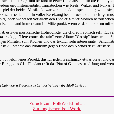
nisten. Das Programm bestand in erster Linie aus den für die Band typi
iedern und instrumentalen Tanzstücken wie Reels, Walzer und Polkas.
piel der beiden Musikstile war vor allem dann spektakulär, wenn sich
 zusammenfanden. In voller Besetzung beeindruckte der mächtige musi
itglieder, wobei ich vor allem den Fiddler Xavier Moillen heraushebe
r Band, stand immer dann im Mittelpunkt, wenn er das Publikum mit se
gab es zwei musikalische Höhepunkte, die choreographisch sehr gut
ver
as rockige "Here comes the rain" vom Album "Gossip" brachte den Saa
gen Minuten zum Kochen und das textlich sehr interessante "Sandinis
staki" brachte das Publikum gegen Ende des Abends dazu lautstark
 gut gelungenes Projekt, das für jeden Geschmack etwas bietet und da
ser Berge, das Glas Fendant trifft das Pint of Guinness und Jung und we
 of Guinness & Ensemble de Cuivres Valaisan (by Adolf Goriup).
Zurück zum FolkWorld-Inhalt
Zur englischen FolkWorld