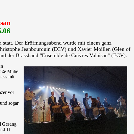
isan
5.06
en statt. Der Eröffnungsabend wurde mit einem ganz
Christophe Jeanbourquin (ECV) und Xavier Moillen (Glen of
ound der Brassband "Ensemble de Cuivres Valaisan" (ECV).
en
große Mühe
ness mit
nzer vor
 und sogar
d Gesang.
und 11