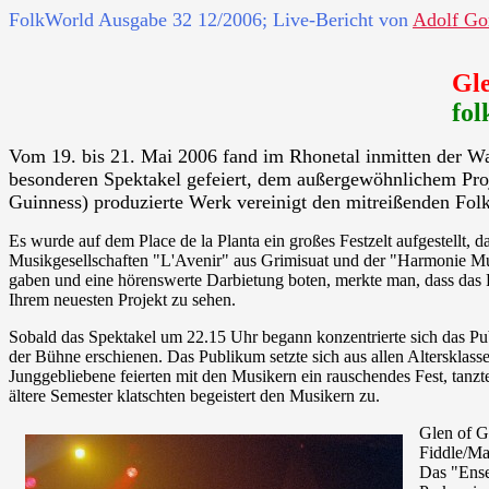
FolkWorld
Ausgabe 32 12/2006; Live-Bericht von
Adolf Go
Gle
fol
Vom 19. bis 21. Mai 2006 fand im Rhonetal inmitten der Wal
besonderen Spektakel gefeiert, dem außergewöhnlichem Proj
Guinness) produzierte Werk vereinigt den mitreißenden Fo
Es wurde auf dem Place de la Planta ein großes Festzelt aufgestellt, d
Musikgesellschaften "L'Avenir" aus Grimisuat und der "Harmonie Mun
gaben und eine hörenswerte Darbietung boten, merkte man, dass da
Ihrem neuesten Projekt zu sehen.
Sobald das Spektakel um 22.15 Uhr begann konzentrierte sich das Pub
der Bühne erschienen. Das Publikum setzte sich aus allen Altersklas
Junggebliebene feierten mit den Musikern ein rauschendes Fest, tanz
ältere Semester klatschten begeistert den Musikern zu.
Glen of G
Fiddle/Ma
Das "Ense