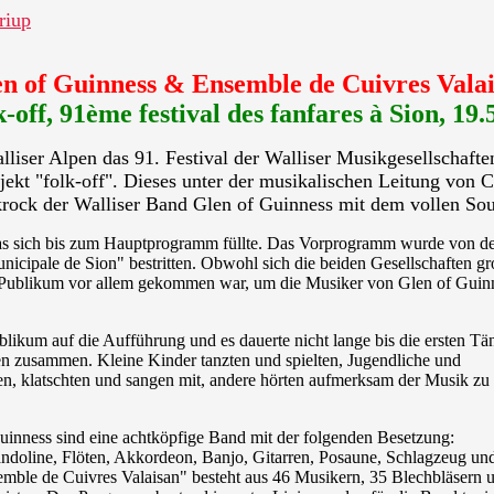
riup
n of Guinness & Ensemble de Cuivres Vala
k-off, 91ème festival des fanfares à Sion, 19.
liser Alpen das 91. Festival der Walliser Musikgesellschaft
ekt "folk-off". Dieses unter der musikalischen Leitung von 
lkrock der Walliser Band Glen of Guinness mit dem vollen S
as
sich bis zum Hauptprogramm füllte. Das Vorprogramm wurde von d
icipale de Sion" bestritten. Obwohl sich die beiden Gesellschaften 
s Publikum vor allem gekommen war, um die Musiker von Glen of Guin
likum auf die Aufführung und es dauerte nicht lange bis die ersten Tä
sen zusammen. Kleine Kinder tanzten und spielten, Jugendliche und
ten, klatschten und sangen mit, andere hörten aufmerksam der Musik zu
uinness sind eine achtköpfige Band mit der folgenden Besetzung:
ndoline, Flöten, Akkordeon, Banjo, Gitarren, Posaune, Schlagzeug un
mble de Cuivres Valaisan" besteht aus 46 Musikern, 35 Blechbläsern 