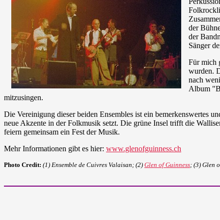
Perkussio
Folkrockl
Zusammens
der Bühne
der Bandm
Sänger de
Für mich 
wurden. D
nach weni
Album "Ba
mitzusingen.
Die Vereinigung dieser beiden Ensembles ist ein bemerkenswertes und
neue Akzente in der Folkmusik setzt. Die grüne Insel trifft die Walli
feiern gemeinsam ein Fest der Musik.
Mehr Informationen gibt es hier:
www.glenofguinness.ch
Photo Credit:
(1) Ensemble de Cuivres Valaisan; (2)
Glen of Guinness
; (3) Glen