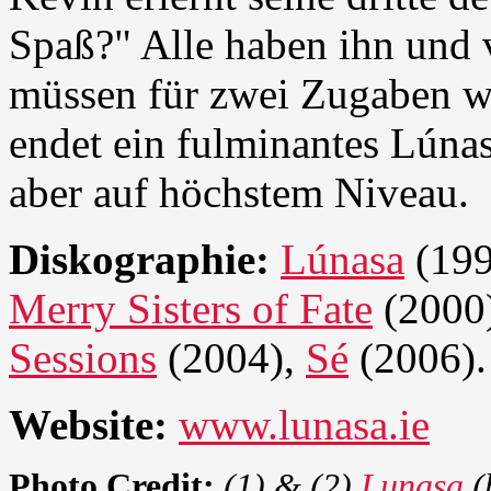
Spaß?" Alle haben ihn und 
müssen für zwei Zugaben w
endet ein fulminantes Lúna
aber auf höchstem Niveau.
Diskographie:
Lúnasa
(199
Merry Sisters of Fate
(2000
Sessions
(2004),
Sé
(2006).
Website:
www.lunasa.ie
Photo Credit:
(1) & (2)
Lunasa
(