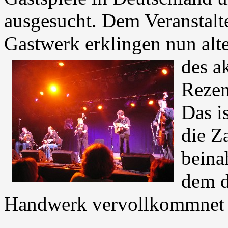
ausgesucht. Dem Veranstalt
Gastwerk erklingen nun alt
des a
Rezen
Das i
die Z
beina
dem d
Handwerk vervollkommnet 