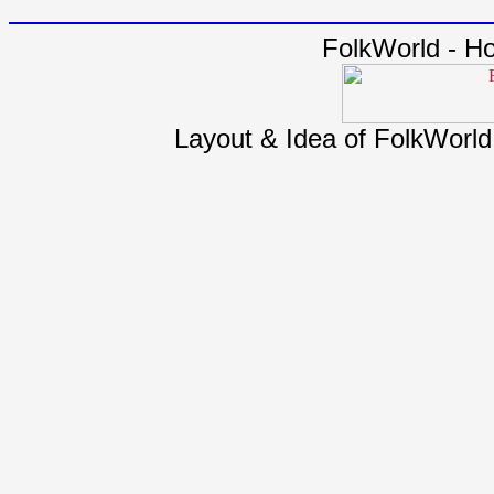
FolkWorld - H
Layout & Idea of FolkWorl