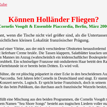
Rube
Können Holländer Fliegen?
Cornelis Voogdt & Ensemble Piaccordia, Berlin, März 200
nt, wenn die Tische nicht viel größer sind, als die Untertas
chtlichen kleinen Lokalität französischer Prägung.
auf einer
Vitrine, aus der mich verschiedene Obsttorten herausfordernd
t lieferbare Creme brulée. Die Tassen klappern, Salatblätter knacken un
en Mannes im Anzug (wahrscheinlich ein leidenschaftlicher Boulespiele
brubbelt. Ein schnöseliger Franzose mit onduliertem Haar betritt den 
ertelstunde ist er bereits beim Dritten. Es wird voll.
Bühne, die rot plüschig präpariert in einer Ecke in den bescheidenen 
accordia. Seit Jahren lebt Cornelis in Deutschland und singt. Er stam
Konzert nervös. Logisch. Er spricht keine Französisch, doch in seinem
ie das beim Publikum, das durchaus auch französische Wurzeln besitzt,
üllt eine Mischung aus den beiden Programmen, die Cornelis Voogdt 
dem Namen "Sea Shore Songs" besteht aus tragischen Liedern voller ma