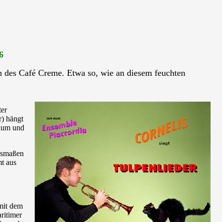
6
sen des Café Creme. Etwa so, wie an diesem feuchten
ter
r) hängt
Raum und
Ausmaßen
mt aus
mit dem
ritimer