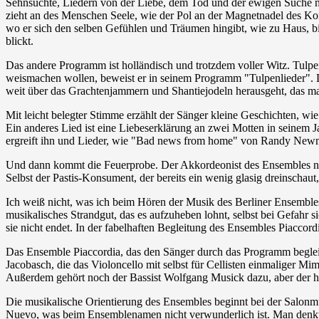
Sehnsüchte, Liedern von der Liebe, dem Tod und der ewigen Suche na
zieht an des Menschen Seele, wie der Pol an der Magnetnadel des Ko
wo er sich den selben Gefühlen und Träumen hingibt, wie zu Haus, b
blickt.
Das andere Programm ist holländisch und trotzdem voller Witz. Tulp
weismachen wollen, beweist er in seinem Programm "Tulpenlieder".
weit über das Grachtenjammern und Shantiejodeln herausgeht, das man 
Mit leicht belegter Stimme erzählt der Sänger kleine Geschichten, wie
Ein anderes Lied ist eine Liebeserklärung an zwei Motten in seinem 
ergreift ihn und Lieder, wie "Bad news from home" von Randy Newm
Und dann kommt die Feuerprobe. Der Akkordeonist des Ensembles nimm
Selbst der Pastis-Konsument, der bereits ein wenig glasig dreinschaut,
Ich weiß nicht, was ich beim Hören der Musik des Berliner Ensembles
musikalisches Strandgut, das es aufzuheben lohnt, selbst bei Gefahr
sie nicht endet. In der fabelhaften Begleitung des Ensembles Piacc
Das Ensemble Piaccordia, das den Sänger durch das Programm begleite
Jacobasch, die das Violoncello mit selbst für Cellisten einmaliger M
Außerdem gehört noch der Bassist Wolfgang Musick dazu, aber der ha
Die musikalische Orientierung des Ensembles beginnt bei der Salonmu
Nuevo, was beim Ensemblenamen nicht verwunderlich ist. Man denkt unw