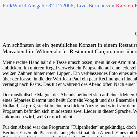
FolkWorld
Ausgabe 32 12/2006; Live-Bericht von
Karsten 
Am schönsten ist ein gemütliches Konzert in einem Restaura
Märzabend im Wilmersdorfer Restaurant Garçon, einer übersi
Meine rechte Hand hält die Tasse umschlossen, mein linker Arm ruht 
anblicken. Im unteren Regal verweist ein Pappschild auf eine jederzei
weißen Zähnen hinter roten Lippen. Ein verblassendes Foto eines alt
über der Kasse, in die der Wirt Jean Paul ein paar Rechnungen hinein
verlangt nach Pastis. Das tut er während des Abend öfter. Nach einer Vi
Der musikalische Magnet des Abends befindet sich auf einer kleinen 
eines Séparées klemmt und heißt Cornelis Voogdt und das Ensemble Pi
Holland, ist groß, steckt in einem schicken Anzug und wirkt vor dem 
Programm befinden sich mindestens zwei Lieder in dieser Sprache. W
ankommen wird, weiß er noch nicht.
Für den Abend war das Programm "Tulpenlieder" angekündigt, doch f
Berliner Ensemble Piaccordia ausgeheckt hat, den Abend. Eines mit 