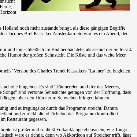
ehnsucht
Ferne,
 Horizont
 Holland noch mehr zustande bringt, als diese gängigen Begriffe
en Jacques Brel Klassiker Amsterdam. So wird es ein Abend, der
hr und ihn schließlich im Bad beobachtete, als sie auf der Seife saß.
dische Humor der großen Sehnsucht. Die Küste und das weite Meer
elis’ Version des Charles Trenét Klassikers "La mer" zu begleiten.
elancholie hingeben. Es sind Träumereien am Ufer des Meeres,
re Songs" sind vertonte Sehnsüchte getragen von der Hoffnung, dass
ht fliegen, aber den Hörer zum Schweben bringen können.
 ruhig und aufregungslos durch das Programm streicht, Danuta
bedient und zurückhaltend lächelnd das Programm kontrolliert.
 im Restaurant gegessen.
reite ist größer und schließt Folkanklänge ebenso ein, wie Tango
isch wäre es richtig, denn wo Akkordeon auf Streicher trifft, lässt