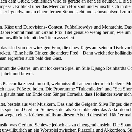
ch dem Glück. Schließlich wird es gerade an der See deutlich. Die S
mpass’. Er blickt über das Meer zum Horizont und wünscht sich in die 
is er irgendwann an einem fernen Strand steht und sehnsuchtsvoll zum
en, Käse und Eurovisions- Contest, Fußballrowdys und Monarchie. Dass
 Dabei kommt man um Grand-Prix-Titel genauso wenig herum, wie um d
unwillkürlich mit den Titeln assoziiert.
 das Lied von der winzigen Frau, die eines Tages auf seinem Tisch vorfu
Jackett. "Eine heißt Ginger, die andere Fred." Dann weicht der hollän
an ergreifen auch bald den Gast.
t die Gitarre, um mit lockerem Spiel im Stile Django Reinhardts Corn
 jubelt und bravot.
 Piaccordia zuerst tun soll, wehmutsvoll Lachen oder mich heiterer M
 sich nasse Füße zu holen. Die Programme "Tulpenlieder" und "Sea Sho
ordia glaubt man am Ende dem Sänger Cornelis, dass Holländer zwar nic
t, besteht aus vier Musikern. Das sind die Geigerin Silva Finger, die
imik spielt und Gerhard Schiewe, der als Ensembleleiter das Akkordeon 
t wegen eines Küchenunfalls an diesem Abend dienstfrei. Hätt’ er mal
sik, was Gerhard Schiewe jedoch als zu einengend ansieht. Die Spannb
illkürlich an ein Wortspiel zwischen Piazzolla und Akkordeon. Stilist