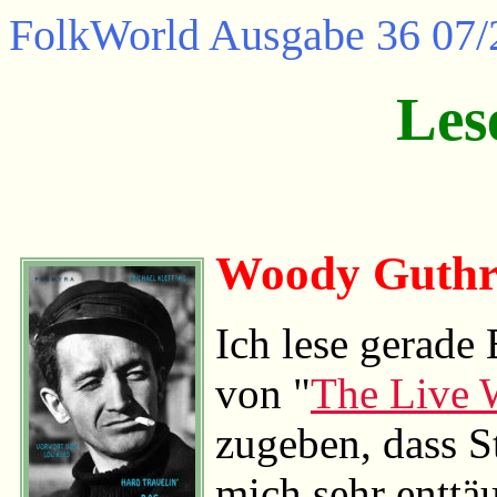
FolkWorld
Ausgabe 36 07/
Les
Woody Guthri
Ich lese gerade
von "
The Live 
zugeben, dass S
mich sehr enttä