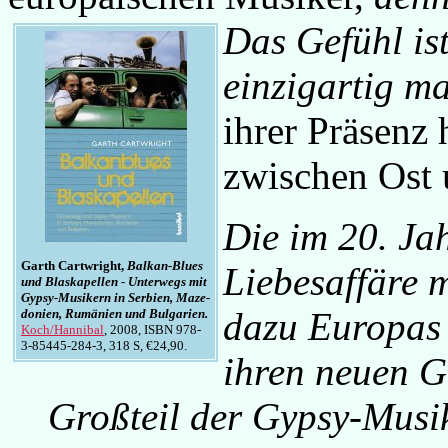
Das Gefühl ist
einzigartig ma
ihrer Präsenz 
zwischen Ost 
Die im 20. Ja
Garth Cartwright,
Balkan-Blues
Liebesaffäre 
und Blaskapellen - Unterwegs mit
Gypsy-Musikern in Serbien, Maze-
dazu Europas 
donien, Rumänien und Bulgarien.
Koch/Hannibal
, 2008, ISBN 978-
3-85445-284-3, 318 S, €24,90.
ihren neuen G
Großteil der Gypsy-Musi