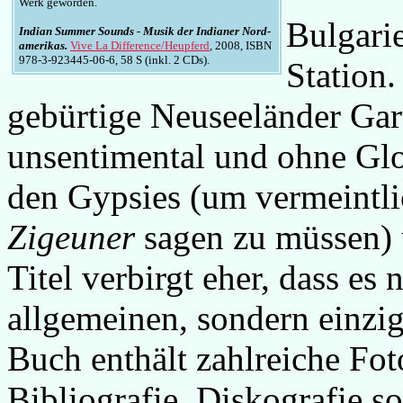
Werk geworden.
Bulgarie
Indian Summer Sounds - Musik der Indianer Nord-
amerikas.
Vive La Difference/Heupferd
, 2008, ISBN
978-3-923445-06-6, 58 S (inkl. 2 CDs).
Station.
gebürtige Neuseeländer Gar
unsentimental und ohne Glor
den Gypsies (um vermeintlic
Zigeuner
sagen zu müssen) 
Titel verbirgt eher, dass e
allgemeinen, sondern einz
Buch enthält zahlreiche Fot
Bibliografie, Diskografie so