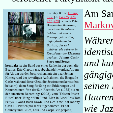
Am Sam
Country-Ikone
Johnny
Cash
[->
FW#25
,
#26
#27
,
#29
] ist nach Peter
Markov
Hogan eine
Kreuzung
aus einem Revolver-
helden und einem
Währen
Prediger
, ein
voller,
tiefer, dröhnender
Bariton, der sich
identis
anhörte, als wäre er im
Kreuzfeuer der Elemente
gealtert
.
Johnny Cash -
und ku
Story und Songs
kompakt
ist ein Band aus einer Reihe, in der auch die
Beatles, Eric Clapton u.a. abgehandelt werden. Album
gängig
für Album werden besprochen, mit ein paar Seiten
Hintergrund der jeweiligen Aufnahmen, die Biografie
Cashs während dieser Zeit, die Sessionmusiker (sofern
seinen
bekannt); dann Song für Song mit Erklärungen und
Kommentaren. Von der Sun-Records-Ära (1955) bis zu
Haaren
den American Recordings (2003), vom "Folsom Prison
Blues" über "Ring of Fire" und "Man In Black" bis Tom
Pettys "I Won't Back Down" und U2s "One" hat Johnny
wie Ja
Cash 1-2 Platten pro Jahr aufgenommen. Er hat
Country und Blues, Folk und Gospel eingespielt;