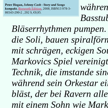
währen
Peter Hogan,
Johnny Cash - Story und Songs
kompakt.
Bosworth Edition
, 2008, ISBN13 978-3-
86543-290-2 , 292 S, €9,95.
Basstub
Bläserrhythmen pumpen. 
die Soli, bauen spiralfö
mit schrägen, eckigen S
Markovics Spiel vereinigt
Technik, die imstande sin
während sein Orkestar e
bläst, der bei Ravern al
mit einem Sohn wie Marko