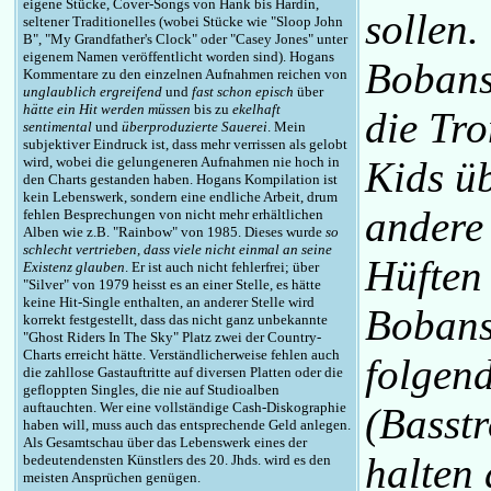
eigene Stücke, Cover-Songs von Hank bis Hardin,
sollen
seltener Traditionelles (wobei Stücke wie "Sloop John
B", "My Grandfather's Clock" oder "Casey Jones" unter
eigenem Namen veröffentlicht worden sind). Hogans
Bobans
Kommentare zu den einzelnen Aufnahmen reichen von
unglaublich ergreifend
und
fast schon episch
über
hätte ein Hit werden müssen
bis zu
ekelhaft
die Tro
sentimental
und
überproduzierte Sauerei
. Mein
subjektiver Eindruck ist, dass mehr verrissen als gelobt
wird, wobei die gelungeneren Aufnahmen nie hoch in
Kids ü
den Charts gestanden haben. Hogans Kompilation ist
kein Lebenswerk, sondern eine endliche Arbeit, drum
andere
fehlen Besprechungen von nicht mehr erhältlichen
Alben wie z.B. "Rainbow" von 1985. Dieses wurde
so
schlecht vertrieben, dass viele nicht einmal an seine
Hüften
Existenz glauben
. Er ist auch nicht fehlerfrei; über
"Silver" von 1979 heisst es an einer Stelle, es hätte
keine Hit-Single enthalten, an anderer Stelle wird
Bobans
korrekt festgestellt, dass das nicht ganz unbekannte
"Ghost Riders In The Sky" Platz zwei der Country-
Charts erreicht hätte. Verständlicherweise fehlen auch
folgen
die zahllose Gastauftritte auf diversen Platten oder die
gefloppten Singles, die nie auf Studioalben
auftauchten. Wer eine vollständige Cash-Diskographie
(Basst
haben will, muss auch das entsprechende Geld anlegen.
Als Gesamtschau über das Lebenswerk eines der
halten
bedeutendensten Künstlers des 20. Jhds. wird es den
meisten Ansprüchen genügen.