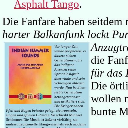
Asphalt Tango
.
Die Fanfare haben seitdem m
harter Balkanfunk lockt Pu
Anzugtr
Vor langer Zeit
wurde prophezeit, es
dauere sieben
die Fanf
Generationen, bis
das indigene
für das 
Amerika seine
Sprachlosigkeit
überwinde und sein
Die örtl
Schweigen ablegen
werde. Nun ist diese
siebte Generation
wollen 
herangewachsen
und artikuliert sich.
Die Krieger haben
bunte M
Pfeil und Bogen beiseite gelegt, sie trommeln,
singen und spielen Gitarren.
So schreibt Michael
Schlottner. Die Musik ist äußerst vielfältig, sie
umfasst traditionelle Klangweisen als auch moderne