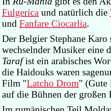
In
Ru-Mania
gibt es den A
Fulgerica
und natürlich die
und
Fanfare Ciocarlia
.
Der Belgier Stephane Karo s
wechselnder Musiker eine 
Taraf
ist ein arabisches Wor
die Haidouks waren sagenu
Film "
Latcho Drom
" (Gute 
auf die Bühnen der großen K
Im rumänischen Teil Moldawi