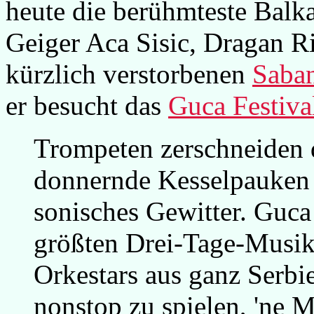
heute die berühmteste Balka
Geiger Aca Sisic, Dragan R
kürzlich verstorbenen
Saba
er besucht das
Guca Festiva
Trompeten zerschneiden 
donnernde Kesselpauken 
sonisches Gewitter. Guca 
größten Drei-Tage-Musikf
Orkestars aus ganz Serb
nonstop zu spielen, 'ne 