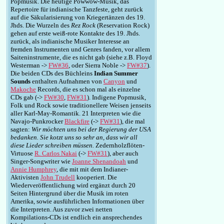
Popmusik. Die heutige Powwow-Musik, das
Repertoire für indianische Tanzfeste, geht zurück
auf die Säkularisierung von Kriegertänzen des 19.
Jhds. Die Wurzeln des
Rez Rock
(Reservation Rock)
gehen auf erste weiß-rote Kontakte des 19. Jhds.
zurück, als indianische Musiker Interesse an
fremden Instrumenten und Genres fanden, vor allem
Saiteninstrumente, die es nicht gab (siehe z.B. Floyd
Westerman ->
FW#36
, oder Sierra Noble ->
FW#37
).
Die beiden CDs des Büchleins
Indian Summer
Sounds
enthalten Aufnahmen von
Canyon
und
Makoche
Records, die es schon mal als einzelne
CDs gab (->
FW#30
,
FW#31
). Indigene Popmusik,
Folk und Rock sowie traditionellere Weisen jenseits
aller Karl-May-Romantik. 21 Interpreten wie die
Navajo-Punkrocker
Blackfire
(->
FW#31
), die mal
sagten:
Wir möchten uns bei der Regierung der USA
bedanken. Sie kotzt uns so sehr an, dass wir all
diese Lieder schreiben müssen.
Zedernholzflöten-
Virtuose
R. Carlos Nakai
(->
FW#31
), aber auch
Singer-Songwriter wie
Joanne Shenandoah
und
Annie Humphrey
, die mit mit dem Indianer-
Aktivisten
John Trudell
kooperiert. Die
Wiederveröffentlichung wird ergänzt durch 20
Seiten Hintergrund über die Musik im roten
Amerika, sowie ausführlichen Informationen über
die Interpreten. Aus zuvor zwei netten
Kompilations-CDs ist endlich ein ansprechendes