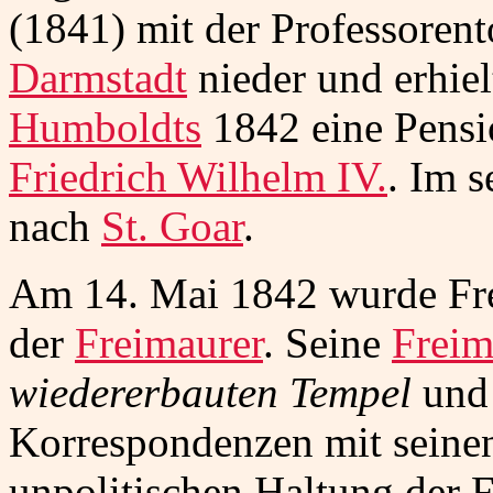
(1841) mit der Professorento
Darmstadt
nieder und erhie
Humboldts
1842 eine Pensi
Friedrich Wilhelm IV.
. Im s
nach
St. Goar
.
Am 14. Mai 1842 wurde Fre
der
Freimaurer
. Seine
Freim
wiedererbauten Tempel
und
Korrespondenzen mit seinen
unpolitischen Haltung der F