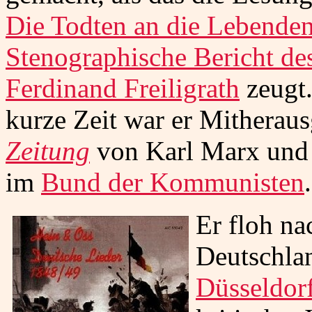
Die Todten an die Lebende
Stenographische Bericht de
Ferdinand Freiligrath
zeugt.
kurze Zeit war er Mitherau
Zeitung
von Karl Marx und 
im
Bund der Kommunisten
.
Er floh n
Deutschla
Düsseldor