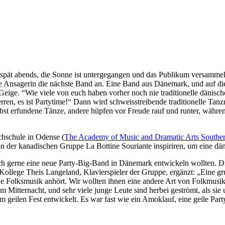
st spät abends, die Sonne ist untergegangen und das Publikum versammel
et die Ansagerin die nächste Band an. Eine Band aus Dänemark, und auf
ige. “Wie viele von euch haben vorher noch nie traditionelle dänische
en, es ist Partytime!“ Dann wird schweisstreibende traditionelle Tan
t erfundene Tänze, andere hüpfen vor Freude rauf und runter, während 
hschule in Odense (
The Academy of Music and Dramatic Arts South
von der kanadischen Gruppe La Bottine Souriante inspiriren, um eine
ch gerne eine neue Party-Big-Band in Dänemark entwickeln wollten. Di
 Kollege Theis Langeland, Klavierspieler der Gruppe, ergänzt: „Eine g
he Folksmusik anhört. Wir wollten ihnen eine andere Art von Folkmusik
um Mitternacht, und sehr viele junge Leute sind herbei geströmt, als sie 
em geilen Fest entwickelt. Es war fast wie ein Amoklauf, eine geile Pa