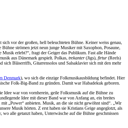
t sich vor der großen, hell beleuchteten Bühne. Keiner weiss genau,
 die Bühne strömen jetzt neun junge Musiker mit Saxophon, Posaune,
 Musik erlebt?“, fragt der Geiger das Publikum. Fast alle Hände
zmusik aus Dänemark gespielt. Polkas,
trekanter
(Jigs),
firtur
(Reels)
sich Bläserriffs, Gitarrensolos und Salsaklavier sich mit den mehr
ern Denmark
), wo sich die einzige Folkmusikausbildung befindet. Hier
 dänische Folk-Big-Band zu gründen. Damit war Habadekuk geboren.
e Idee war von vornherein, geile Folksmusik auf die Bühne zu
rundlegende Idee mit dieser Band war von Anfang an, ein breites
 mit „Power“ anbieten. Musik, an die sie nicht gewöhnt sind“. „Wir
unsere Musik hörten. Z erst haben sie Kristians Geige angeglotzt, als
rty, wo alle getanzt haben, Unterwäsche auf die Bühne geschmissen