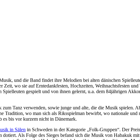
 Musik, und die Band findet ihre Melodien bei alten dänischen Spielle
Zeit, wo sie auf Erntedankfesten, Hochzeiten, Weihnachtsfesten und Ta
en Spielleuten gespielt und von ihnen gelernt, u.a. dem 84jährigen Ak
k zum Tanz verwenden, sowie junge und alte, die die Musik spielen. Abe
e Tradition, wo man sich als Riksspielman bewirbt, wo nationale und 
b es bis vor kurzem nicht in Dänemark.
usik in Sälen
in Schweden in der Kategorie „Folk-Gruppen“. Der Prei
otiert. Als Folge des Sieges befand sich die Musik von Habakuk mit 