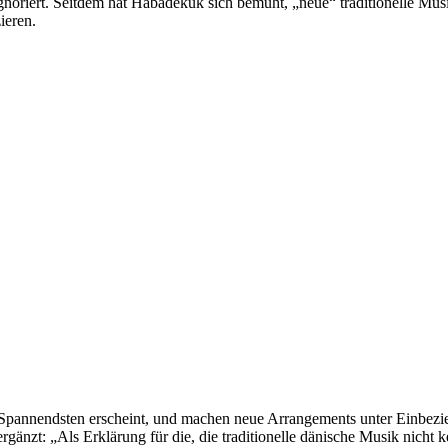
riert. Seitdem hat Habadekuk sich bemüht, „neue“ traditionelle Musik
ieren.
Spannendsten erscheint, und machen neue Arrangements unter Einbezi
gänzt: „Als Erklärung für die, die traditionelle dänische Musik nicht ke