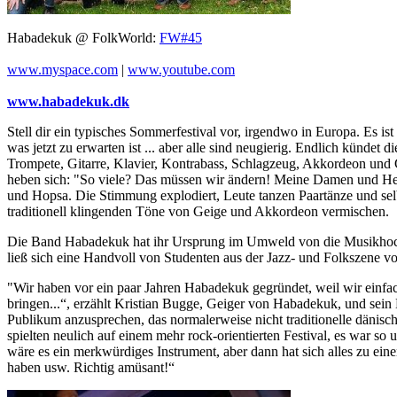
Habadekuk @ FolkWorld:
FW#45
www.myspace.com
|
www.youtube.com
www.habadekuk.dk
Stell dir ein typisches Sommerfestival vor, irgendwo in Europa. Es i
was jetzt zu erwarten ist ... aber alle sind neugierig. Endlich künd
Trompete, Gitarre, Klavier, Kontrabass, Schlagzeug, Akkordeon und Ge
heben sich: "So viele? Das müssen wir ändern! Meine Damen und Herr
und Hopsa. Die Stimmung explodiert, Leute tanzen Paartänze und selbs
traditionell klingenden Töne von Geige und Akkordeon vermischen.
Die Band Habadekuk hat ihr Ursprung im Umweld von die Musikhoc
ließ sich eine Handvoll von Studenten aus der Jazz- und Folkszene 
"Wir haben vor ein paar Jahren Habadekuk gegründet, weil wir einfa
bringen...“, erzählt Kristian Bugge, Geiger von Habadekuk, und sein
Publikum anzusprechen, das normalerweise nicht traditionelle dänisc
spielten neulich auf einem mehr rock-orientierten Festival, es war so 
wäre es ein merkwürdiges Instrument, aber dann hat sich alles zu ein
haben usw. Richtig amüsant!“