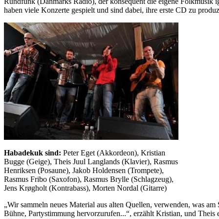
Rundfunk (Danmarks Radio), der konsequent die eigene Folkmusik igno
haben viele Konzerte gespielt und sind dabei, ihre erste CD zu produz
Habadekuk sind:
Peter Eget (Akkordeon), Kristian
Bugge (Geige), Theis Juul Langlands (Klavier), Rasmus
Henriksen (Posaune), Jakob Holdensen (Trompete),
Rasmus Fribo (Saxofon), Rasmus Brylle (Schlagzeug),
Jens Krøgholt (Kontrabass), Morten Nordal (Gitarre)
„Wir sammeln neues Material aus alten Quellen, verwenden, was am 
Bühne, Partystimmung hervorzurufen...“, erzählt Kristian, und Theis er