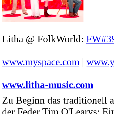
Litha @ FolkWorld:
FW#3
www.myspace.com
|
www.y
www.litha-music.com
Zu Beginn das traditionell
der Feder Tim O'Learys: Ein