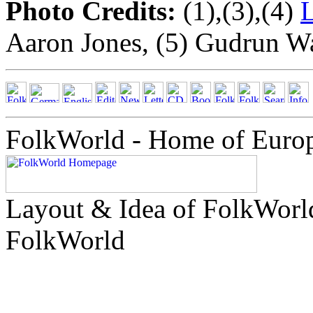
Photo Credits:
(1),(3),(4)
L
Aaron Jones, (5) Gudrun Wa
FolkWorld - Home of Euro
Layout & Idea of FolkWor
FolkWorld