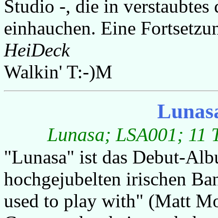
Studio -, die in verstaubte
einhauchen. Eine Fortsetzun
HeiDeck
Walkin' T:-)M
Lunas
Lunasa; LSA001; 11 T
"Lunasa" ist das Debut-Alb
hochgejubelten irischen Ban
used to play with" (Matt M