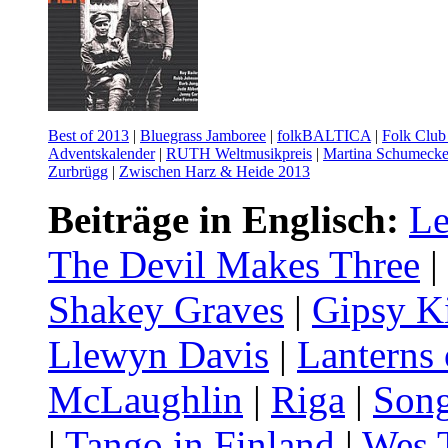
Best of 2013
|
Bluegrass Jamboree
|
folkBALTICA
|
Folk Clu
Adventskalender
|
RUTH Weltmusikpreis
|
Martina Schumecke
Zurbrügg
|
Zwischen Harz & Heide 2013
Beiträge in Englisch:
Le
The Devil Makes Three
|
Shakey Graves
|
Gipsy K
Llewyn Davis
|
Lanterns 
McLaughlin
|
Riga
|
Song
|
Tango in Finland
|
Wes 