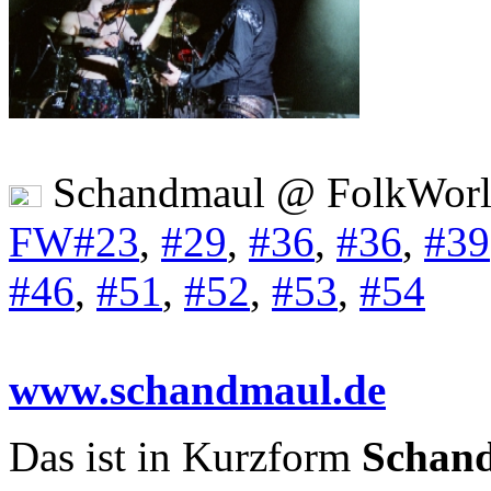
Schandmaul @ FolkWorl
FW#23
,
#29
,
#36
,
#36
,
#39
#46
,
#51
,
#52
,
#53
,
#54
www.schandmaul.de
Das ist in Kurzform
Schand