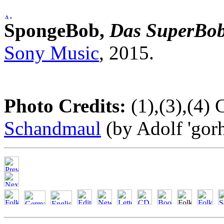
SpongeBob,
Das SuperBo
Sony Music
, 2015.
Photo Credits:
(1),(3),(4) 
Schandmaul
(by Adolf 'gor