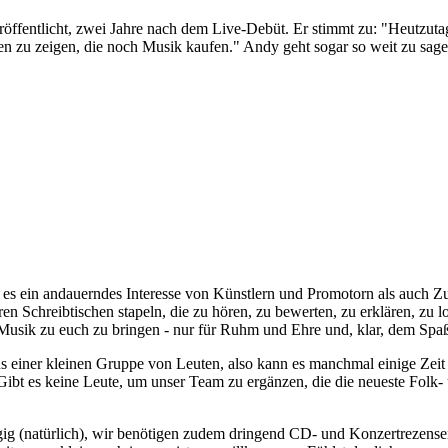
ffentlicht, zwei Jahre nach dem Live-Debüt. Er stimmt zu: "Heutzutage
 zu zeigen, die noch Musik kaufen." Andy geht sogar so weit zu sagen:
 ein andauerndes Interesse von Künstlern und Promotorn als auch Zuhö
ren Schreibtischen stapeln, die zu hören, zu bewerten, zu erklären, z
ie Musik zu euch zu bringen - nur für Ruhm und Ehre und, klar, dem Spa
s einer kleinen Gruppe von Leuten, also kann es manchmal einige Zeit d
Gibt es keine Leute, um unser Team zu ergänzen, die die neueste Folk
ngig (natürlich), wir benötigen zudem dringend CD- und Konzertrezense