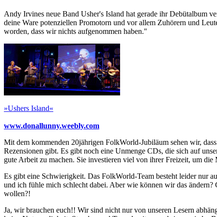
Andy Irvines neue Band Usher's Island hat gerade ihr Debütalbum verö
deine Ware potenziellen Promotorn und vor allem Zuhörern und Leuten
worden, dass wir nichts aufgenommen haben."
»Ushers Island«
www.donallunny.weebly.com
Mit dem kommenden 20jährigen FolkWorld-Jubiläum sehen wir, dass es
Rezensionen gibt. Es gibt noch eine Unmenge CDs, die sich auf unse
gute Arbeit zu machen. Sie investieren viel von ihrer Freizeit, um d
Es gibt eine Schwierigkeit. Das FolkWorld-Team besteht leider nur au
und ich fühle mich schlecht dabei. Aber wie können wir das ändern? 
wollen?!
Ja, wir brauchen euch!! Wir sind nicht nur von unseren Lesern abhä