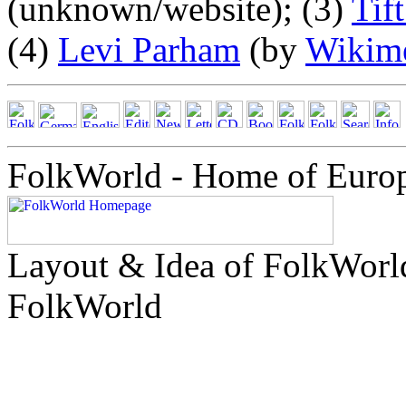
(unknown/website); (3)
Tift
(4)
Levi Parham
(by
Wikim
FolkWorld - Home of Euro
Layout & Idea of FolkWor
FolkWorld