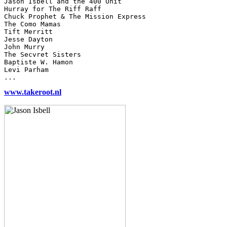
Jason Isbell and the 400 Unit

Hurray for The Riff Raff

Chuck Prophet & The Mission Express

The Como Mamas

Tift Merritt

Jesse Dayton

John Murry

The Secvret Sisters

Baptiste W. Hamon

Levi Parham

www.takeroot.nl