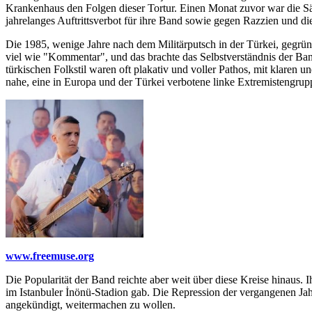
Krankenhaus den Folgen dieser Tortur. Einen Monat zuvor war die Sä
jahrelanges Auftrittsverbot für ihre Band sowie gegen Razzien und die
Die 1985, wenige Jahre nach dem Militärputsch in der Türkei, gegrü
viel wie "Kommentar", und das brachte das Selbstverständnis der Band
türkischen Folkstil waren oft plakativ und voller Pathos, mit klare
nahe, eine in Europa und der Türkei verbotene linke Extremistengrup
www.freemuse.org
Die Popularität der Band reichte aber weit über diese Kreise hinau
im Istanbuler İnönü-Stadion gab. Die Repression der vergangenen Ja
angekündigt, weitermachen zu wollen.