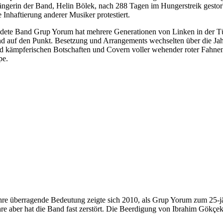
ngerin der Band, Helin Bölek, nach 288 Tagen im Hungerstreik gestor
 Inhaftierung anderer Musiker protestiert.
ndete Band Grup Yorum hat mehrere Generationen von Linken in der Tü
 auf den Punkt. Besetzung und Arrangements wechselten über die Jahre,
n und kämpferischen Botschaften und Covern voller wehender roter Fah
pe.
s. Ihre überragende Bedeutung zeigte sich 2010, als Grup Yorum zum 2
hre aber hat die Band fast zerstört. Die Beerdigung von Ibrahim Gökçe