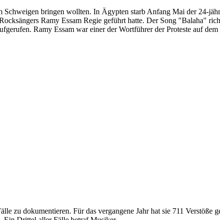
 Schweigen bringen wollten. In Ägypten starb Anfang Mai der 24-jähr
cksängers Ramy Essam Regie geführt hatte. Der Song "Balaha" richtet
gerufen. Ramy Essam war einer der Wortführer der Proteste auf dem Tah
älle zu dokumentieren. Für das vergangene Jahr hat sie 711 Verstöße g
in Drittel aller Fälle betraf Musiker.