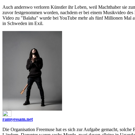
Auch anderswo verloren Künstler ihr Leben, weil Machthaber sie zum
zuvor festgenommen worden, nachdem er bei einem Musikvideo des Ro
Video zu "Balaha" wurde bei YouTube mehr als fünf Millionen Mal auf
in Schweden im Exil.
ramyessam.net
Die Organisation Freemuse hat es sich zur Aufgabe gemacht, solche F
Ländern. Darunter waren sechs Morde, zwei davon alleine in Uganda. E