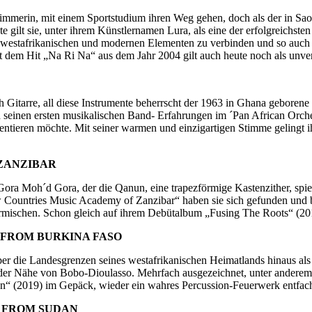
hwimmerin, mit einem Sportstudium ihren Weg gehen, doch als der in Sao
e gilt sie, unter ihrem Künstlernamen Lura, als eine der erfolgreichst
mit westafrikanischen und modernen Elementen zu verbinden und so auch
dem Hit „Na Ri Na“ aus dem Jahr 2004 gilt auch heute noch als unver
Gitarre, all diese Instrumente beherrscht der 1963 in Ghana geborene
einen ersten musikalischen Band- Erfahrungen im ´Pan African Orchestra
räsentieren möchte. Mit seiner warmen und einzigartigen Stimme geling
 ZANZIBAR
ra Moh´d Gora, der die Qanun, eine trapezförmige Kastenzither, spie
untries Music Academy of Zanzibar“ haben sie sich gefunden und besc
schen. Schon gleich auf ihrem Debütalbum „Fusing The Roots“ (2018
 FROM BURKINA FASO
 die Landesgrenzen seines westafrikanischen Heimatlands hinaus als e
s der Nähe von Bobo-Dioulasso. Mehrfach ausgezeichnet, unter anderem 
an“ (2019) im Gepäck, wieder ein wahres Percussion-Feuerwerk entfac
S FROM SUDAN