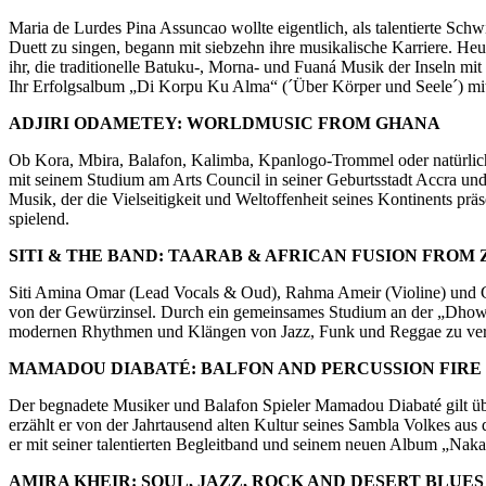
Maria de Lurdes Pina Assuncao wollte eigentlich, als talentierte Sc
Duett zu singen, begann mit siebzehn ihre musikalische Karriere. Heut
ihr, die traditionelle Batuku-, Morna- und Fuaná Musik der Inseln 
Ihr Erfolgsalbum „Di Korpu Ku Alma“ (´Über Körper und Seele´) mit 
ADJIRI ODAMETEY: WORLDMUSIC FROM GHANA
Ob Kora, Mbira, Balafon, Kalimba, Kpanlogo-Trommel oder natürlich 
mit seinem Studium am Arts Council in seiner Geburtsstadt Accra und s
Musik, der die Vielseitigkeit und Weltoffenheit seines Kontinents p
spielend.
SITI & THE BAND: TAARAB & AFRICAN FUSION FROM
Siti Amina Omar (Lead Vocals & Oud), Rahma Ameir (Violine) und Go
von der Gewürzinsel. Durch ein gemeinsames Studium an der „Dhow Co
modernen Rhythmen und Klängen von Jazz, Funk und Reggae zu vermi
MAMADOU DIABATÉ: BALFON AND PERCUSSION FIRE
Der begnadete Musiker und Balafon Spieler Mamadou Diabaté gilt über
erzählt er von der Jahrtausend alten Kultur seines Sambla Volkes au
er mit seiner talentierten Begleitband und seinem neuen Album „Nak
AMIRA KHEIR: SOUL, JAZZ, ROCK AND DESERT BLUE