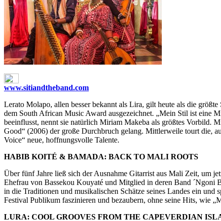
www.sitiandtheband.com
Lerato Molapo, allen besser bekannt als Lira, gilt heute als die grö
dem South African Music Award ausgezeichnet. „Mein Stil ist eine M
beeinflusst, nennt sie natürlich Miriam Makeba als größtes Vorbild. 
Good“ (2006) der große Durchbruch gelang. Mittlerweile tourt die, au
Voice“ neue, hoffnungsvolle Talente.
HABIB KOITÉ & BAMADA: BACK TO MALI ROOTS
Über fünf Jahre ließ sich der Ausnahme Gitarrist aus Mali Zeit, um j
Ehefrau von Bassekou Kouyaté und Mitglied in deren Band ´Ngoni Ba´ 
in die Traditionen und musikalischen Schätze seines Landes ein und 
Festival Publikum faszinieren und bezaubern, ohne seine Hits, wie
LURA: COOL GROOVES FROM THE CAPEVERDIAN ISL