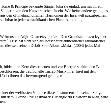
 Tome & Principe bekannte Sänger Juka sie einlud, um mit ihr ein
en Sängerin von den Kapverdischen Inseln. Wie keine andere gelingt es
 aus den oft melancholischen Harmonien der Inselwelt auszubrechen.
zichtbar in jeder westafrikanischen Plattensammlung
 Weltmusiker Adjiri Odametey perfekt. Den Grundstein dazu legte er
´. Er selbst sieht sich als Botschafter authentischer afrikanischer
t ihm dies seit seinem Debüt-Solo Album „Mala“ (2003) jedes Mal
lt, bilden den Kern dieser neuen und vor Energie sprühenden Band
hlossen, die traditionelle Taarab Musik ihrer Insel mit den
) ist ihnen das hervorragend gelungen!
iner der weltbesten Virtuose dieses Instruments. In seinen Songs
mit dem „Grand Prix Festival des Triangle du Balafon“ in Mali, wird
hen.