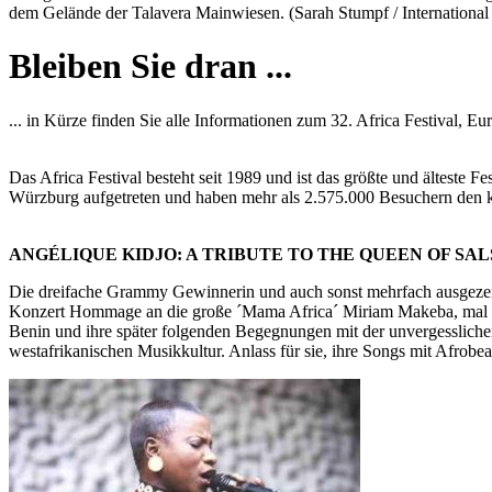
dem Gelände der Talavera Mainwiesen. (Sarah Stumpf / International 
Bleiben Sie dran ...
... in Kürze finden Sie alle Informationen zum 32. Africa Festival, E
Das Africa Festival besteht seit 1989 und ist das größte und älteste 
Würzburg aufgetreten und haben mehr als 2.575.000 Besuchern den k
ANGÉLIQUE KIDJO: A TRIBUTE TO THE QUEEN OF SAL
Die dreifache Grammy Gewinnerin und auch sonst mehrfach ausgezeichn
Konzert Hommage an die große ´Mama Africa´ Miriam Makeba, mal mit i
Benin und ihre später folgenden Begegnungen mit der unvergesslichen
westafrikanischen Musikkultur. Anlass für sie, ihre Songs mit Afrobe