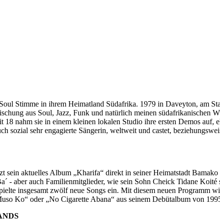
ßte Soul Stimme in ihrem Heimatland Südafrika. 1979 in Daveyton, am S
ischung aus Soul, Jazz, Funk und natürlich meinen südafrikanischen 
Mit 18 nahm sie in einem kleinen lokalen Studio ihre ersten Demos auf,
ch sozial sehr engagierte Sängerin, weltweit und castet, beziehungswei
etzt sein aktuelles Album „Kharifa“ direkt in seiner Heimatstadt Bama
- aber auch Familienmitglieder, wie sein Sohn Cheick Tidane Koité sta
spielte insgesamt zwölf neue Songs ein. Mit diesem neuen Programm wir
 „Muso Ko“ oder „No Cigarette Abana“ aus seinem Debütalbum von 1995
ANDS