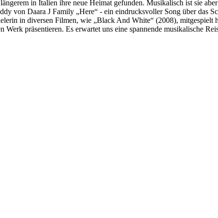
it längerem in Italien ihre neue Heimat gefunden. Musikalisch ist sie ab
y von Daara J Family „Here“ - ein eindrucksvoller Song über das Schic
elerin in diversen Filmen, wie „Black And White“ (2008), mitgespielt 
en Werk präsentieren. Es erwartet uns eine spannende musikalische Rei