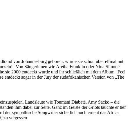
tadtrand von Johannesburg geboren, wurde sie schon über elfmal mit
Wurzeln!“ Von Sängerinnen wie Aretha Franklin oder Nina Simone
 ehe sie 2000 entdeckt wurde und ihr schließlich mit dem Album „Feel
se entdeckt sogar in der Jury der südafrikanischen Version von „The
ko einzuspielen. Landsleute wie Toumani Diabaté, Amy Sacko – die
nden ihm dabei zur Seite. Ganz im Geiste der Griots tauchte er tief
d der sympathische Songwriter sicherlich auch erneut das Africa
, zu vergessen.