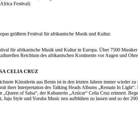
Africa Festival)
uropas größtem Festival für afrikanische Musik und Kultur.
Festival für afrikanische Musik und Kultur in Europa. Über 7500 Musike
ulturellen Reichtum des afrikanischen Kontinents vor Augen und Ohre
SA CELIA CRUZ
ete Künstlerin aus Benin ist in den letzten Jahren immer wieder zu i
hrer Interpretation des Talking Heads Albums „Remain In Light“. Nun 
 „Queen of Salsa“, der Kubanerin „Azúcar“ Celia Cruz erinnert. Begeis
at, Juju Style und Yoruba Music neu aufblühen zu lassen und so der 200