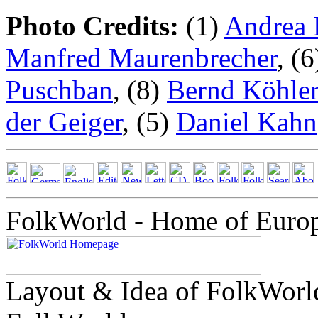
Photo Credits:
(1)
Andrea 
Manfred Maurenbrecher
, (
Puschban
, (8)
Bernd Köhle
der Geiger
, (5)
Daniel Kahn
FolkWorld - Home of Euro
Layout & Idea of FolkWor