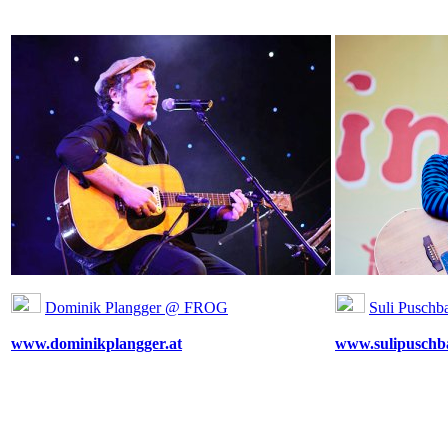
Dominik Plangger @ FROG
Suli Pusch
www.dominikplangger.at
www.sulipuschb