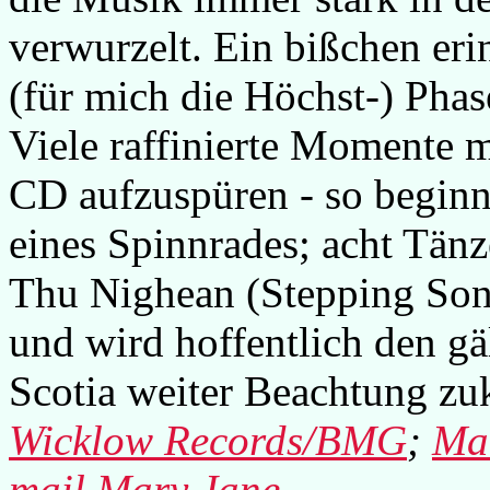
verwurzelt. Ein bißchen eri
(für mich die Höchst-) Phas
Viele raffinierte Momente m
CD aufzuspüren - so beginn
eines Spinnrades; acht Tän
Thu Nighean (Stepping Song
und wird hoffentlich den gä
Scotia weiter Beachtung z
Wicklow Records/BMG
;
Ma
mail Mary Jane