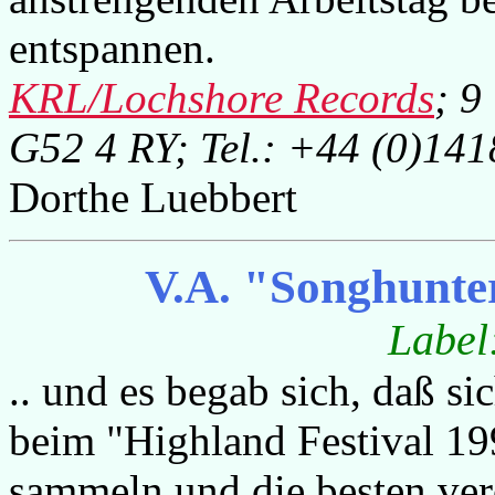
entspannen.
KRL/Lochshore Records
; 9
G52 4 RY; Tel.: +44 (0)14
Dorthe Luebbert
V.A. "Songhunter
Label
.. und es begab sich, daß s
beim "Highland Festival 19
sammeln und die besten verö