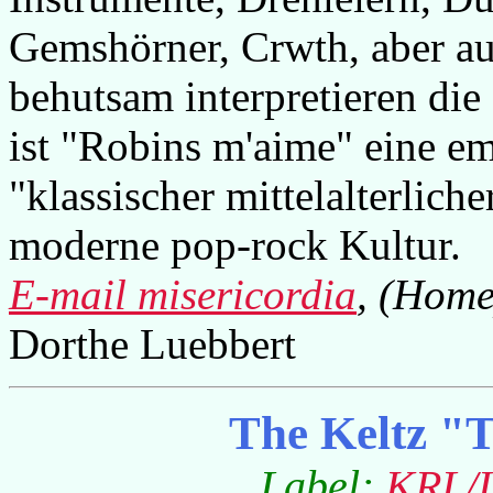
Gemshörner, Crwth, aber a
behutsam interpretieren die
ist "Robins m'aime" eine e
"klassischer mittelalterlic
moderne pop-rock Kultur.
E-mail misericordia
, (Home
Dorthe Luebbert
The Keltz "T
Label:
KRL/L