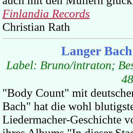
auch mit den Müllern glück
Finlandia Records
Christian Rath
Langer Bach 
Label: Bruno/intraton; Bes
48
"Body Count" mit deutschen
Bach" hat die wohl blutigs
Liedermacher-Geschichte vo
ihres Albums "In dieser Stad