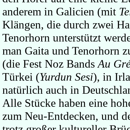
anderem in Galicien (mit
Te
Klängen, die durch zwei H
Tenorhorn unterstützt werden
man Gaita und Tenorhorn z
(die Fest Noz Bands
Au Gré
Türkei (
Yurdun Sesi
), in Irl
natürlich auch in Deutschla
Alle Stücke haben eine hohe
zum Neu-Entdecken, und der
trotz großer kultureller Br