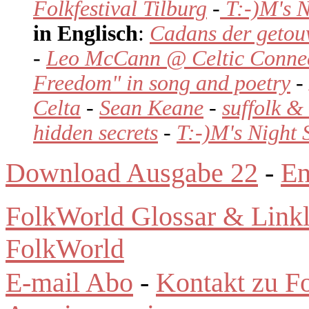
Folkfestival Tilburg
-
T:-)M's 
in Englisch
:
Cadans der getou
-
Leo McCann @ Celtic Connec
Freedom" in song and poetry
-
Celta
-
Sean Keane
-
suffolk & 
hidden secrets
-
T:-)M's Night 
Download Ausgabe 22
-
En
FolkWorld Glossar & Link
FolkWorld
E-mail Abo
-
Kontakt zu F