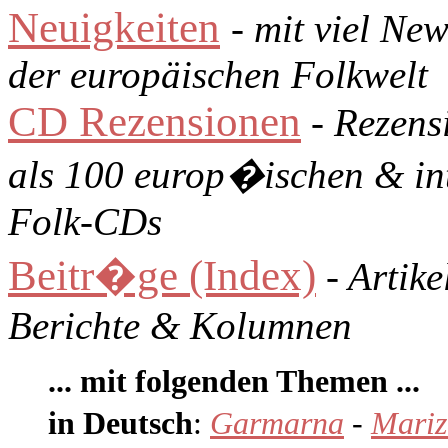
Neuigkeiten
- mit viel Ne
der europäischen Folkwelt
CD Rezensionen
- Rezens
als 100 europ�ischen & in
Folk-CDs
Beitr�ge (Index)
- Artike
Berichte & Kolumnen
... mit folgenden Themen ...
in Deutsch
:
Garmarna
-
Mariz