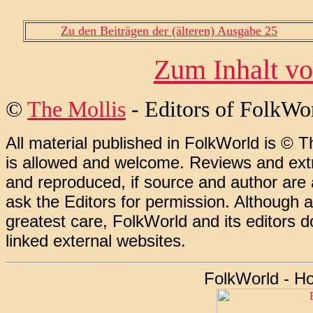
Zu den Beiträgen der (älteren) Ausgabe 25
Zum Inhalt vo
©
The Mollis
- Editors of
FolkWo
All material published in FolkWorld is © T
is allowed and welcome. Reviews and extr
and reproduced, if source and author are
ask the Editors for permission. Although 
greatest care, FolkWorld and its editors do
linked external websites.
FolkWorld - H