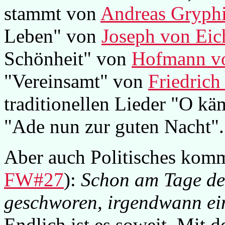
stammt von
Andreas Gryph
Leben" von
Joseph von Eic
Schönheit" von
Hofmann v
"Vereinsamt" von
Friedrich
traditionellen Lieder "O k
"Ade nun zur guten Nacht".
Aber auch Politisches kommt
FW#27
):
Schon am Tage de
geschworen, irgendwann ein
Endlich ist es soweit. Mit 