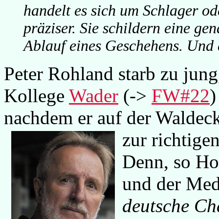
handelt es sich um Schlager od
präziser. Sie schildern eine ge
Ablauf eines Geschehens. Und d
Peter Rohland starb zu jun
Kollege
Wader
(->
FW#22
)
nachdem er auf der Waldeck
zur richtige
Denn, so Hol
und der Med
deutsche Ch