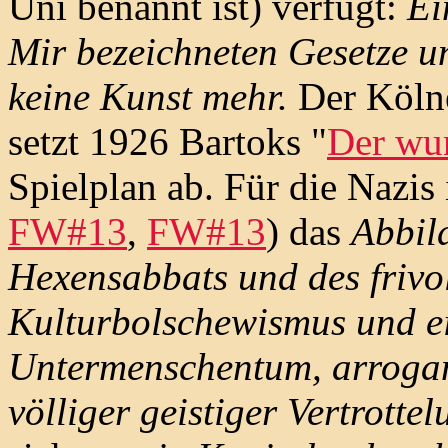
Uni benannt ist) verfügt:
Ei
Mir bezeichneten Gesetze un
keine Kunst mehr.
Der Kölne
setzt 1926 Bartoks "
Der wu
Spielplan ab. Für die Nazis 
FW#13
,
FW#13
) das
Abbil
Hexensabbats und des frivol
Kulturbolschewismus und e
Untermenschentum, arrogan
völliger geistiger Vertrottel