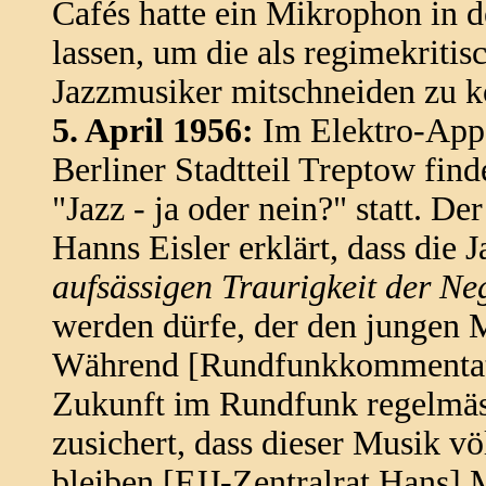
Cafés hatte ein Mikrophon in d
lassen, um die als regimekriti
Jazzmusiker mitschneiden zu 
5. April 1956:
Im Elektro-Appa
Berliner Stadtteil Treptow fi
"Jazz - ja oder nein?" statt. D
Hanns Eisler erklärt, dass die
aufsässigen Traurigkeit der Ne
werden dürfe, der den jungen
Während [Rundfunkkommentator
Zukunft im Rundfunk regelmäss
zusichert, dass dieser Musik v
bleiben [FJJ-Zentralrat Hans]