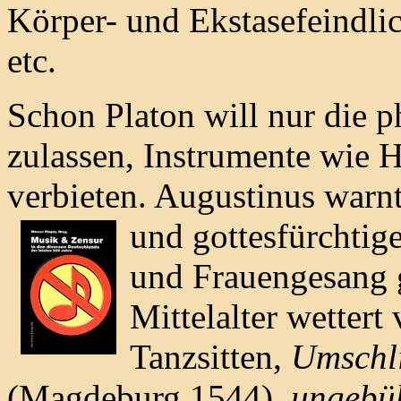
Körper- und Ekstasefeindli
etc.
Schon Platon will nur die p
zulassen, Instrumente wie H
verbieten. Augustinus war
und gottesfürchtig
und Frauengesang g
Mittelalter wettert
Tanzsitten,
Umschl
(Magdeburg 1544),
ungebüh