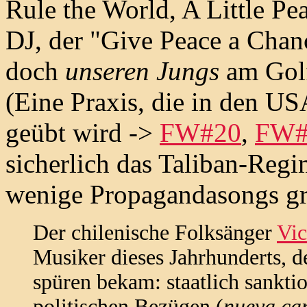
Rule the World, A Little P
DJ, der "Give Peace a Chanc
doch
unseren Jungs
am Golf
(Eine Praxis, die in den U
geübt wird ->
FW#20
,
FW#
sicherlich das Taliban-Reg
wenige Propagandasongs gr
Der chilenische Folksänger
Vic
Musiker dieses Jahrhunderts, d
spüren bekam: staatlich sankti
politischen Bezügen (
nueva ca