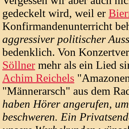
Vergessen wir aber auch nic
gedeckelt wird, weil er
Bie
Konfirmandenunterricht beh
aggressiver politischer Aus
bedenklich. Von Konzertve
Söllner
mehr als ein Lied s
Achim Reichels
"Amazonen"
"Männerarsch" aus dem R
haben Hörer angerufen, um 
beschweren. Ein Privatsend