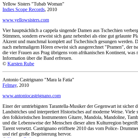
Yellow Sisters "Tubab Woman"
Indies Scope Records
, 2010
www.yellowsisters.com
Vier hauptsächlich a cappela singende Damen aus Tschechien verberg
Stimmen, sondern erweist sich ganz nebenbei als eine gut gelaunte P
Akzent und manchmal komplett auf Tschechisch gesungen werden. Das
nach mehrmaligem Hören erweist sich ausgerechnet "Pramen", der tsc
die vier Frauen aus Prag übrigens vom afrikanischen Kontinent, was ma
Information über die Band erfreuen.
©
Karsten Rube
Antonio Castrignano "Mara la Fatia"
Felmay
, 2010
www.antoniocastrignano.com
Einer der umtriebigsten Tarantella-Musiker der Gegenwart ist sicher d
Landstriches und interpretiert Historisches auf moderne Weise. Viele
den folkloristischen Instrumenten Gitarre, Mandola, Mandoline, Ta
und die Lebensweise der Menschen dieser alten Kulturregion begreifba
Tarent versetzt. Castrignano eröffnete 2010 das vom Police- Drummer
und rief große Begeisterung hervor.