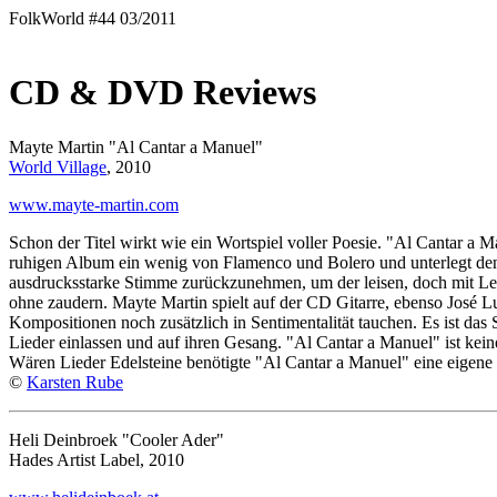
FolkWorld #44 03/2011
CD & DVD Reviews
Mayte Martin "Al Cantar a Manuel"
World Village
, 2010
www.mayte-martin.com
Schon der Titel wirkt wie ein Wortspiel voller Poesie. "Al Cantar a
ruhigen Album ein wenig von Flamenco und Bolero und unterlegt den G
ausdrucksstarke Stimme zurückzunehmen, um der leisen, doch mit Lei
ohne zaudern. Mayte Martin spielt auf der CD Gitarre, ebenso José Lu
Kompositionen noch zusätzlich in Sentimentalität tauchen. Es ist das 
Lieder einlassen und auf ihren Gesang. "Al Cantar a Manuel" ist keine
Wären Lieder Edelsteine benötigte "Al Cantar a Manuel" eine eigen
©
Karsten Rube
Heli Deinbroek "Cooler Ader"
Hades Artist Label, 2010