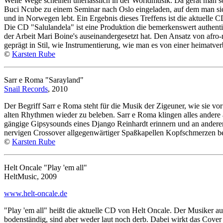
Weite Wege scheinen unerlässlich in der Worldmusik. Da gerät man 
Buci Ncube zu einem Seminar nach Oslo eingeladen, auf dem man sich
und in Norwegen lebt. Ein Ergebnis dieses Treffens ist die aktuelle
Die CD "Salulandela" ist eine Produktion die bemerkenswert authenti
der Arbeit Mari Boine's auseinandergesetzt hat. Den Ansatz von afro-
geprägt in Stil, wie Instrumentierung, wie man es von einer heimatv
©
Karsten Rube
Sarr e Roma "Sarayland"
Snail Records
, 2010
Der Begriff Sarr e Roma steht für die Musik der Zigeuner, wie sie v
alten Rhythmen wieder zu beleben. Sarr e Roma klingen alles andere al
gängige Gipsysounds eines Django Reinhardt erinnern und an andere
nervigen Crossover allgegenwärtiger Spaßkapellen Kopfschmerzen be
©
Karsten Rube
Helt Oncale "Play 'em all"
HeltMusic, 2009
www.helt-oncale.de
"Play 'em all" heißt die aktuelle CD von Helt Oncale. Der Musiker
bodenständig, sind aber weder laut noch derb. Dabei wirkt das Cover