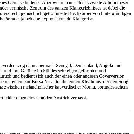
ttenes Gemüse herleitet. Aber wenn man sich das zweite Album dieser
nder vermischt. Zentrum des ganzen Klangerlebnisses ist dabei die
Hörers recht gemächlich getrommelte Blechkörper von hintergründigen
etörende, ja beinahe hypnotisierende Klangreise.
Kapverden, zog dann aber nach Senegal, Deutschland, Angola und
ben und ihre Gefühle im Stil des sehr eigen geformten und
 zurück und bedient sich auch der einen oder anderen Coverversion.
t sie mit einem zur Bossa Nova tendierenden Rhythmus, der den Song
denz zwischen melancholischer kapverdischer Morna, portugiesischem
rt leider einen etwas müden Anstrich verpasst.