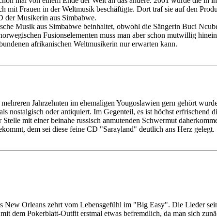
schon mal von einem Ende der Welt an das andere. 2001 wurde die in
 mit Frauen in der Weltmusik beschäftigte. Dort traf sie auf den Pro
 CD der Musikerin aus Simbabwe.
sche Musik aus Simbabwe beinhaltet, obwohl die Sängerin Buci Ncube se
norwegischen Fusionselementen muss man aber schon mutwillig hinein de
erbundenen afrikanischen Weltmusikerin nur erwarten kann.
or mehreren Jahrzehnten im ehemaligen Yougoslawien gern gehört wurde
s nostalgisch oder antiquiert. Im Gegenteil, es ist höchst erfrischend
r Stelle mit einer beinahe russisch anmutenden Schwermut daherkomme
kommt, dem sei diese feine CD "Sarayland" deutlich ans Herz gelegt.
 aus New Orleans zehrt vom Lebensgefühl im "Big Easy". Die Lieder s
 mit dem Pokerblatt-Outfit erstmal etwas befremdlich, da man sich zun