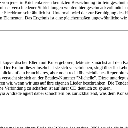
ise von jener in Küchenkreisen benutzten Bezeichnung für fein geschni
hnipsel verschiedener Stilrichtungen werden hier geschmackvoll miteina
r Steeldrum sehr ähnlich ist. Untermalt wird der zur Beruhigung des 
n Elementen. Das Ergebnis ist eine gleichermaßen ungewöhnliche wie b
 kapverdischer Eltern auf Kuba geboren, lebte sie zunächst auf den 
n. Der Kultur dieser Inseln hat sie sich verschrieben, singt über ihr Le
lickt auf ein brauchbares, aber noch recht übersichtliches Repertoire
m versucht sie sich an der Beatles-Nummer "Michelle". Diese unterleg
s hören wir, wenn wir uns auf ihre eigenen Lieder beschränken. Die Ten
e Verbindung zu schaffen ist auf ihrer CD deutlich zu spüren.
ayra Andrade agiert dabei schüchtern bis zurückhaltend, was dem Konze