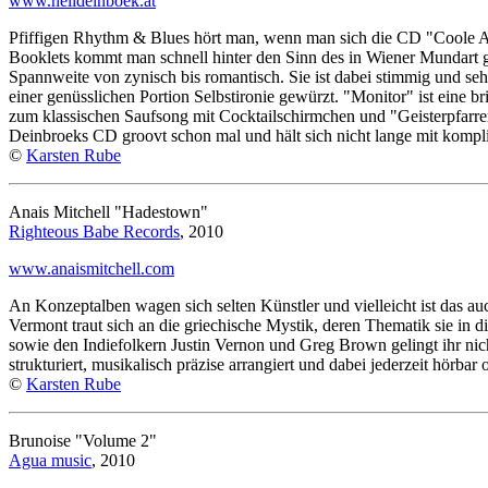
www.helideinboek.at
Pfiffigen Rhythm & Blues hört man, wenn man sich die CD "Coole Ade
Booklets kommt man schnell hinter den Sinn des in Wiener Mundart g
Spannweite von zynisch bis romantisch. Sie ist dabei stimmig und sehr
einer genüsslichen Portion Selbstironie gewürzt. "Monitor" ist eine 
zum klassischen Saufsong mit Cocktailschirmchen und "Geisterpfarre
Deinbroeks CD groovt schon mal und hält sich nicht lange mit kompli
©
Karsten Rube
Anais Mitchell "Hadestown"
Righteous Babe Records
, 2010
www.anaismitchell.com
An Konzeptalben wagen sich selten Künstler und vielleicht ist das au
Vermont traut sich an die griechische Mystik, deren Thematik sie in
sowie den Indiefolkern Justin Vernon und Greg Brown gelingt ihr ni
strukturiert, musikalisch präzise arrangiert und dabei jederzeit hörb
©
Karsten Rube
Brunoise "Volume 2"
Agua music
, 2010