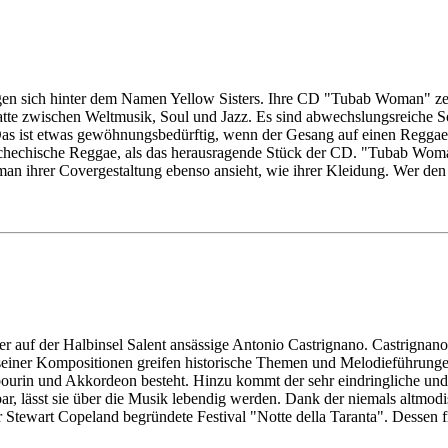
en sich hinter dem Namen Yellow Sisters. Ihre CD "Tubab Woman" zeig
latte zwischen Weltmusik, Soul und Jazz. Es sind abwechslungsreiche S
 ist etwas gewöhnungsbedürftig, wenn der Gesang auf einen Reggaerh
hechische Reggae, als das herausragende Stück der CD. "Tubab Woman" 
n ihrer Covergestaltung ebenso ansieht, wie ihrer Kleidung. Wer den tsc
er auf der Halbinsel Salent ansässige Antonio Castrignano. Castrignano
 seiner Kompositionen greifen historische Themen und Melodieführungen 
mbourin und Akkordeon besteht. Hinzu kommt der sehr eindringliche u
r, lässt sie über die Musik lebendig werden. Dank der niemals altmodi
 Stewart Copeland begründete Festival "Notte della Taranta". Dessen 