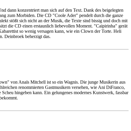
Und dann konzentriert man sich auf den Text. Dank des beigelegten
n Hang zum Morbiden. Die CD "Coole Ader" pendelt durch die ganze
ekt stößt sich nicht an der Musik, die Texte sind bissig und doch mit
itzt die CD einen erstaunlich liebevollen Moment. "Caipirinha" gerät
abarettist so wenig versagen kann, wie ein Clown der Torte. Heli
n. Deinbroek beherzigt das.
town" von Anaïs Mitchell ist so ein Wagnis. Die junge Musikerin aus
 zahlreichen renommierten Gastmusikern versehen, wie Ani DiFranco,
hne Scheu hingeben kann. Ein gelungenes modernes Kunstwerk, fassbar
n bekommt.