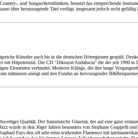
n Country-, und Songwriterstilistiken, benutzt das entsprechende Instru
aum über herausragende Titel verfügt, insgesamt jedoch recht gefällig i
folgreiche Künstler auch bis in die deutschen Hörregionen gespült. D
r mit Hitpotenzial. Die CD "Dikrayat Andalucia" die der seit 1990 in
igen Elementen verbindet. Moderne Klänge, die ihre lange Vergangenh
e zum mittanzen anregt und den Fundus an hervoragender R&Besquemusik 
rtiger Qualität. Der französische Gitarrist, der auf eine ganz erstaun
-Jazz wurde in den 30ger Jahren besonders von Stephane Grappelli un
phael Fays den oft sehr ernst wirkenden Flamenco mit lateinamerikanis