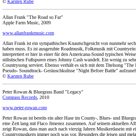
©
Karsten Rube
Allan Frank "The Road so Far"
Apple Farm Music, 2009
www.allanfrankmusic.com
Allan Frank ist ein sympathisches Knautschgesicht von nunmehr sechzi
haben muss. Es ist ausgeruhte Roadmusik, Folkmusik mit Countryeinf
interpretiert er hier in einer für den Americana-Sound typischen Wei
stilistischen Fußspuren eines Johnny Cash wandelt. Ein wenig zu seh
Countrysong serviert. Ebenso verhält es sich mit dem Titelsong "The 
Pseudo- Soundtrack- Geräuschkulisse "Night Before Battle" aufzuneh
©
Karsten Rube
Peter Rowan & Bluegrass Band "Legacy"
Compass Records
, 2010
www.peter-rowan.com
Peter Rowan ist bereits ein alter Hase im County-, Blues- und Bluegra
eine Zeit lang mit Flaco Jimenez zusammen. Auf seinem aktuellen Al
zeigt Rowan, dass man auch nach vierzig Jahren Musikerdasein mit ei
Countrymusikern immer noch was vor. Besonders die leisen und melanc