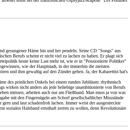
r arbeitet sonst bei der französischen Gipsyjazz-Kapelle "Les Pommes
 und gesungener Häme hin und her pendeln. Seine CD "Songs" aus
chen Berufs scheint er nicht viel zu lachen zu haben. Er plagt sich
eipolitik heute keine Last mehr ist, wie er in "Pensionierte Politiker"
bgewinnen, wie der Hauptstadt, in der immerhin die meisten
ren und ihm gewaltig auf den Zünder gehen. Ja, der Kabarettist hat's
Reime des peinlichen Onkels bei einem runden Jubiläum: rhythmisch
gs wirken nicht anders als jede beliebige unambitionierte von Berufs
 leben müssen, arbeiten auch nur am Fließband. Man muss ja von was
gabe mit den Fingernägeln am Schorf gesellschaftlicher Missstände
r gern und laut schadenfroh lachen. Immer weist der ausgestreckte
em sozialen Halsband ernsthaft zerren zu wollen, denn Revolutionäre