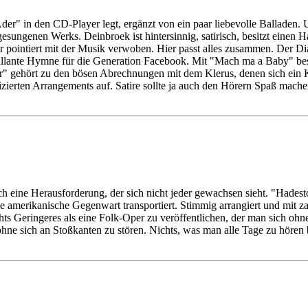
r" in den CD-Player legt, ergänzt von ein paar liebevolle Balladen. 
esungenen Werks. Deinbroek ist hintersinnig, satirisch, besitzt eine
 pointiert mit der Musik verwoben. Hier passt alles zusammen. Der Dial
brillante Hymne für die Generation Facebook. Mit "Mach ma a Baby" bes
r" gehört zu den bösen Abrechnungen mit dem Klerus, denen sich ein K
zierten Arrangements auf. Satire sollte ja auch den Hörern Spaß mache
ch eine Herausforderung, der sich nicht jeder gewachsen sieht. "Hades
 die amerikanische Gegenwart transportiert. Stimmig arrangiert und mit
chts Geringeres als eine Folk-Oper zu veröffentlichen, der man sich o
ar ohne sich an Stoßkanten zu stören. Nichts, was man alle Tage zu höre