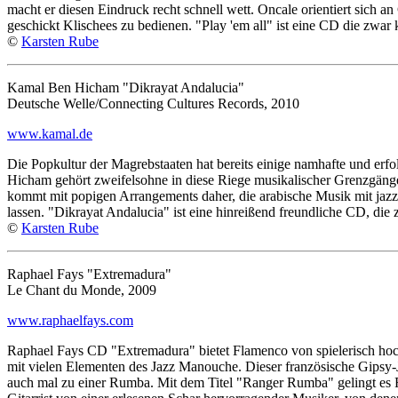
macht er diesen Eindruck recht schnell wett. Oncale orientiert sich a
geschickt Klischees zu bedienen. "Play 'em all" ist eine CD die zwar k
©
Karsten Rube
Kamal Ben Hicham "Dikrayat Andalucia"
Deutsche Welle/Connecting Cultures Records, 2010
www.kamal.de
Die Popkultur der Magrebstaaten hat bereits einige namhafte und er
Hicham gehört zweifelsohne in diese Riege musikalischer Grenzgänge
kommt mit popigen Arrangements daher, die arabische Musik mit jazz
lassen. "Dikrayat Andalucia" ist eine hinreißend freundliche CD, di
©
Karsten Rube
Raphael Fays "Extremadura"
Le Chant du Monde, 2009
www.raphaelfays.com
Raphael Fays CD "Extremadura" bietet Flamenco von spielerisch hochwe
mit vielen Elementen des Jazz Manouche. Dieser französische Gipsy
auch mal zu einer Rumba. Mit dem Titel "Ranger Rumba" gelingt es Ra