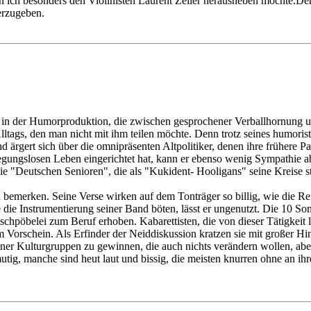
en ich besonders den Violinisten Laurent Zeller herausheben möchte.De
erzugeben.
en in der Humorproduktion, die zwischen gesprochener Verballhornung
ags, den man nicht mit ihm teilen möchte. Denn trotz seines humoristis
ärgert sich über die omnipräsenten Altpolitiker, denen ihre frühere Part
egungslosen Leben eingerichtet hat, kann er ebenso wenig Sympathie a
 "Deutschen Senioren", die als "Kukident- Hooligans" seine Kreise stö
zu bemerken. Seine Verse wirken auf dem Tonträger so billig, wie die 
die Instrumentierung seiner Band böten, lässt er ungenutzt. Die 10 Son
schpöbelei zum Beruf erhoben. Kabarettisten, die von dieser Tätigkeit
rschein. Als Erfinder der Neiddiskussion kratzen sie mit großer Hin
ener Kulturgruppen zu gewinnen, die auch nichts verändern wollen, abe
ig, manche sind heut laut und bissig, die meisten knurren ohne an ihr