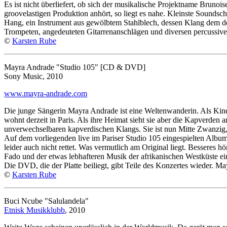
Es ist nicht überliefert, ob sich der musikalische Projektname Bruno
groovelastigen Produktion anhört, so liegt es nahe. Kleinste Soundsc
Hang, ein Instrument aus gewölbtem Stahlblech, dessen Klang dem de
Trompeten, angedeuteten Gitarrenanschlägen und diversen percussive
©
Karsten Rube
Mayra Andrade "Studio 105" [CD & DVD]
Sony Music, 2010
www.mayra-andrade.com
Die junge Sängerin Mayra Andrade ist eine Weltenwanderin. Als Kind
wohnt derzeit in Paris. Als ihre Heimat sieht sie aber die Kapverden a
unverwechselbaren kapverdischen Klangs. Sie ist nun Mitte Zwanzig, b
Auf dem vorliegenden live im Pariser Studio 105 eingespielten Albu
leider auch nicht rettet. Was vermutlich am Original liegt. Bessere
Fado und der etwas lebhafteren Musik der afrikanischen Westküste ein
Die DVD, die der Platte beiliegt, gibt Teile des Konzertes wieder. M
©
Karsten Rube
Buci Ncube "Salulandela"
Etnisk Musikklubb
, 2010