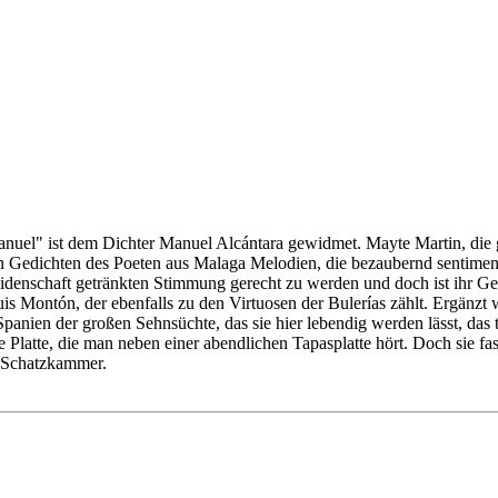
 Manuel" ist dem Dichter Manuel Alcántara gewidmet. Mayte Martin, die
edichten des Poeten aus Malaga Melodien, die bezaubernd sentimental 
denschaft getränkten Stimmung gerecht zu werden und doch ist ihr Ges
is Montón, der ebenfalls zu den Virtuosen der Bulerías zählt. Ergänzt 
Spanien der großen Sehnsüchte, das sie hier lebendig werden lässt, das
 Platte, die man neben einer abendlichen Tapasplatte hört. Doch sie fa
e Schatzkammer.