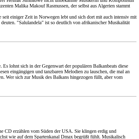
 ihrer Heimat Simbabwe nicht unbekannte Musikerin und Komponistin
duzenten Malika Makouf Rasmussen, der selbst aus Algerien stammt
it einiger Zeit in Norwegen lebt und sich dort mit auch intensiv mit
uten. "Salulandela" ist so deutlich von afrikanischer Musikalität
. Es lohnt sich in der Gegenwart der populären Balkanbeats diese
 diesen eingängigen und tanzbaren Melodien zu lauschen, die mal an
n. Wer sich zur Musik des Balkans hingezogen füllt, aber vom
eine CD erzählen vom Süden der USA. Sie klingen erdig und
ächst wie auf dem Spartenkanal Dmax begrüßt fühlt. Musikalisch