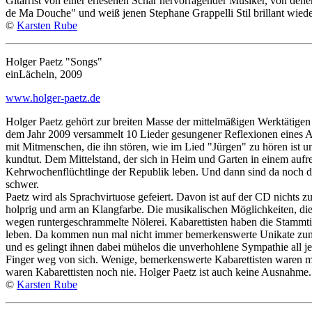
Gitarrist von einer erlesenen Schar hervorragender Musiker, von den
de Ma Douche" und weiß jenen Stephane Grappelli Stil brillant wied
©
Karsten Rube
Holger Paetz "Songs"
einLächeln, 2009
www.holger-paetz.de
Holger Paetz gehört zur breiten Masse der mittelmäßigen Werktätig
dem Jahr 2009 versammelt 10 Lieder gesungener Reflexionen eines Allt
mit Mitmenschen, die ihn stören, wie im Lied "Jürgen" zu hören ist und 
kundtut. Dem Mittelstand, der sich in Heim und Garten in einem aufr
Kehrwochenflüchtlinge der Republik leben. Und dann sind da noch die
schwer.
Paetz wird als Sprachvirtuose gefeiert. Davon ist auf der CD nichts 
holprig und arm an Klangfarbe. Die musikalischen Möglichkeiten, die 
wegen runtergeschrammelte Nölerei. Kabarettisten haben die Stammti
leben. Da kommen nun mal nicht immer bemerkenswerte Unikate zum Vo
und es gelingt ihnen dabei mühelos die unverhohlene Sympathie all j
Finger weg von sich. Wenige, bemerkenswerte Kabarettisten waren mut
waren Kabarettisten noch nie. Holger Paetz ist auch keine Ausnahme.
©
Karsten Rube