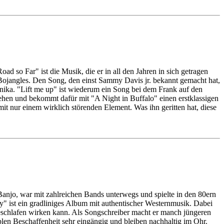
 so Far" ist die Musik, die er in all den Jahren in sich getragen
Bojangles. Den Song, den einst Sammy Davis jr. bekannt gemacht hat,
onika. "Lift me up" ist wiederum ein Song bei dem Frank auf den
ehen und bekommt dafür mit "A Night in Buffalo" einen erstklassigen
it nur einem wirklich störenden Element. Was ihn geritten hat, diese
 Banjo, war mit zahlreichen Bands unterwegs und spielte in den 80ern
 ist ein gradliniges Album mit authentischer Westernmusik. Dabei
geschlafen wirken kann. Als Songschreiber macht er manch jüngeren
plen Beschaffenheit sehr eingängig und bleiben nachhaltig im Ohr.