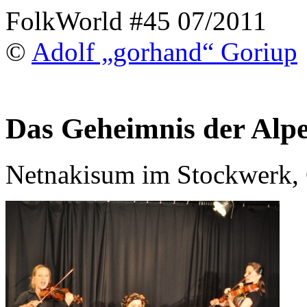
FolkWorld #45 07/2011
©
Adolf „gorhand“ Goriup
Das Geheimnis der Alp
Netnakisum im Stockwerk, G