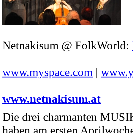
Netnakisum @ FolkWorld:
www.myspace.com
|
www.y
www.netnakisum.at
Die drei charmanten M
haben am ersten Aprilwoch