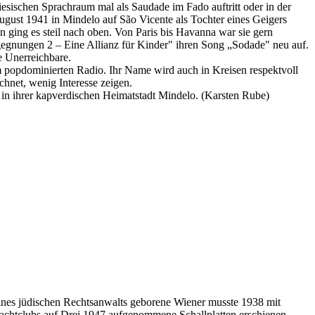
sischen Sprachraum mal als Saudade im Fado auftritt oder in der
gust 1941 in Mindelo auf São Vicente als Tochter eines Geigers
 an ging es steil nach oben. Von Paris bis Havanna war sie gern
gegnungen 2 – Eine Allianz für Kinder" ihren Song „Sodade" neu auf.
e Unerreichbare.
 popdominierten Radio. Ihr Name wird auch in Kreisen respektvoll
chnet, wenig Interesse zeigen.
 in ihrer kapverdischen Heimatstadt Mindelo. (Karsten Rube)
 eines jüdischen Rechtsanwalts geborene Wiener musste 1938 mit
Nachtclubs auf Drei 1947 aufgenommene Schallplatten erschienen