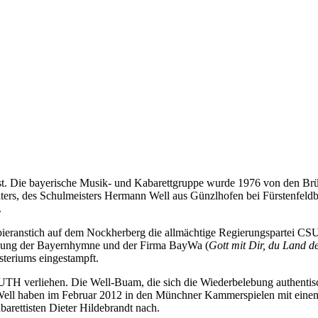
st. Die bayerische Musik- und Kabarettgruppe wurde 1976 von den Brü
Vaters, des Schulmeisters Hermann Well aus Günzlhofen bei Fürstenfeld
.
kbieranstich auf dem Nockherberg die allmächtige Regierungspartei C
hornung der Bayernhymne und der Firma BayWa (
Gott mit Dir, du Land 
teriums eingestampft.
TH verliehen. Die Well-Buam, die sich die Wiederbelebung authentis
 Well haben im Februar 2012 in den Münchner Kammerspielen mit ein
arettisten Dieter Hildebrandt nach.