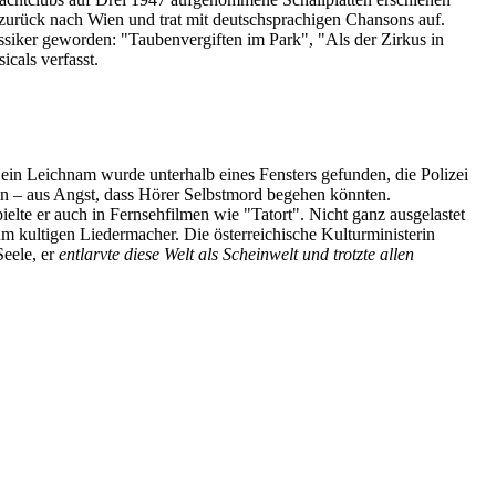
g zurück nach Wien und trat mit deutschsprachigen Chansons auf.
ssiker geworden: "Taubenvergiften im Park", "Als der Zirkus in
cals verfasst.
in Leichnam wurde unterhalb eines Fensters gefunden, die Polizei
en – aus Angst, dass Hörer Selbstmord begehen könnten.
elte er auch in Fernsehfilmen wie "Tatort". Nicht ganz ausgelastet
 kultigen Liedermacher. Die österreichische Kulturministerin
Seele, er
entlarvte diese Welt als Scheinwelt und trotzte allen