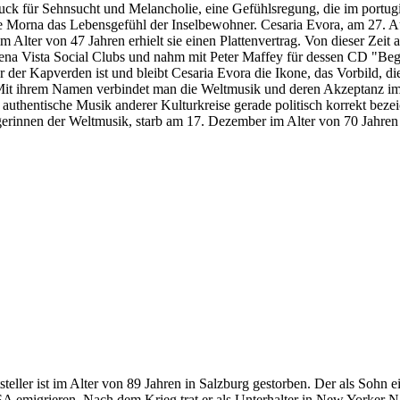
k für Sehnsucht und Melancholie, eine Gefühlsregung, die im portugie
e Morna das Lebensgefühl der Inselbewohner. Cesaria Evora, am 27. Au
m Alter von 47 Jahren erhielt sie einen Plattenvertrag. Von dieser Zeit
uena Vista Social Clubs und nahm mit Peter Maffey für dessen CD "Be
r der Kapverden ist und bleibt Cesaria Evora die Ikone, das Vorbild, di
. Mit ihrem Namen verbindet man die Weltmusik und deren Akzeptanz im
uthentische Musik anderer Kulturkreise gerade politisch korrekt bezei
gerinnen der Weltmusik, starb am 17. Dezember im Alter von 70 Jahren
steller ist im Alter von 89 Jahren in Salzburg gestorben. Der als Sohn
SA emigrieren. Nach dem Krieg trat er als Unterhalter in New Yorker 