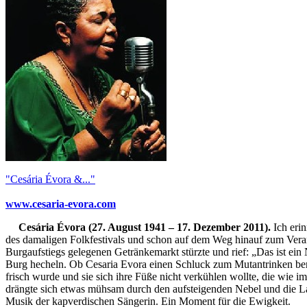
"Cesária Évora &..."
www.cesaria-evora.com
Cesária Évora (27. August 1941 – 17. Dezember 2011).
Ich erin
des damaligen Folkfestivals und schon auf dem Weg hinauf zum Verans
Burgaufstiegs gelegenen Getränkemarkt stürzte und rief: „Das ist ei
Burg hecheln. Ob Cesaria Evora einen Schluck zum Mutantrinken benö
frisch wurde und sie sich ihre Füße nicht verkühlen wollte, die wie i
drängte sich etwas mühsam durch den aufsteigenden Nebel und die L
Musik der kapverdischen Sängerin. Ein Moment für die Ewigkeit.