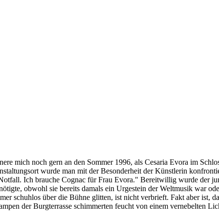
nere mich noch gern an den Sommer 1996, als Cesaria Evora im Schloss
taltungsort wurde man mit der Besonderheit der Künstlerin konfrontier
n Notfall. Ich brauche Cognac für Frau Evora." Bereitwillig wurde der
tigte, obwohl sie bereits damals ein Urgestein der Weltmusik war ode
mmer schuhlos über die Bühne glitten, ist nicht verbrieft. Fakt aber i
ampen der Burgterrasse schimmerten feucht von einem vernebelten Li