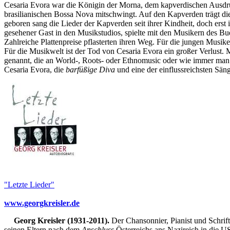
Cesaria Evora war die Königin der Morna, dem kapverdischen Ausdruc
brasilianischen Bossa Nova mitschwingt. Auf den Kapverden trägt di
geboren sang die Lieder der Kapverden seit ihrer Kindheit, doch erst i
gesehener Gast in den Musikstudios, spielte mit den Musikern des B
Zahlreiche Plattenpreise pflasterten ihren Weg. Für die jungen Musike
Für die Musikwelt ist der Tod von Cesaria Evora ein großer Verlust
genannt, die an World-, Roots- oder Ethnomusic oder wie immer man a
Cesaria Evora, die
barfüßige Diva
und eine der einflussreichsten Sän
"Letzte Lieder"
www.georgkreisler.de
Georg Kreisler (1931-2011).
Der Chansonnier, Pianist und Schrift
seinen Eltern nach dem
Anschluss
Österreichs ans Nazireich in die U