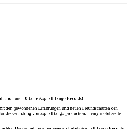
roduction und 10 Jahre Asphalt Tango Records!
ie mit den gewonnenen Erfahrungen und neuen Freundschaften den
für die Gründung von asphalt tango production. Henry mobilisierte
ottarashky. Die Gründung eines eigenen Labels Asphalt Tango Records