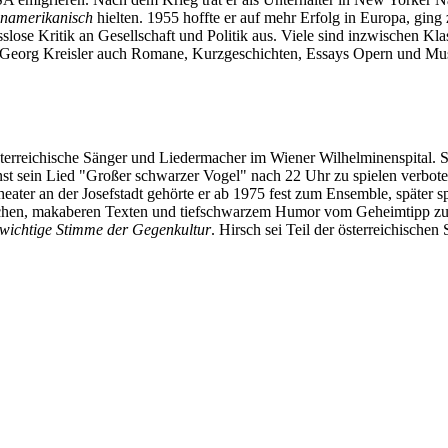
namerikanisch
hielten. 1955 hoffte er auf mehr Erfolg in Europa, gin
se Kritik an Gesellschaft und Politik aus. Viele sind inzwischen Kla
eorg Kreisler auch Romane, Kurzgeschichten, Essays Opern und Musi
rreichische Sänger und Liedermacher im Wiener Wilhelminenspital. Se
nst sein Lied "Großer schwarzer Vogel" nach 22 Uhr zu spielen verbot
ter an der Josefstadt gehörte er ab 1975 fest zum Ensemble, später spi
itischen, makaberen Texten und tiefschwarzem Humor vom Geheimtipp zum
 wichtige Stimme der Gegenkultur
. Hirsch sei Teil der österreichischen 