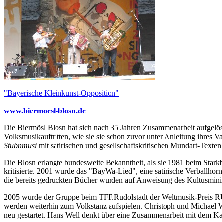
"Bayerische Kleinkunst-Opposition"
www.biermoesl-blosn.de
Die Biermösl Blosn hat sich nach 35 Jahren Zusammenarbeit aufgelö
Volksmusikauftritten, wie sie sie schon zuvor unter Anleitung ihres 
Stubnmusi
mit satirischen und gesellschaftskritischen Mundart-Texten
Die Blosn erlangte bundesweite Bekanntheit, als sie 1981 beim Star
kritisierte. 2001 wurde das "BayWa-Lied", eine satirische Verball
die bereits gedruckten Bücher wurden auf Anweisung des Kultusminis
2005 wurde der Gruppe beim TFF.Rudolstadt der Weltmusik-Preis RU
werden weiterhin zum Volkstanz aufspielen. Christoph und Michael
neu gestartet. Hans Well denkt über eine Zusammenarbeit mit dem Kab