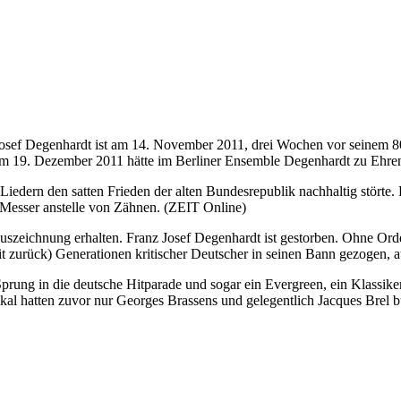
sef Degenhardt ist am 14. November 2011, drei Wochen vor seinem 80
m 19. Dezember 2011 hätte im Berliner Ensemble Degenhardt zu Ehren e
n Liedern den satten Frieden der alten Bundesrepublik nachhaltig störte
er Messer anstelle von Zähnen. (ZEIT Online)
ine Auszeichnung erhalten. Franz Josef Degenhardt ist gestorben. Ohne O
it zurück) Generationen kritischer Deutscher in seinen Bann gezogen,
Sprung in die deutsche Hitparade und sogar ein Evergreen, ein Klassik
l hatten zuvor nur Georges Brassens und gelegentlich Jacques Brel bü