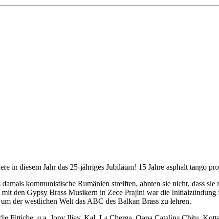
ere in diesem Jahr das 25-jähriges Jubiläum! 15 Jahre asphalt tango p
 damals kommunistische Rumänien streiften, ahnten sie nicht, dass s
mit den Gypsy Brass Musikern in Zece Prajini war die Initialzündung 
g, um der westlichen Welt das ABC des Balkan Brass zu lehren.
die Fittiche, u.a. Jony Iliev, Kal, La Cherga, Oana Catalina Chitu, K