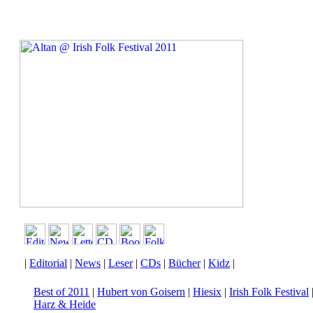
|
Editorial
|
News
|
Leser
|
CDs
|
Bücher
|
Kidz
|
Best of 2011
|
Hubert von Goisern
|
Hiesix
|
Irish Folk Festival
Harz & Heide