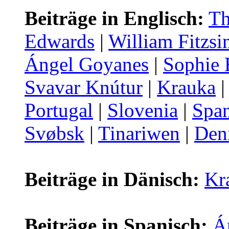
Beiträge in Englisch:
Th
Edwards
|
William Fitzs
Ángel Goyanes
|
Sophie 
Svavar Knútur
|
Krauka
Portugal
|
Slovenia
|
Span
Svøbsk
|
Tinariwen
|
Den
Beiträge in Dänisch:
Kr
Beiträge in Spanisch:
Á