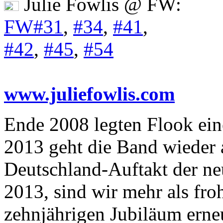
Julie Fowlis @ FW:
FW#31
,
#34
,
#41
,
#42
,
#45
,
#54
www.juliefowlis.com
Ende 2008 legten Flook eine
2013 geht die Band wieder
Deutschland-Auftakt der ne
2013, sind wir mehr als fr
zehnjährigen Jubiläum erne