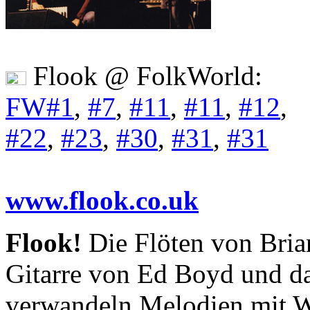
Flook @ FolkWorld:
FW#1
,
#7
,
#11
,
#11
,
#12
,
#22
,
#23
,
#30
,
#31
,
#31
www.flook.co.uk
Flook!
Die Flöten von Bria
Gitarre von Ed Boyd und d
verwandeln Melodien mit Wu