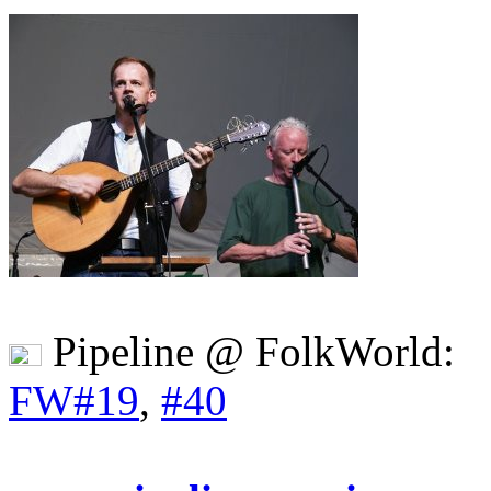
Pipeline @ FolkWorld:
FW#19
,
#40