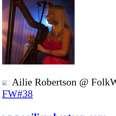
Ailie Robertson @ FolkW
FW#38