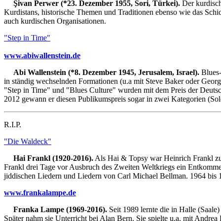
Şivan Perwer (*23. Dezember 1955, Sori, Türkei).
Der kurdisch
Kurdistans, historische Themen und Traditionen ebenso wie das Schicks
auch kurdischen Organisationen.
"Step in Time"
www.abiwallenstein.de
Abi Wallenstein (*8. Dezember 1945, Jerusalem, Israel).
Blues-
in ständig wechselnden Formationen (u.a mit Steve Baker oder Georg
"Step in Time" und "Blues Culture" wurden mit dem Preis der Deutsc
2012 gewann er diesen Publikumspreis sogar in zwei Kategorien (S
R.I.P.
"Die Waldeck"
Hai Frankl (1920-2016).
Als Hai & Topsy war Heinrich Frankl z
Frankl drei Tage vor Ausbruch des Zweiten Weltkriegs ein Entkomme
jiddischen Liedern und Liedern von Carl Michael Bellman. 1964 bis 1
www.frankalampe.de
Franka Lampe (1969-2016).
Seit 1989 lernte die in Halle (Saal
Später nahm sie Unterricht bei Alan Bern. Sie spielte u.a. mit Andre