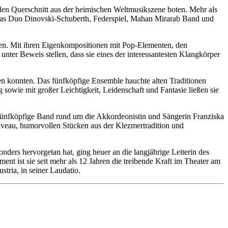
nden Querschnitt aus der heimischen Weltmusikszene boten. Mehr als
as Duo Dinovski-Schuberth, Federspiel, Mahan Mirarab Band und
gen. Mit ihren Eigenkompositionen mit Pop-Elementen, den
nter Beweis stellen, dass sie eines der interessantesten Klangkörper
en konnten. Das fünfköpfige Ensemble hauchte alten Traditionen
owie mit großer Leichtigkeit, Leidenschaft und Fantasie ließen sie
e fünfköpfige Band rund um die Akkordeonistin und Sängerin Franziska
iveau, humorvollen Stücken aus der Klezmertradition und
onders hervorgetan hat, ging heuer an die langjährige Leiterin des
 ist sie seit mehr als 12 Jahren die treibende Kraft im Theater am
stria, in seiner Laudatio.