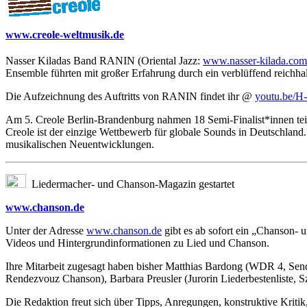
www.creole-weltmusik.de
Nasser Kiladas Band RANIN (Oriental Jazz:
www.nasser-kilada.com
Ensemble führten mit großer Erfahrung durch ein verblüffend reichhal
Die Aufzeichnung des Auftritts von RANIN findet ihr @
youtu.be/H
Am 5. Creole Berlin-Brandenburg nahmen 18 Semi-Finalist*innen teil,
Creole ist der einzige Wettbewerb für globale Sounds in Deutschland.
musikalischen Neuentwicklungen.
Liedermacher- und Chanson-Magazin gestartet
www.chanson.de
Unter der Adresse
www.chanson.de
gibt es ab sofort ein „Chanson-
Videos und Hintergrundinformationen zu Lied und Chanson.
Ihre Mitarbeit zugesagt haben bisher Matthias Bardong (WDR 4, Send
Rendezvouz Chanson), Barbara Preusler (Jurorin Liederbestenliste, Sz
Die Redaktion freut sich über Tipps, Anregungen, konstruktive Kriti