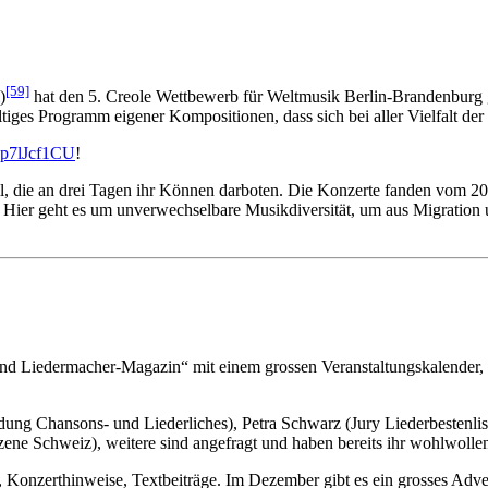
[59]
)
hat den 5. Creole Wettbewerb für Weltmusik Berlin-Brandenburg
tiges Programm eigener Kompositionen, dass sich bei aller Vielfalt de
-p7lJcf1CU
!
 die an drei Tagen ihr Können darboten. Die Konzerte fanden vom 20.-
 Hier geht es um unverwechselbare Musikdiversität, um aus Migration u
 und Liedermacher-Magazin“ mit einem grossen Veranstaltungskalende
ung Chansons- und Liederliches), Petra Schwarz (Jury Liederbestenlis
ene Schweiz), weitere sind angefragt und haben bereits ihr wohlwollende
k, Konzerthinweise, Textbeiträge. Im Dezember gibt es ein grosses Adv