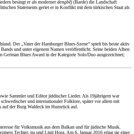
edern besingt er als moderner
dengbêj
(Barde) die Landschaft
tischen Statements geriet er in Konflikt mit dem türkischen Staat als
chland. Der „Vater der Hamburger Blues-Szene“ spielt bis heute aktiv
n Bands und unter eigenem Namen veröffentlicht. Seine beiden Alben
eim German Blues Award in der Kategorie Solo/Duo ausgezeichnet;
ie Sammler und Editor jiddischer Lieder. Als 19jährigem war
wedischer und internationaler Folklore, später vor allem mit
ls auf der Burg Waldeck im Hunsrück auf.
nteresse für Volksmusik aus dem Balkan und für jüdische Musik.
ezmers Techter, nu und Ljuti Hora. Am 6. Januar 2016 erlag sie einer