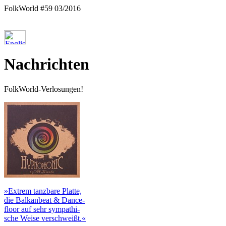
FolkWorld #59 03/2016
Nachrichten
FolkWorld-Verlosungen!
»Extrem tanzbare Platte,
die Balkanbeat & Dance-
floor auf sehr sympathi-
sche Weise verschweißt.«