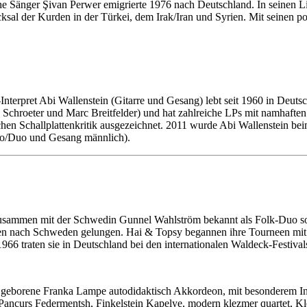
e Sänger Şivan Perwer emigrierte 1976 nach Deutschland. In seinen Li
al der Kurden in der Türkei, dem Irak/Iran und Syrien. Mit seinen poli
Interpret Abi Wallenstein (Gitarre und Gesang) lebt seit 1960 in Deuts
 Schroeter und Marc Breitfelder) und hat zahlreiche LPs mit namhafte
hen Schallplattenkritik ausgezeichnet. 2011 wurde Abi Wallenstein b
olo/Duo und Gesang männlich).
usammen mit der Schwedin Gunnel Wahlström bekannt als Folk-Duo sow
n nach Schweden gelungen. Hai & Topsy begannen ihre Tourneen mit sch
966 traten sie in Deutschland bei den internationalen Waldeck-Festiva
e) geborene Franka Lampe autodidaktisch Akkordeon, mit besonderem I
a Pancurs Federmentsh, Finkelstein Kapelye, modern klezmer quartet, Kl