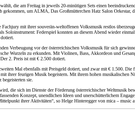
ewählt, die am Freitag in jeweils 20-minütigen Sets einen beeindrucke
lub gekommen, um ALMA, Das Großmütterchen Hatz Salon Orkestar, d
 Fachjury mit ihrer souverän-weltoffenen Volksmusik restlos überzeu
als Soloinstrument: Federspiel konnten an diesem Abend wieder einmal u
dotiert.
nden Verbeugung vor der österreichischen Volksmusik für sich gewinn
sche Wurzeln zu erkunden. Mit Violinen, Bass, Akkordeon und Gesang s
r 2. Preis ist mit € 2.500 dotiert.
 zweiten Mal ebenfalls mit Preisgeld dotiert, und zwar mit € 1.500. Di
mit ihrer feurigen Musik begeistern. Mit ihrem hohen musikalischen N
begeisterten sie.
 wird, die sich im Dienste der Förderung österreichischer Weltmusik bes
assenden Konzept, unendlichen Ideen und unerschütterlichem Engagement
Mittelpunkt ihrer Aktivitäten“, so Helge Hinteregger von mica – music au