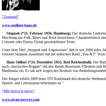
"Zuastand"
www.soellner-hans.de
Stoppok (*21. Februar 1956, Hamburg).
Der deutsche Liedermac
Mischung aus Folk, Blues und Rock bezeichnen. Charakteristisch si
Conrads oder Danny Dziuk geschriebenen Texte.
Unter dem Titel „Stoppok und Artgenossen“ lädt er seit 2008 jedes J
vertonte Stoppok zusammen mit der indischen Band „You & I“ Texte d
Hans Söllner (*24. Dezember 1955, Bad Reichenhall).
Der Bad R
auch „bayrischen Reggae“ mit den Bands Bayerman Vibration und Bayam
Marihuana ein. Er sah sich wegen des Besitzes von Betäubungsmitteln
Der Sänger erhielt 2009 beim TFF.Rudolstadt den deutsche Weltmusi
Sprach- und Lebensraum beheimatet ist."
"Min bëriya te kiriye"
www.sivan-perwer.com