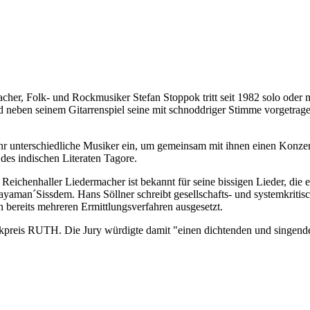
her, Folk- und Rockmusiker Stefan Stoppok tritt seit 1982 solo oder mi
nd neben seinem Gitarrenspiel seine mit schnoddriger Stimme vorgetra
ahr unterschiedliche Musiker ein, um gemeinsam mit ihnen einen Konze
es indischen Literaten Tagore.
eichenhaller Liedermacher ist bekannt für seine bissigen Lieder, die e
an´Sissdem. Hans Söllner schreibt gesellschafts- und systemkritische 
 bereits mehreren Ermittlungsverfahren ausgesetzt.
kpreis RUTH. Die Jury würdigte damit "einen dichtenden und singende