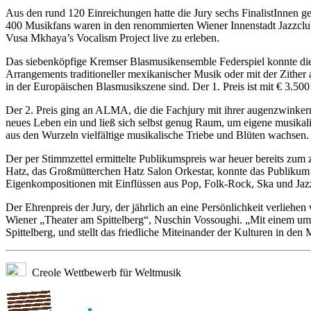
Aus den rund 120 Einreichungen hatte die Jury sechs FinalistInnen g
400 Musikfans waren in den renommierten Wiener Innenstadt Jazzc
Vusa Mkhaya’s Vocalism Project live zu erleben.
Das siebenköpfige Kremser Blasmusikensemble Federspiel konnte die
Arrangements traditioneller mexikanischer Musik oder mit der Zither 
in der Europäischen Blasmusikszene sind. Der 1. Preis ist mit € 3.500 
Der 2. Preis ging an ALMA, die die Fachjury mit ihrer augenzwinker
neues Leben ein und ließ sich selbst genug Raum, um eigene musikali
aus den Wurzeln vielfältige musikalische Triebe und Blüten wachsen. De
Der per Stimmzettel ermittelte Publikumspreis war heuer bereits zum
Hatz, das Großmütterchen Hatz Salon Orkestar, konnte das Publikum 
Eigenkompositionen mit Einflüssen aus Pop, Folk-Rock, Ska und Jazz 
Der Ehrenpreis der Jury, der jährlich an eine Persönlichkeit verliehen
Wiener „Theater am Spittelberg“, Nuschin Vossoughi. „Mit einem umf
Spittelberg, und stellt das friedliche Miteinander der Kulturen in den 
Creole Wettbewerb für Weltmusik