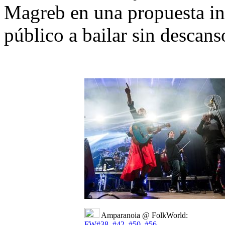
Magreb en una propuesta int
público a bailar sin descans
Amparanoia @ FolkWorld:
FW#38
,
#42
,
#50
,
#56