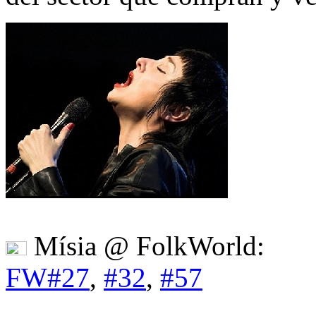
Mísia @ FolkWorld:
FW#27
,
#32
,
#57