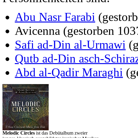
Abu Nasr Farabi
(gestorb
Avicenna (gestorben 103
Safi ad-Din al-Urmawi
(g
Qutb ad-Din asch-Schira
Abd al-Qadir Maraghi
(g
Melodic Circles
ist das Debütalbum zweier