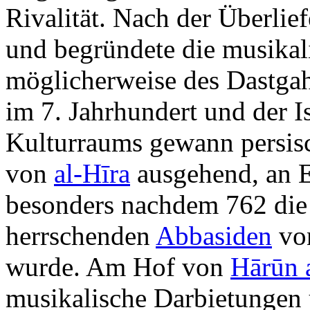
Rivalität. Nach der Überlie
und begründete die musika
möglicherweise des Dastga
im 7. Jahrhundert und der I
Kulturraums gewann persis
von
al-Hīra
ausgehend, an Ei
besonders nachdem 762 die 
herrschenden
Abbasiden
von
wurde. Am Hof von
Hārūn 
musikalische Darbietungen 