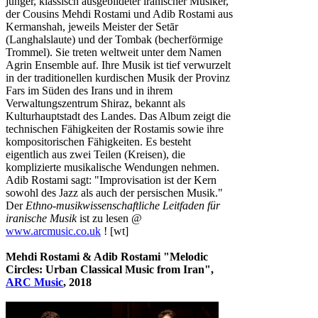
junger, klassisch ausgebildeter iranischer Musiker,
der Cousins ​​Mehdi Rostami und Adib Rostami aus
Kermanshah, jeweils Meister der Setār
(Langhalslaute) und der Tombak (becherförmige
Trommel). Sie treten weltweit unter dem Namen
Agrin Ensemble auf. Ihre Musik ist tief verwurzelt
in der traditionellen kurdischen Musik der Provinz
Fars im Süden des Irans und in ihrem
Verwaltungszentrum Shiraz, bekannt als
Kulturhauptstadt des Landes. Das Album zeigt die
technischen Fähigkeiten der Rostamis sowie ihre
kompositorischen Fähigkeiten. Es besteht
eigentlich aus zwei Teilen (Kreisen), die
komplizierte musikalische Wendungen nehmen.
Adib Rostami sagt: "Improvisation ist der Kern
sowohl des Jazz als auch der persischen Musik."
Der
Ethno-musikwissenschaftliche Leitfaden für
iranische Musik
ist zu lesen @
www.arcmusic.co.uk
! [wt]
Mehdi Rostami & Adib Rostami "Melodic
Circles: Urban Classical Music from Iran",
ARC Music
, 2018