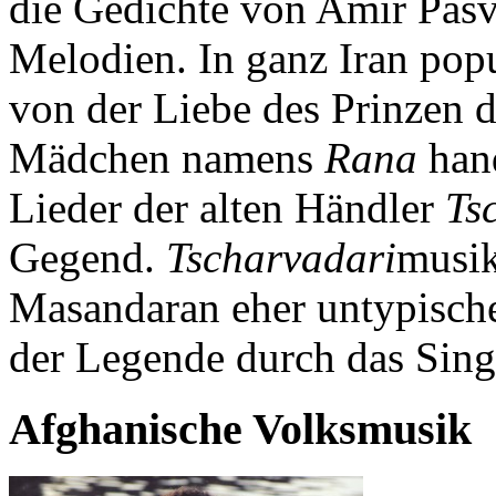
die Gedichte von Amir Pasv
Melodien. In ganz Iran popu
von der Liebe des Prinzen 
Mädchen namens
Rana
hand
Lieder der alten Händler
Ts
Gegend.
Tscharvadari
musik
Masandaran eher untypisch
der Legende durch das Sing
Afghanische Volksmusik