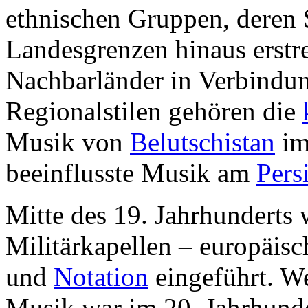
ethnischen Gruppen, deren 
Landesgrenzen hinaus erstre
Nachbarländer in Verbindun
Regionalstilen gehören die
Musik von
Belutschistan
im
beeinflusste Musik am
Pers
Mitte des 19. Jahrhunderts 
Militärkapellen – europäis
und
Notation
eingeführt. We
Musik war im 20. Jahrhunder