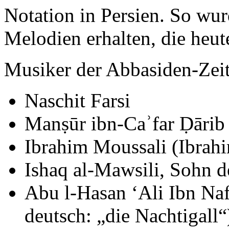
Notation in Persien. So wu
Melodien erhalten, die heu
Musiker der Abbasiden-Zeit
Naschit Farsi
Manṣūr ibn-Caʾfar Ḍārib 
Ibrahim Moussali (Ibrah
Ishaq al-Mawsili, Sohn 
Abu l-Hasan ‘Ali Ibn Naf
deutsch: „die Nachtigall“