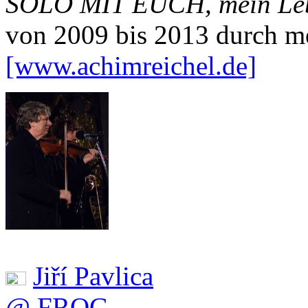
SOLO MIT EUCH, mein Leb
von 2009 bis 2013 durch me
[www.achimreichel.de]
Jiří Pavlica
@ FROG