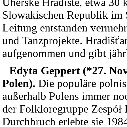
Uherské Hradiště, etwa 30 
Slowakischen Republik im 
Leitung entstanden vermehrt
und Tanzprojekte. Hradišťa
aufgenommen und gibt jährl
Edyta Geppert (*27. No
Polen).
Die populäre polnis
außerhalb Polens immer noc
der Folkloregruppe Zespół 
Durchbruch erlebte sie 1984