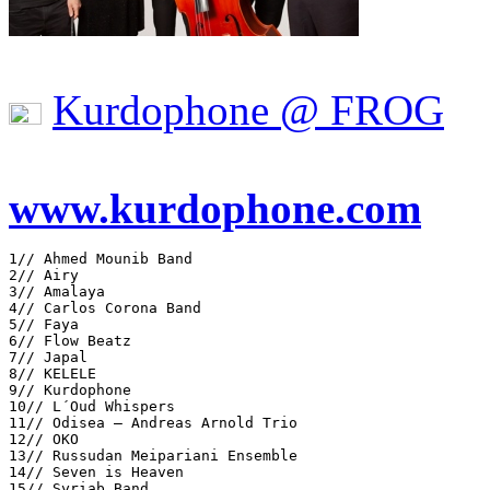
Kurdophone @ FROG
www.kurdophone.com
1// Ahmed Mounib Band

2// Airy

3// Amalaya

4// Carlos Corona Band

5// Faya

6// Flow Beatz

7// Japal

8// KELELE

9// Kurdophone

10// L´Oud Whispers

11// Odisea – Andreas Arnold Trio

12// OKO

13// Russudan Meipariani Ensemble

14// Seven is Heaven

15// Syriab Band
