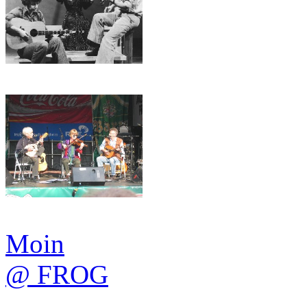
Moin
@ FROG