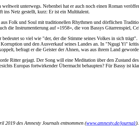
n weltweit unterwegs. Nebenbei hat er auch noch einen Roman veröffen
s Netz gestellt, kurz: Er ist ein Multitalent.
aus Folk und Soul mit traditionellen Rhythmen und dörflichen Traditi
 auch die Instrumentierung auf »1958«, die von Bassys Gitarrenspiel, C
deutet so viel wie "der, der die Stimme seines Volkes in sich trägt".
y Korruption und den Ausverkauf seines Landes an. In "Ngugi Yi" krit
ppelt, befragt er die Geister der Ahnen, was aus ihrem Land geworden
 Horde Ritter gejagt. Der Song will eine Meditation über den Zustand 
esichts Europas fortwirkender Übermacht behaupten? Für Bassy ist klar
ril 2019 des Amnesty Journals entnommen (
www.amnesty.de/journal/
).