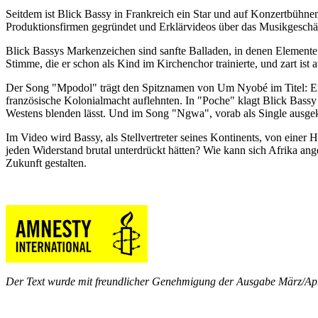
Seitdem ist Blick Bassy in Frankreich ein Star und auf Konzertbühne
Produktionsfirmen gegründet und Erklärvideos über das Musikgeschäft in
Blick Bassys Markenzeichen sind sanfte Balladen, in denen Elemente 
Stimme, die er schon als Kind im Kirchenchor trainierte, und zart ist
Der Song "Mpodol" trägt den Spitznamen von Um Nyobé im Titel: Er be
französische Kolonialmacht auflehnten. In "Poche" klagt Blick Bass
Westens blenden lässt. Und im Song "Ngwa", vorab als Single ausgeko
Im Video wird Bassy, als Stellvertreter seines Kontinents, von einer
jeden Widerstand brutal unterdrückt hätten? Wie kann sich Afrika ang
Zukunft gestalten.
Der Text wurde mit freundlicher Genehmigung der Ausgabe März/Ap