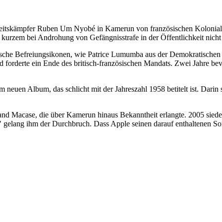
eitskämpfer Ruben Um Nyobé in Kamerun von französischen Kolonialtr
kurzem bei Androhung von Gefängnisstrafe in der Öffentlichkeit nicht
kanische Befreiungsikonen, wie Patrice Lumumba aus der Demokratis
forderte ein Ende des britisch-französischen Mandats. Zwei Jahre bev
 neuen Album, das schlicht mit der Jahreszahl 1958 betitelt ist. Darin 
nd Macase, die über Kamerun hinaus Bekanntheit erlangte. 2005 siedelte 
t" gelang ihm der Durchbruch. Dass Apple seinen darauf enthaltenen 