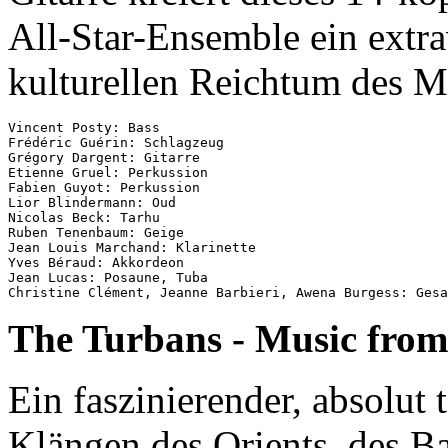
All-Star-Ensemble ein extr
kulturellen Reichtum des M
Vincent Posty: Bass

Frédéric Guérin: Schlagzeug

Grégory Dargent: Gitarre

Etienne Gruel: Perkussion

Fabien Guyot: Perkussion

Lior Blindermann: Oud

Nicolas Beck: Tarhu

Ruben Tenenbaum: Geige

Jean Louis Marchand: Klarinette

Yves Béraud: Akkordeon

Jean Lucas: Posaune, Tuba

The Turbans - Music fro
Ein faszinierender, absolut
Klängen des Orients, des B