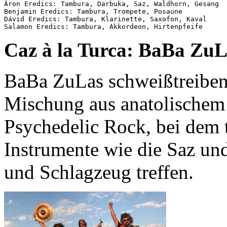
Áron Eredics: Tambura, Darbuka, Saz, Waldhorn, Gesang

Benjamin Eredics: Tambura, Trompete, Posaune

Dávid Eredics: Tambura, Klarinette, Saxofon, Kaval

Caz à la Turca: BaBa ZuL
BaBa ZuLas schweißtreiben
Mischung aus anatolische
Psychedelic Rock, bei dem t
Instrumente wie die Saz und
und Schlagzeug treffen.