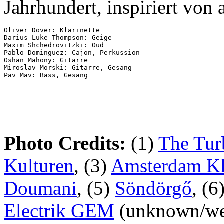
Jahrhundert, inspiriert von 
Oliver Dover: Klarinette

Darius Luke Thompson: Geige

Maxim Shchedrovitzki: Oud

Pablo Dominguez: Cajon, Perkussion

Oshan Mahony: Gitarre

Miroslav Morski: Gitarre, Gesang

Photo Credits:
(1)
The Tur
Kulturen
, (3)
Amsterdam K
Doumani
, (5)
Söndörgő
, (6
Electrik GEM
(unknown/web