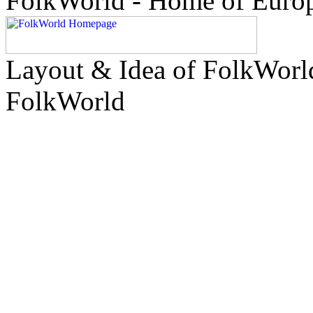
FolkWorld - Home of Euro
Layout & Idea of FolkWor
FolkWorld