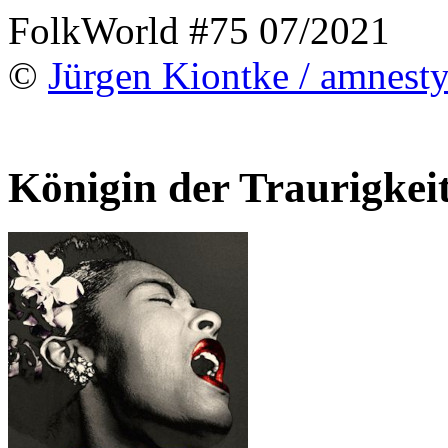
FolkWorld #75 07/2021
©
Jürgen Kiontke / amnesty
Königin der Traurigkei