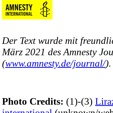
Der Text wurde mit freund
März 2021 des Amnesty Jo
(
www.amnesty.de/journal/
).
Photo Credits:
(1)-(3)
Lira
international
(unknown/webs