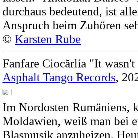
durchaus bedeutend, ist all
Anspruch beim Zuhören seh
©
Karsten Rube
Fanfare Ciocărlia "It wasn't
Asphalt Tango Records
, 20
Im Nordosten Rumäniens, k
Moldawien, weiß man bei ei
Blasmusik anzuheizen. Heut