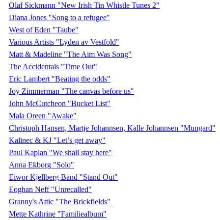
Olaf Sickmann "New Irish Tin Whistle Tunes 2"
Diana Jones "Song to a refugee"
West of Eden "Taube"
Various Artists "Lyden av Vestfold"
Matt & Madeline "The Aim Was Song"
The Accidentals "Time Out"
Eric Lambert "Beating the odds"
Joy Zimmerman "The canvas before us"
John McCutcheon "Bucket List"
Mala Oreen "Awake"
Christoph Hansen, Martje Johannsen, Kalle Johannsen "Mungard"
Kalinec & KJ "Let’s get away"
Paul Kaplan "We shall stay here"
Anna Ekborg "Solo"
Eiwor Kjellberg Band "Stand Out"
Eoghan Neff "Unrecalled"
Granny's Attic "The Brickfields"
Mette Kathrine "Familiealbum"