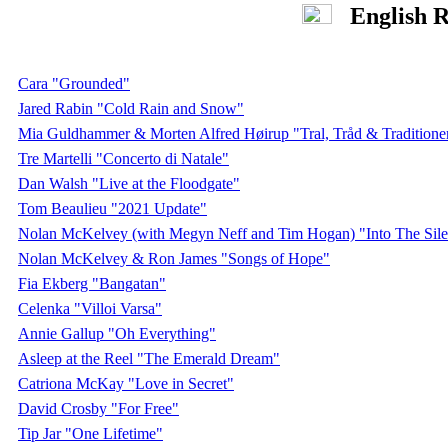
English R
Cara "Grounded"
Jared Rabin "Cold Rain and Snow"
Mia Guldhammer & Morten Alfred Høirup "Tral, Tråd & Traditione
Tre Martelli "Concerto di Natale"
Dan Walsh "Live at the Floodgate"
Tom Beaulieu "2021 Update"
Nolan McKelvey (with Megyn Neff and Tim Hogan) "Into The Sil
Nolan McKelvey & Ron James "Songs of Hope"
Fia Ekberg "Bangatan"
Celenka "Villoi Varsa"
Annie Gallup "Oh Everything"
Asleep at the Reel "The Emerald Dream"
Catriona McKay "Love in Secret"
David Crosby "For Free"
Tip Jar "One Lifetime"