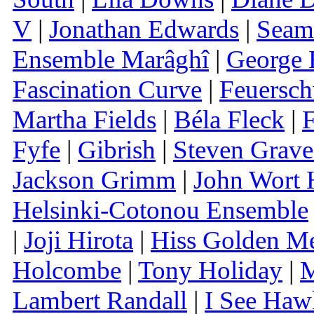
V
|
Jonathan Edwards
|
Seam
Ensemble Marâghî
|
George 
Fascination Curve
|
Feuersc
Martha Fields
|
Béla Fleck
|
F
Fyfe
|
Gibrish
|
Steven Grave
Jackson Grimm
|
John Wort
Helsinki-Cotonou Ensemble
|
Joji Hirota
|
Hiss Golden M
Holcombe
|
Tony Holiday
|
M
Lambert Randall
|
I See Haw