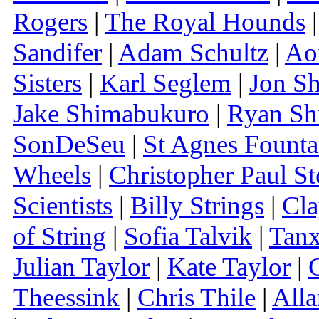
Rogers
|
The Royal Hounds
Sandifer
|
Adam Schultz
|
Aoi
Sisters
|
Karl Seglem
|
Jon Sh
Jake Shimabukuro
|
Ryan Sh
SonDeSeu
|
St Agnes Founta
Wheels
|
Christopher Paul St
Scientists
|
Billy Strings
|
Cla
of String
|
Sofia Talvik
|
Tanx
Julian Taylor
|
Kate Taylor
|
Theessink
|
Chris Thile
|
All