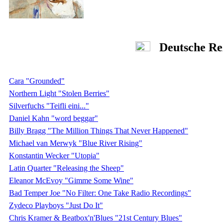
Deutsche Re
Cara "Grounded"
Northern Light "Stolen Berries"
Silverfuchs "Teifli eini..."
Daniel Kahn "word beggar"
Billy Bragg "The Million Things That Never Happened"
Michael van Merwyk "Blue River Rising"
Konstantin Wecker "Utopia"
Latin Quarter "Releasing the Sheep"
Eleanor McEvoy "Gimme Some Wine"
Bad Temper Joe "No Filter: One Take Radio Recordings"
Zydeco Playboys "Just Do It"
Chris Kramer & Beatbox'n'Blues "21st Century Blues"