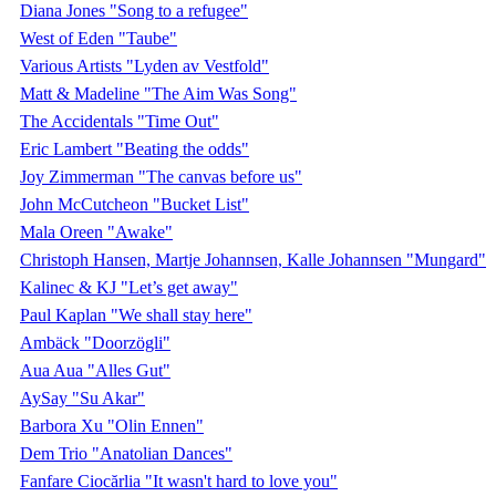
Diana Jones "Song to a refugee"
West of Eden "Taube"
Various Artists "Lyden av Vestfold"
Matt & Madeline "The Aim Was Song"
The Accidentals "Time Out"
Eric Lambert "Beating the odds"
Joy Zimmerman "The canvas before us"
John McCutcheon "Bucket List"
Mala Oreen "Awake"
Christoph Hansen, Martje Johannsen, Kalle Johannsen "Mungard"
Kalinec & KJ "Let’s get away"
Paul Kaplan "We shall stay here"
Ambäck "Doorzögli"
Aua Aua "Alles Gut"
AySay "Su Akar"
Barbora Xu "Olin Ennen"
Dem Trio "Anatolian Dances"
Fanfare Ciocărlia "It wasn't hard to love you"