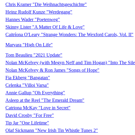
Chris Kramer "Die Weihnachtsgeschichte"
Heinz Rudolf Kunze "Werdegang"
Hannes Wader "Poetenweg"
Skinny Lister "A Matter Of Life & Love"
Caitríona O'Leary "Strange Wonders: The Wexford Carols, Vol. II"
Marvara "High On Life"
Tom Beaulieu "2021 Update"
Nolan McKelvey (with Megyn Neff and Tim Hogan) "Into The Sil
Nolan McKelvey & Ron James "Songs of Hope"
Fia Ekberg "Bangatan"
Celenka "Villoi Varsa"
Annie Gallup "Oh Everything"
Asleep at the Reel "The Emerald Dream"
Catriona McKay "Love in Secret"
David Crosby "For Free"
Tip Jar "One Lifetime"
Olaf Sickmann "New Irish Tin Whistle Tunes 2"