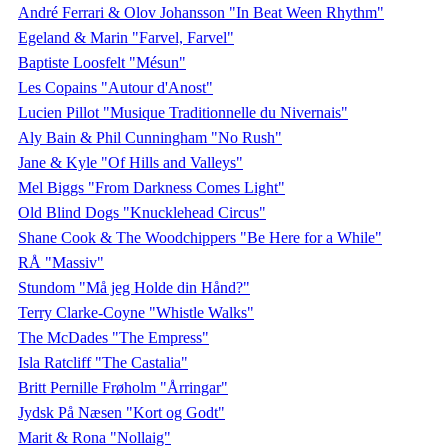
André Ferrari & Olov Johansson "In Beat Ween Rhythm"
Egeland & Marin "Farvel, Farvel"
Baptiste Loosfelt "Mésun"
Les Copains "Autour d'Anost"
Lucien Pillot "Musique Traditionnelle du Nivernais"
Aly Bain & Phil Cunningham "No Rush"
Jane & Kyle "Of Hills and Valleys"
Mel Biggs "From Darkness Comes Light"
Old Blind Dogs "Knucklehead Circus"
Shane Cook & The Woodchippers "Be Here for a While"
RÅ "Massiv"
Stundom "Må jeg Holde din Hånd?"
Terry Clarke-Coyne "Whistle Walks"
The McDades "The Empress"
Isla Ratcliff "The Castalia"
Britt Pernille Frøholm "Årringar"
Jydsk På Næsen "Kort og Godt"
Marit & Rona "Nollaig"