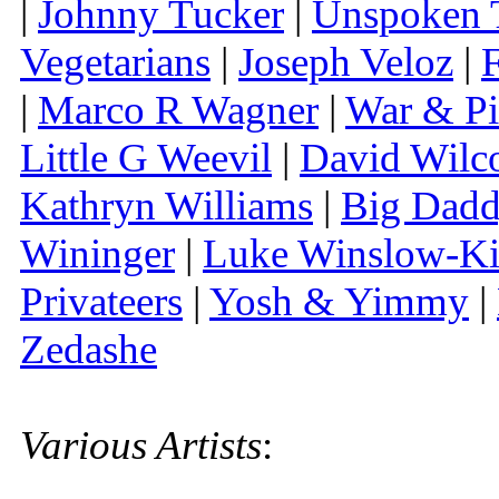
|
Johnny Tucker
|
Unspoken T
Vegetarians
|
Joseph Veloz
|
F
|
Marco R Wagner
|
War & Pi
Little G Weevil
|
David Wilc
Kathryn Williams
|
Big Dadd
Wininger
|
Luke Winslow-K
Privateers
|
Yosh & Yimmy
|
Zedashe
Various Artists
: