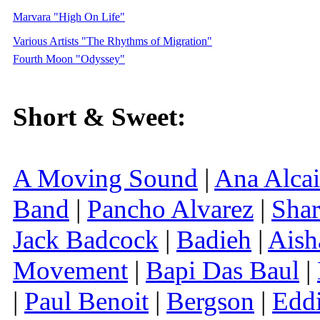
Marvara "High On Life"
Various Artists "The Rhythms of Migration"
Fourth Moon "Odyssey"
Short & Sweet:
A Moving Sound
|
Ana Alca
Band
|
Pancho Alvarez
|
Shar
Jack Badcock
|
Badieh
|
Aish
Movement
|
Bapi Das Baul
|
|
Paul Benoit
|
Bergson
|
Edd