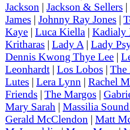
Jackson
|
Jackson & Sellers
|
James
|
Johnny Ray Jones
|
T
Kaye
|
Luca Kiella
|
Kadialy
Kritharas
|
Lady A
|
Lady Psy
Dennis Kwong Thye Lee
|
L
Leonhardt
|
Los Lobos
|
The
Lutes
|
Lera Lynn
|
Rachel M
Friends
|
The Margos
|
Gabri
Mary Sarah
|
Massilia Sound
Gerald McClendon
|
Matt M