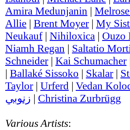
Amira Medunjanin
|
Melrose
Allie
|
Brent Moyer
|
My Sist
Neukauf
|
Nihiloxica
|
Ouzo 
Niamh Regan
|
Saltatio Mort
Schneider
|
Kai Schumacher
|
Ballaké Sissoko
|
Skalar
|
St
Taylor
|
Urferd
|
Vedan Kolo
زنوبي
|
Christina Zurbrügg
Various Artists
: