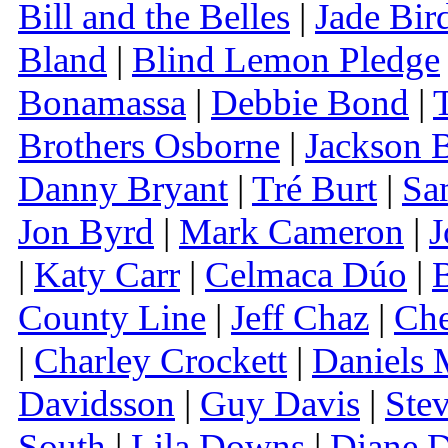
Bill and the Belles
|
Jade Bir
Bland
|
Blind Lemon Pledge
Bonamassa
|
Debbie Bond
|
Brothers Osborne
|
Jackson 
Danny Bryant
|
Tré Burt
|
Sa
Jon Byrd
|
Mark Cameron
|
J
|
Katy Carr
|
Celmaca Dúo
|
County Line
|
Jeff Chaz
|
Ch
|
Charley Crockett
|
Daniels 
Davidsson
|
Guy Davis
|
Ste
South
|
Lila Downs
|
Diane D