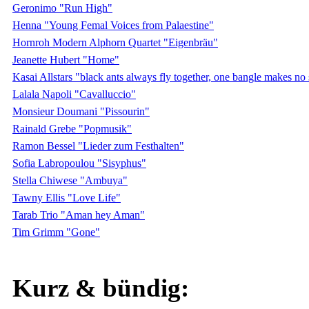
Geronimo "Run High"
Henna "Young Femal Voices from Palaestine"
Hornroh Modern Alphorn Quartet "Eigenbräu"
Jeanette Hubert "Home"
Kasai Allstars "black ants always fly together, one bangle makes no
Lalala Napoli "Cavalluccio"
Monsieur Doumani "Pissourin"
Rainald Grebe "Popmusik"
Ramon Bessel "Lieder zum Festhalten"
Sofia Labropoulou "Sisyphus"
Stella Chiwese "Ambuya"
Tawny Ellis "Love Life"
Tarab Trio "Aman hey Aman"
Tim Grimm "Gone"
Kurz & bündig: