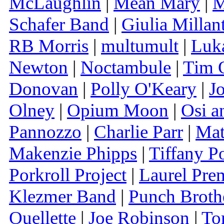
McLaughlin
|
Mean Mary
|
M
Schafer Band
|
Giulia Millan
RB Morris
|
multumult
|
Luk
Newton
|
Noctambule
|
Tim 
Donovan
|
Polly O'Keary
|
J
Olney
|
Opium Moon
|
Osi a
Pannozzo
|
Charlie Parr
|
Mat
Makenzie Phipps
|
Tiffany P
Porkroll Project
|
Laurel Pre
Klezmer Band
|
Punch Broth
Ouellette
|
Joe Robinson
|
To