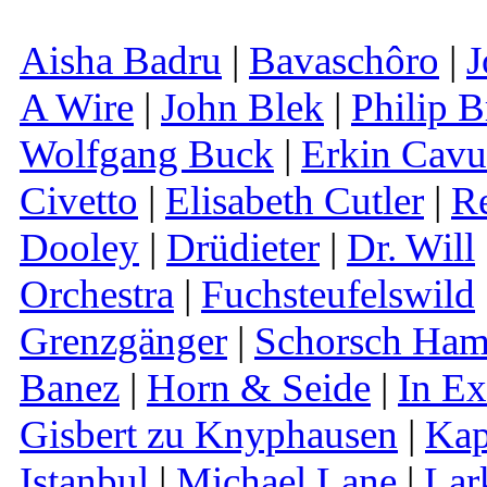
Aisha Badru
|
Bavaschôro
|
J
A Wire
|
John Blek
|
Philip B
Wolfgang Buck
|
Erkin Cavu
Civetto
|
Elisabeth Cutler
|
R
Dooley
|
Drüdieter
|
Dr. Will
Orchestra
|
Fuchsteufelswild
Grenzgänger
|
Schorsch Ham
Banez
|
Horn & Seide
|
In E
Gisbert zu Knyphausen
|
Kap
Istanbul
|
Michael Lane
|
Lar