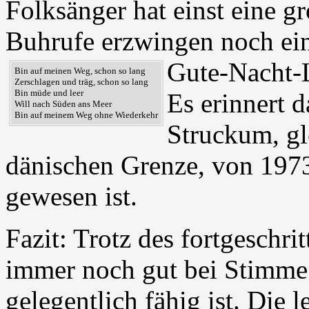
Folksänger hat einst eine gr
Buhrufe erzwingen noch ein
Gute-Nacht-L
Bin auf meinen Weg, schon so lang
Zerschlagen und träg, schon so lang
Bin müde und leer
Es erinnert 
Will nach Süden ans Meer
Bin auf meinem Weg ohne Wiederkehr
Struckum, gl
dänischen Grenze, von 197
gewesen ist.
Fazit: Trotz des fortgeschri
immer noch gut bei Stimme 
gelegentlich fähig ist. Die