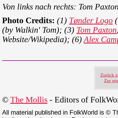
Von links nach rechts: Tom Paxton
Photo Credits:
(1)
Tønder Logo
(
(by Walkin' Tom); (3)
Tom Paxton
Website/Wikipedia); (6)
Alex Cam
Zurück z
Zur en
©
The Mollis
- Editors of
FolkWo
All material published in FolkWorld is © T