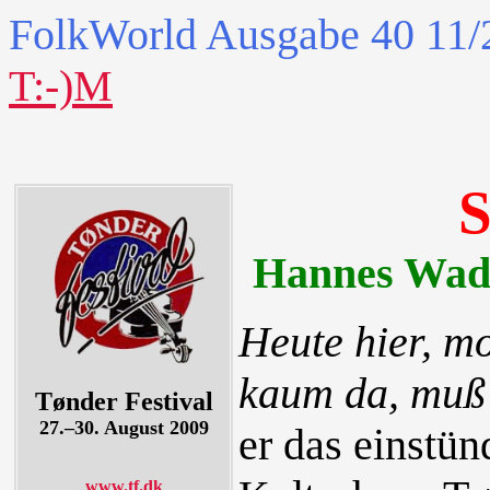
FolkWorld
Ausgabe 40 11/2
T:-)M
S
Hannes Wade
Heute hier, mo
kaum da, muß 
Tønder Festival
27.–30. August 2009
er das einstü
www.tf.dk