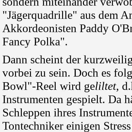
sondern miteinander verwobe
"Jägerquadrille" aus dem 
Akkordeonisten Paddy O'Br
Fancy Polka".
Dann scheint der kurzweil
vorbei zu sein. Doch es fol
Bowl"-Reel wird ge
liltet
, d
Instrumenten gespielt. Da hä
Schleppen ihres Instrument
Tontechniker einigen Stres