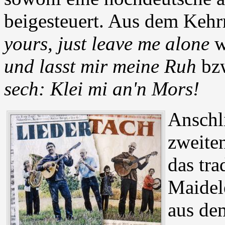
beigesteuert. Aus dem Keh
yours, just leave me alone
w
und lasst mir meine Ruh
bz
sech: Klei mi an'n Mors!
Anschli
zweite
das tra
Maidel
aus de