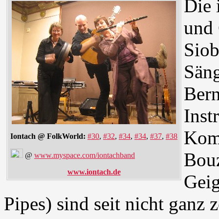
Die 
und 
Sio
Säng
Bern
Inst
Komm
Iontach @ FolkWorld:
#30
,
#32
,
#34
,
#34
,
#37
,
#38
Bouz
@
www.myspace.com/iontachband
www.iontach.de
Geig
Pipes) sind seit nicht ganz 