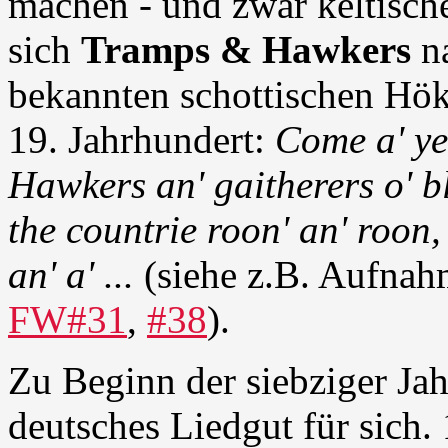
machen - und zwar keltisch
sich
Tramps & Hawkers
n
bekannten schottischen Hök
19. Jahrhundert:
Come a' ye
Hawkers an' gaitherers o' b
the countrie roon' an' roon,
an' a' ...
(siehe z.B. Aufnah
FW#31
,
#38
).
Zu Beginn der siebziger Ja
deutsches Liedgut für sich.