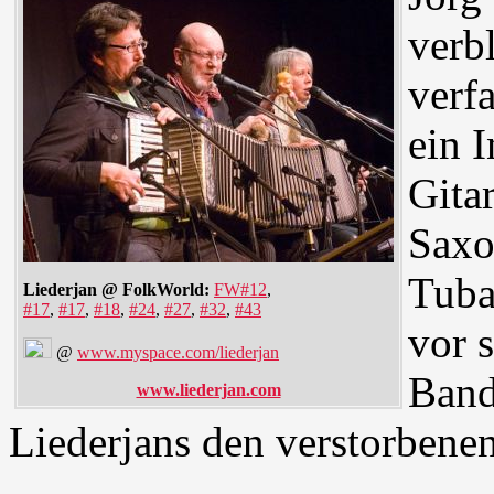
verb
verfa
ein 
Gita
Saxo
Tuba
Liederjan @ FolkWorld:
FW#12
,
#17
,
#17
,
#18
,
#24
,
#27
,
#32
,
#43
vor s
@
www.myspace.com/liederjan
Band
www.liederjan.com
Liederjans den verstorbene