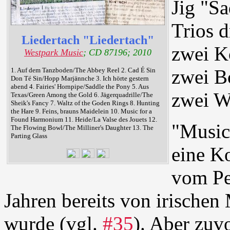
Jig "S
Trios d
Liedertach "Liedertach"
zwei K
Westpark Music
; CD 87196; 2010
zwei B
1. Auf dem Tanzboden/The Abbey Reel 2. Cad É Sin
Don Té Sin/Hopp Marjännche 3. Ich hörte gestern
abend 4. Fairies' Hornpipe/Saddle the Pony 5. Aus
zwei W
Texas/Green Among the Gold 6. Jägerquadrille/The
Sheik's Fancy 7. Waltz of the Goden Rings 8. Hunting
the Hare 9. Feins, brauns Maidelein 10. Music for a
Found Harmonium 11. Heide/La Valse des Jouets 12.
"Music
The Flowing Bowl/The Milliner's Daughter 13. The
Parting Glass
eine K
vom Pe
Jahren bereits von irischen 
wurde (vgl.
#35
). Aber zuv