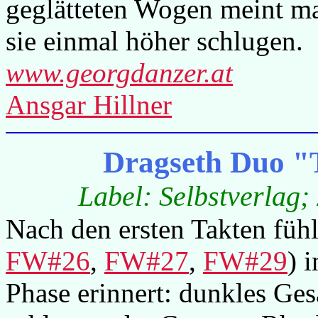
geglätteten Wogen meint m
sie einmal höher schlugen.
www.georgdanzer.at
Ansgar Hillner
Dragseth Duo "
Label: Selbstverlag;
Nach den ersten Takten füh
FW#26
,
FW#27
,
FW#29
) 
Phase erinnert: dunkles Ges