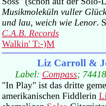
Soss" (schon auf der Solo-
Musikmoleküln vuller Glück
und lau, weich wie Lenor
. 
C.A.B. Records
Walkin' T:-)M
Liz Carroll & 
Label:
Compass
; 74418
"In Play" ist das dritte ge
amerikanischen Fiddlerin
L