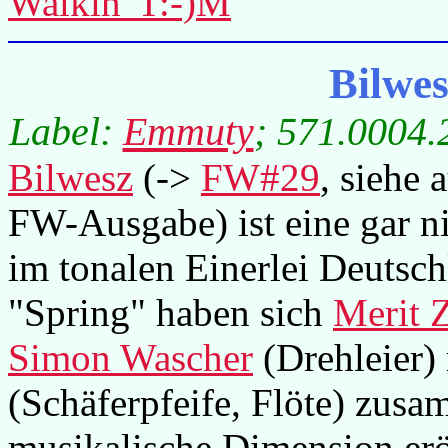
Walkin' T:-)M
Bilwe
Label:
Emmuty
; 571.0004.
Bilwesz
(->
FW#29
, siehe
FW-Ausgabe) ist eine gar 
im tonalen Einerlei Deutsch
"Spring" haben sich
Merit 
Simon Wascher
(Drehleier)
(Schäferpfeife, Flöte) zusa
musikalische Dimension eröf