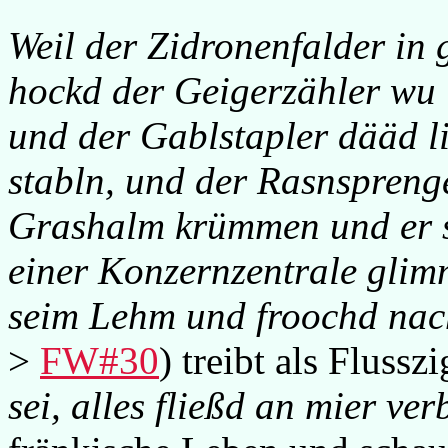
Weil der Zidronenfalder in
hockd der Geigerzähler wu 
und der Gablstapler dääd l
stabln, und der Rasnsprenge
Grashalm krümmen und er s
einer Konzernzentrale glimm
seim Lehm und froochd na
>
FW#30
) treibt als Flussz
sei, alles fließd an mier ver