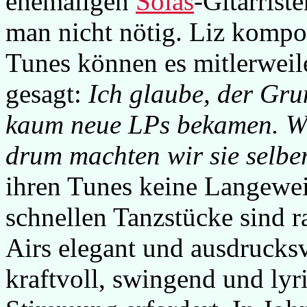
ehemaligen
Solas
-Gitarrist
man nicht nötig. Liz kompon
Tunes können es mitlerweile
gesagt:
Ich glaube, der Gru
kaum neue LPs bekamen. Wi
drum machten wir sie selber
ihren Tunes keine Langeweil
schnellen Tanzstücke sind ra
Airs elegant und ausdrucksvo
kraftvoll, swingend und lyri