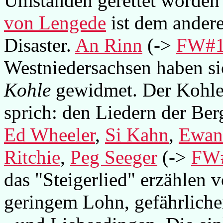
Umständen gerettet worden
von Lengede
ist dem andere
Disaster.
An Rinn
(->
FW#
Westniedersachsen haben si
Kohle
gewidmet. Der Kohle 
sprich: den Liedern der Ber
Ed Wheeler
,
Si Kahn
,
Ewan
Ritchie
,
Peg Seeger
(->
FW
das "Steigerlied" erzählen 
geringem Lohn, gefährliche