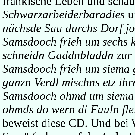
fränkische Leben und schau
Schwarzarbeiderbaradies
u
nächsde Sau durchs Dorf j
Samsdooch frieh um sechs 
schneidn Gaddnbladdn zur
Samsdooch frieh um siema 
ganzn Verdl mischns etz ihr
Samsdooch ohmd um siema 
ohmds do wern di Fauln flei
beweist diese CD. Und bei 