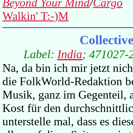
Beyond Your Mind
/
Cargo
Walkin' T:-)M
Collectiv
Label:
India
; 471027-2
Na, da bin ich mir jetzt nic
die FolkWorld-Redaktion be
Musik, ganz im Gegenteil, ab
Kost für den durchschnittli
unterstelle mal, dass es die