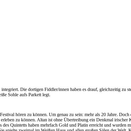
ntegriert. Die dortigen Fiddler/innen haben es drauf, gleichzeitig zu st
ße Sohle aufs Parkett legt.
Festival hören zu können. Um genau zu sein: mehr als 20 Jahre. Doch 
leben zu können. Altan ist ohne Übertreibung ein Denkmal irischer Kul
CDs des Quintetts haben mehrfach Gold und Platin erreicht und wurden
Sie spielte zweimal im Weißen Haus und allen großen Sälen der Welt. 