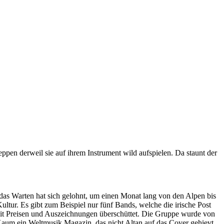
eppen derweil sie auf ihrem Instrument wild aufspielen. Da staunt der
das Warten hat sich gelohnt, um einen Monat lang von den Alpen bis
tur. Es gibt zum Beispiel nur fünf Bands, welche die irische Post
 mit Preisen und Auszeichnungen überschüttet. Die Gruppe wurde von
Kaum ein Weltmusik Magazin, das nicht Altan auf das Cover gehievt