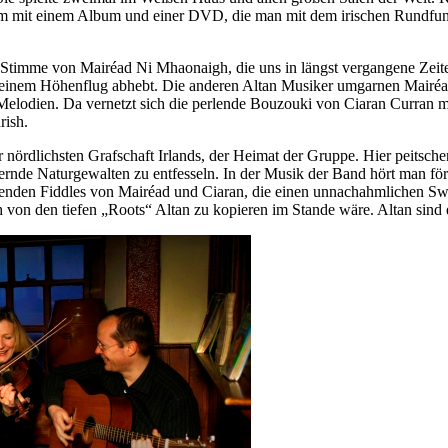
äum mit einem Album und einer DVD, die man mit dem irischen Rundfunko
Stimme von Mairéad Ni Mhaonaigh, die uns in längst vergangene Zeiten 
zu einem Höhenflug abhebt. Die anderen Altan Musiker umgarnen Mairéa
Melodien. Da vernetzt sich die perlende Bouzouki von Ciaran Curran mi
rish.
er nördlichsten Grafschaft Irlands, der Heimat der Gruppe. Hier peits
nde Naturgewalten zu entfesseln. In der Musik der Band hört man förm
ierenden Fiddles von Mairéad und Ciaran, die einen unnachahmlichen S
h von den tiefen „Roots“ Altan zu kopieren im Stande wäre. Altan sind