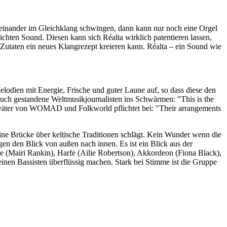
teinander im Gleichklang schwingen, dann kann nur noch eine Orgel
chten Sound. Diesen kann sich Réalta wirklich patentieren lassen,
 Zutaten ein neues Klangrezept kreieren kann. Réalta – ein Sound wie
elodien mit Energie, Frische und guter Laune auf, so dass diese den
 auch gestandene Weltmusikjournalisten ins Schwärmen: "This is the
erväter von WOMAD und Folkworld pflichtet bei: "Their arrangements
eine Brücke über keltische Traditionen schlägt. Kein Wunder wenn die
 den Blick von außen nach innen. Es ist ein Blick aus der
e (Mairi Rankin), Harfe (Ailie Robertson), Akkordeon (Fiona Black),
e einen Bassisten überflüssig machen. Stark bei Stimme ist die Gruppe