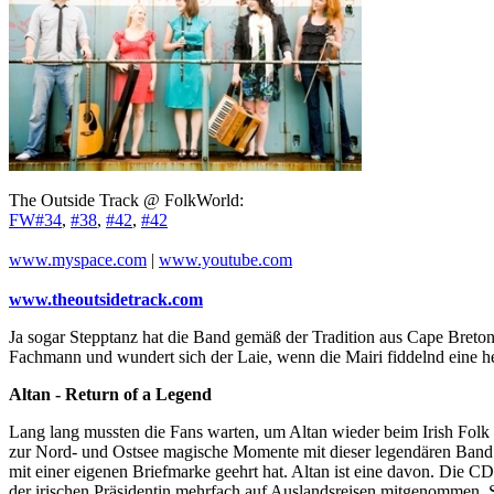
The Outside Track @ FolkWorld:
FW#34
,
#38
,
#42
,
#42
www.myspace.com
|
www.youtube.com
www.theoutsidetrack.com
Ja sogar Stepptanz hat die Band gemäß der Tradition aus Cape Breton i
Fachmann und wundert sich der Laie, wenn die Mairi fiddelnd eine hei
Altan - Return of a Legend
Lang lang mussten die Fans warten, um Altan wieder beim Irish Folk 
zur Nord- und Ostsee magische Momente mit dieser legendären Band er
mit einer eigenen Briefmarke geehrt hat. Altan ist eine davon. Die 
der irischen Präsidentin mehrfach auf Auslandsreisen mitgenommen. 