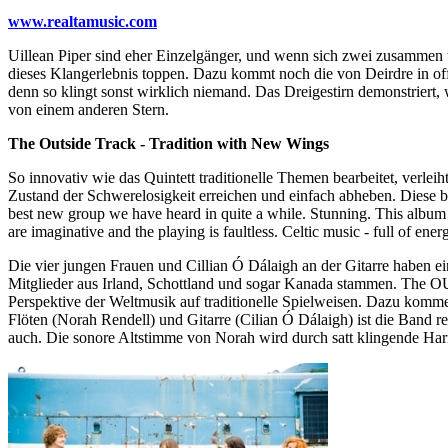
www.realtamusic.com
Uillean Piper sind eher Einzelgänger, und wenn sich zwei zusammen 
dieses Klangerlebnis toppen. Dazu kommt noch die von Deirdre in off
denn so klingt sonst wirklich niemand. Das Dreigestirn demonstriert
von einem anderen Stern.
The Outside Track - Tradition with New Wings
So innovativ wie das Quintett traditionelle Themen bearbeitet, verle
Zustand der Schwerelosigkeit erreichen und einfach abheben. Diese be
best new group we have heard in quite a while. Stunning. This albu
are imaginative and the playing is faultless. Celtic music - full of ener
Die vier jungen Frauen und Cillian Ó Dálaigh an der Gitarre haben ei
Mitglieder aus Irland, Schottland und sogar Kanada stammen. The O
Perspektive der Weltmusik auf traditionelle Spielweisen. Dazu komme
Flöten (Norah Rendell) und Gitarre (Cilian Ó Dálaigh) ist die Band rei
auch. Die sonore Altstimme von Norah wird durch satt klingende Har