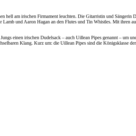
sen hell am irischen Firmament leuchten. Die Gitarristin und Sängerin D
nor Lamb und Aaron Hagan an den Flutes und Tin Whistles. Mit ihren 
e Jungs einen irischen Dudelsack – auch Uillean Pipes genannt – um un
hselbaren Klang. Kurz um: die Uillean Pipes sind die Königsklasse de