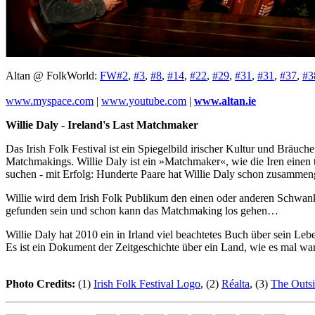
Altan @ FolkWorld:
FW#2
,
#3
,
#8
,
#14
,
#22
,
#29
,
#31
,
#31
,
#37
,
#3
www.myspace.com
|
www.youtube.com
|
www.altan.ie
Willie Daly - Ireland's Last Matchmaker
Das Irish Folk Festival ist ein Spiegelbild irischer Kultur und Brä
Matchmakings. Willie Daly ist ein »Matchmaker«, wie die Iren einen t
suchen - mit Erfolg: Hunderte Paare hat Willie Daly schon zusammeng
Willie wird dem Irish Folk Publikum den einen oder anderen Schwank
gefunden sein und schon kann das Matchmaking los gehen…
Willie Daly hat 2010 ein in Irland viel beachtetes Buch über sein Le
Es ist ein Dokument der Zeitgeschichte über ein Land, wie es mal war,
Photo Credits:
(1)
Irish Folk Festival Logo
, (2)
Réalta
, (3)
The Outsi