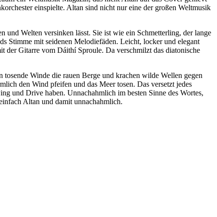
rchester einspielte. Altan sind nicht nur eine der großen Weltmusik
und Welten versinken lässt. Sie ist wie ein Schmetterling, der lange
ds Stimme mit seidenen Melodiefäden. Leicht, locker und elegant
t der Gitarre vom Dáithí Sproule. Da verschmilzt das diatonische
chen tosende Winde die rauen Berge und krachen wilde Wellen gegen
lich den Wind pfeifen und das Meer tosen. Das versetzt jedes
wing und Drive haben. Unnachahmlich im besten Sinne des Wortes,
 einfach Altan und damit unnachahmlich.