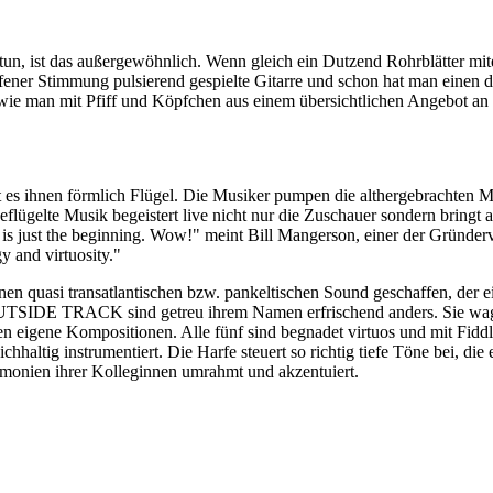
tun, ist das außergewöhnlich. Wenn gleich ein Dutzend Rohrblätter mi
ener Stimmung pulsierend gespielte Gitarre und schon hat man einen di
, wie man mit Pfiff und Köpfchen aus einem übersichtlichen Angebot an
iht es ihnen förmlich Flügel. Die Musiker pumpen die althergebrachten M
flügelte Musik begeistert live nicht nur die Zuschauer sondern bringt
m is just the beginning. Wow!" meint Bill Mangerson, einer der Gründ
gy and virtuosity."
nen quasi transatlantischen bzw. pankeltischen Sound geschaffen, der 
UTSIDE TRACK sind getreu ihrem Namen erfrischend anders. Sie wagen
n eigene Kompositionen. Alle fünf sind begnadet virtuos und mit Fiddl
chhaltig instrumentiert. Die Harfe steuert so richtig tiefe Töne bei, di
monien ihrer Kolleginnen umrahmt und akzentuiert.