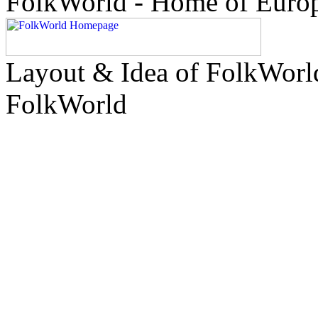
FolkWorld - Home of Euro
Layout & Idea of FolkWor
FolkWorld