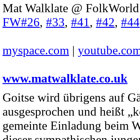
Mat Walklate @ FolkWorld
FW#26
,
#33
,
#41
,
#42
,
#44
myspace.com
|
youtube.co
www.matwalklate.co.uk
Goitse wird übrigens auf Gä
ausgesprochen und heißt „
gemeinte Einladung beim W
dieser sympathischen junge