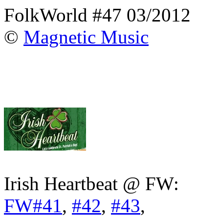
FolkWorld #47 03/2012
©
Magnetic Music
Irish Heartbeat @ FW:
FW#41
,
#42
,
#43
,