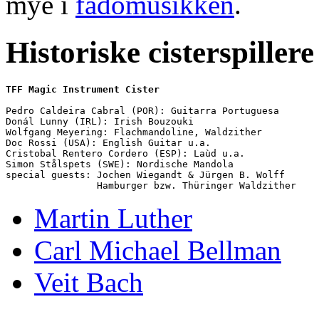
mye i
fadomusikken
.
Historiske cisterspillere
TFF Magic Instrument Cister
Pedro Caldeira Cabral (POR): Guitarra Portuguesa

Donál Lunny (IRL): Irish Bouzouki

Wolfgang Meyering: Flachmandoline, Waldzither

Doc Rossi (USA): English Guitar u.a.

Cristobal Rentero Cordero (ESP): Laùd u.a.

Simon Stålspets (SWE): Nordische Mandola

special guests: Jochen Wiegandt & Jürgen B. Wolff    

Martin Luther
Carl Michael Bellman
Veit Bach