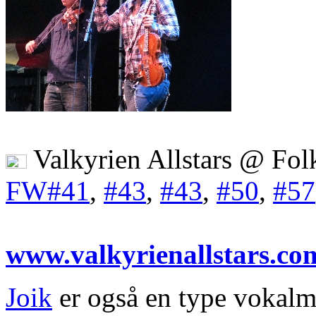
Valkyrien Allstars @ Fo
FW#41
,
#43
,
#43
,
#50
,
#57
www.valkyrienallstars.co
Joik
er også en type vokalm