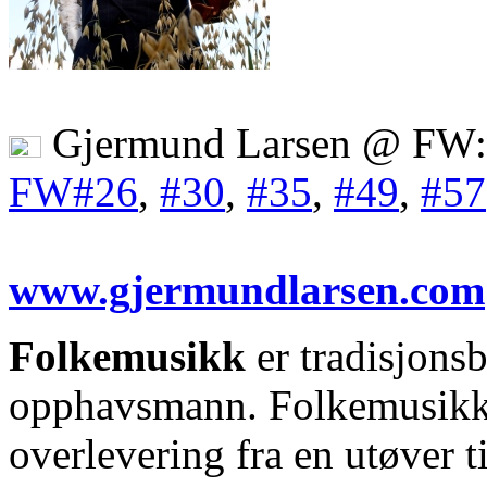
Gjermund Larsen @ FW:
FW#26
,
#30
,
#35
,
#49
,
#57
www.gjermundlarsen.com
Folkemusikk
er tradisjons
opphavsmann. Folkemusikke
overlevering fra en utøver t