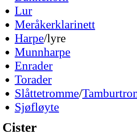
Lur
Meråkerklarinett
Harpe
/lyre
Munnharpe
Enrader
Torader
Slåttetromme
/
Tamburtr
Sjøfløyte
Cister