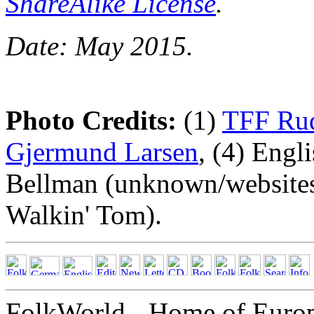
ShareAlike License
.
Date: May 2015.
Photo Credits:
(1)
TFF Rud
Gjermund Larsen
, (4) Engl
Bellman (unknown/websites
Walkin' Tom).
FolkWorld - Home of Euro