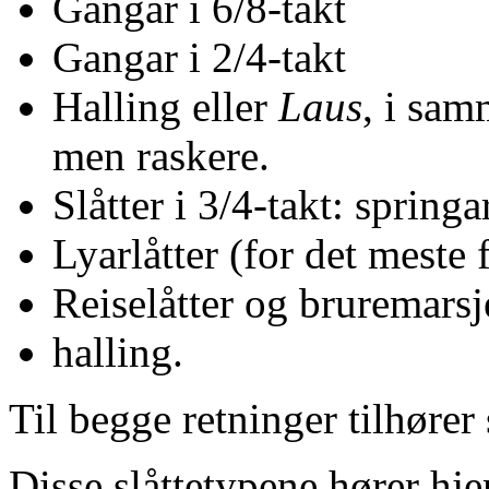
Gangar i 6/8-takt
Gangar i 2/4-takt
Halling eller
Laus
, i sam
men raskere.
Slåtter i 3/4-takt: spring
Lyarlåtter (for det meste 
Reiselåtter og bruremarsj
halling.
Til begge retninger tilhører 
Disse slåttetypene hører hj