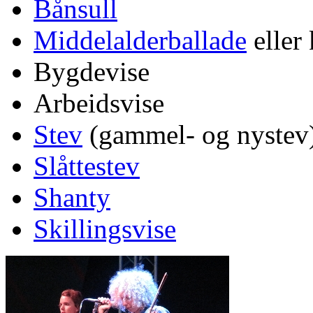
Bånsull
Middelalderballade
eller
Bygdevise
Arbeidsvise
Stev
(gammel- og nystev
Slåttestev
Shanty
Skillingsvise