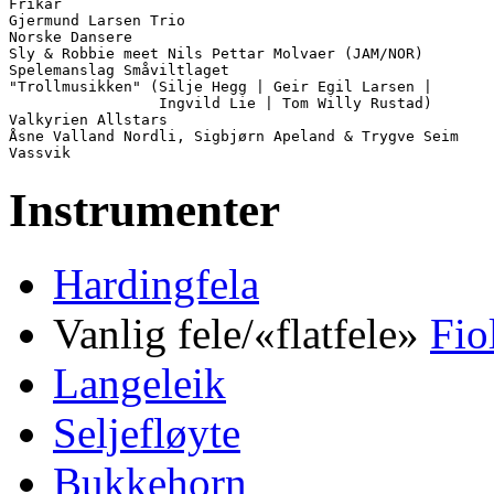
Frikar

Gjermund Larsen Trio

Norske Dansere

Sly & Robbie meet Nils Pettar Molvaer (JAM/NOR)

Spelemanslag Småviltlaget

"Trollmusikken" (Silje Hegg | Geir Egil Larsen |

                 Ingvild Lie | Tom Willy Rustad)

Valkyrien Allstars

Åsne Valland Nordli, Sigbjørn Apeland & Trygve Seim   

Instrumenter
Hardingfela
Vanlig fele/«flatfele»
Fio
Langeleik
Seljefløyte
Bukkehorn