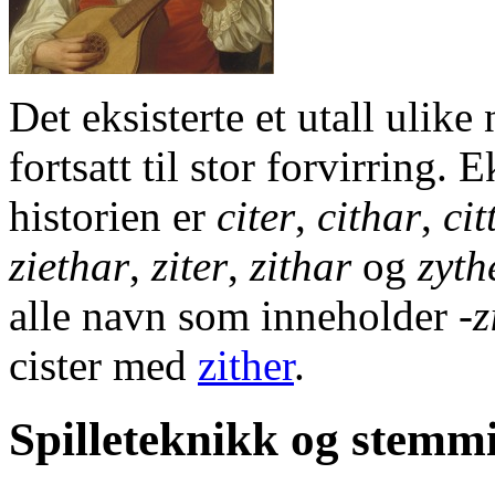
Det eksisterte et utall ulike
fortsatt til stor forvirring
historien er
citer
,
cithar
,
cit
ziethar
,
ziter
,
zithar
og
zyth
alle navn som inneholder
-z
cister med
zither
.
Spilleteknikk og stemm