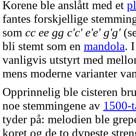
Korene ble anslått med et
p
fantes forskjellige stemming
som
cc ee gg c'c' e'e' g'g'
(s
bli stemt som en
mandola
. 
vanligvis utstyrt med mellom
mens moderne varianter vanl
Opprinnelig ble cisteren br
noe stemmingene av
1500-t
tyder på: melodien ble grepe
koret og de to dypeste stren