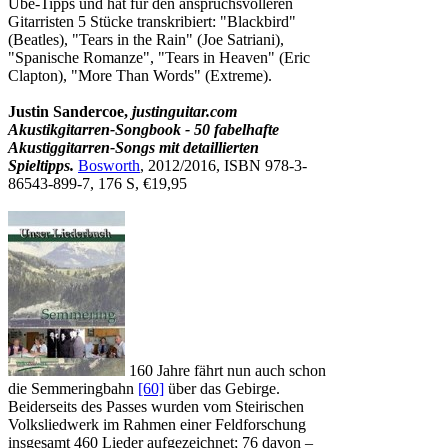
Übe-Tipps und hat für den anspruchsvolleren
Gitarristen 5 Stücke transkribiert: "Blackbird"
(Beatles), "Tears in the Rain" (Joe Satriani),
"Spanische Romanze", "Tears in Heaven" (Eric
Clapton), "More Than Words" (Extreme).
Justin Sandercoe,
justinguitar.com
Akustikgitarren-Songbook - 50 fabelhafte
Akustiggitarren-Songs mit detaillierten
Spieltipps.
Bosworth
, 2012/2016, ISBN 978-3-
86543-899-7, 176 S, €19,95
160 Jahre fährt nun auch schon
die Semmeringbahn
[60]
über das Gebirge.
Beiderseits des Passes wurden vom Steirischen
Volksliedwerk im Rahmen einer Feldforschung
insgesamt 460 Lieder aufgezeichnet; 76 davon –