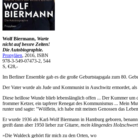
Wolf Biermann,
Warte
nicht auf bessre Zeiten!
Die Autobiographie.
Propyläen
, 2016, ISBN
978-3-549-07473-2, 544
S, €28,-
Im Berliner Ensemble gab es die große Geburtstagsgala zum 80. Gebu
Der Vater wurde als Jude und Kommunist in Auschwitz ermordet, als 
Diese heillose Wunde blieb lebenslänglich offen ... Der Kummer um d
frommer Ketzer, ein tapferer Renegat des Kommunismus ... Mein Mut
runter und sagte: "Wölflein, ich habe mit meinen Genossen das Leben a
Er wurde 1936 als Karl-Wolf Biermann in Hamburg geboren, benannt 
greift dann aber 1950 lieber zur Gitarre,
mein klingendes Holzschwert 
»Die Waldeck gehört für mich zu den Orten, wo