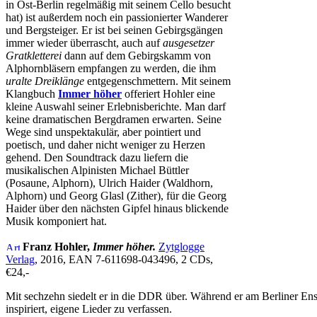
in Ost-Berlin regelmäßig mit seinem Cello besucht
hat) ist außerdem noch ein passionierter Wanderer
und Bergsteiger. Er ist bei seinen Gebirgsgängen
immer wieder überrascht, auch auf
ausgesetzer
Gratkletterei
dann auf dem Gebirgskamm von
Alphornbläsern empfangen zu werden, die ihm
uralte Dreiklänge
entgegenschmettern. Mit seinem
Klangbuch
Immer höher
offeriert Hohler eine
kleine Auswahl seiner Erlebnisberichte. Man darf
keine dramatischen Bergdramen erwarten. Seine
Wege sind unspektakulär, aber pointiert und
poetisch, und daher nicht weniger zu Herzen
gehend. Den Soundtrack dazu liefern die
musikalischen Alpinisten Michael Büttler
(Posaune, Alphorn), Ulrich Haider (Waldhorn,
Alphorn) und Georg Glasl (Zither), für die Georg
Haider über den nächsten Gipfel hinaus blickende
Musik komponiert hat.
Franz Hohler,
Immer höher.
Zytglogge
Verlag
, 2016, EAN 7-611698-043496, 2 CDs,
€24,-
Mit sechzehn siedelt er in die DDR über. Während er am Berliner Ens
inspiriert, eigene Lieder zu verfassen.