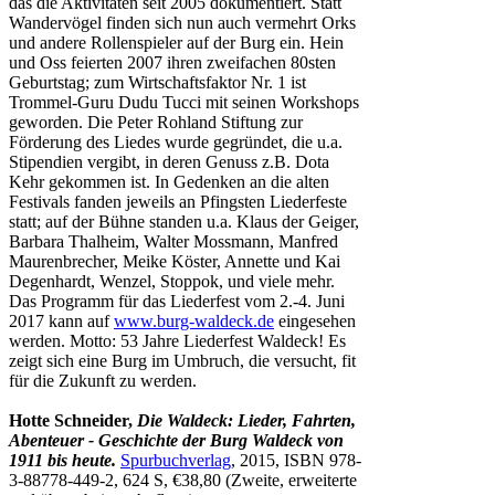
das die Aktivitäten seit 2005 dokumentiert. Statt
Wandervögel finden sich nun auch vermehrt Orks
und andere Rollenspieler auf der Burg ein. Hein
und Oss feierten 2007 ihren zweifachen 80sten
Geburtstag; zum Wirtschaftsfaktor Nr. 1 ist
Trommel-Guru Dudu Tucci mit seinen Workshops
geworden. Die Peter Rohland Stiftung zur
Förderung des Liedes wurde gegründet, die u.a.
Stipendien vergibt, in deren Genuss z.B. Dota
Kehr gekommen ist. In Gedenken an die alten
Festivals fanden jeweils an Pfingsten Liederfeste
statt; auf der Bühne standen u.a. Klaus der Geiger,
Barbara Thalheim, Walter Mossmann, Manfred
Maurenbrecher, Meike Köster, Annette und Kai
Degenhardt, Wenzel, Stoppok, und viele mehr.
Das Programm für das Liederfest vom 2.-4. Juni
2017 kann auf
www.burg-waldeck.de
eingesehen
werden. Motto: 53 Jahre Liederfest Waldeck! Es
zeigt sich eine Burg im Umbruch, die versucht, fit
für die Zukunft zu werden.
Hotte Schneider,
Die Waldeck: Lieder, Fahrten,
Abenteuer - Geschichte der Burg Waldeck von
1911 bis heute.
Spurbuchverlag
, 2015, ISBN 978-
3-88778-449-2, 624 S, €38,80 (Zweite, erweiterte