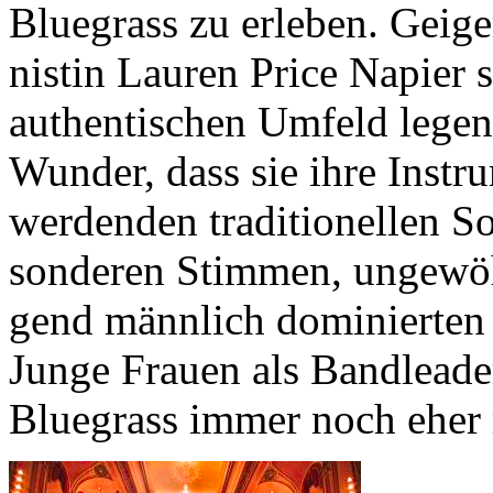
Blu­e­grass zu er­le­ben. Gei­g
nis­tin Lau­ren Price Na­pier 
au­then­ti­schen Um­feld le­gen
Wun­der, dass sie ihre In­stru­
wer­den­den tra­di­tio­nel­len
son­de­ren Stim­men, un­ge­w
gend männ­lich do­mi­nier­ten
Junge Frau­en als Band­lea­de­r
Blu­e­grass immer noch eher 