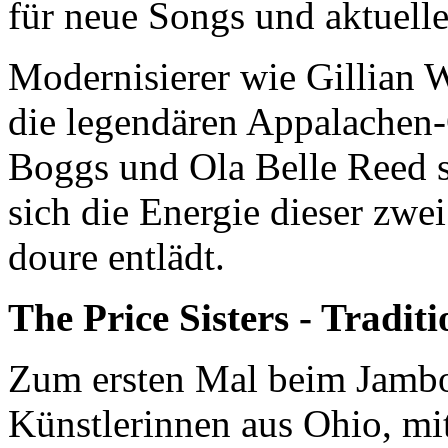
für neue Songs und ak­tu­el­
Mo­der­ni­sie­rer wie Gil­li­
die le­gen­dä­ren Ap­pa­la­che
Boggs und Ola Belle Reed s
sich die En­er­gie die­ser zwei
dou­re ent­lädt.
The Price Sisters - Tradit
Zum ers­ten Mal beim Jam­bo­
Künst­le­rin­nen aus Ohio, mit