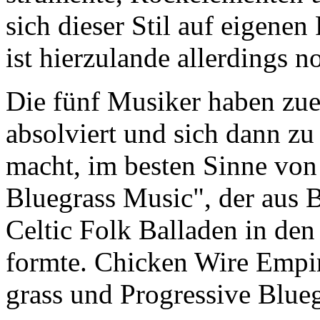
sich die­ser Stil auf ei­ge­nen
ist hier­zu­lan­de al­ler­ding
Die fünf Mu­si­ker haben zu­er
ab­sol­viert und sich dann zu
macht, im bes­ten Sinne von
Blu­e­grass Music", der aus 
Cel­tic Folk Bal­la­den in den 
form­te. Chi­cken Wire Em­pi
grass und Pro­gres­si­ve Blu­e­g