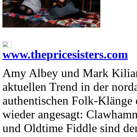
www.thepricesisters.com
Amy Albey und Mark Ki­liank­s
ak­tu­el­len Trend in der nord
au­then­ti­schen Folk-​Klän­ge
wie­der an­ge­sagt: Clawham­me
und Old­ti­me Fidd­le sind der