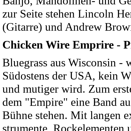
Banjo, Man­do­li­nen-​ und Ge
zur Seite ste­hen Lin­coln H
(Gi­tar­re) und An­d­rew Brow
Chicken Wire Emprire - P
Blu­e­grass aus Wis­con­sin 
Süd­os­tens der USA, kein Wu
und mu­ti­ger wird. Zum ers­
dem "Em­pi­re" eine Band aus
Bühne ste­hen. Mit lan­gen ex­
stru­men­te, Ro­ckele­men­te