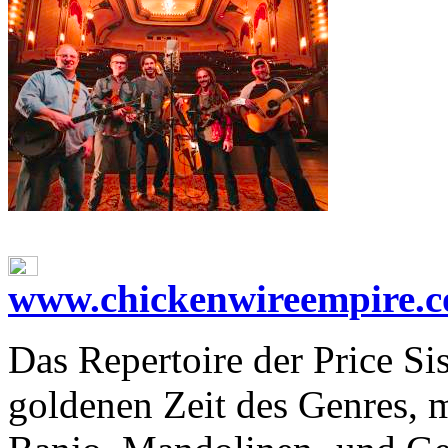
www.chickenwireempire.
Das Re­per­toire der Price Si
gol­de­nen Zeit des Gen­res, 