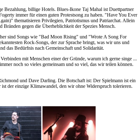
 Bezahlung, billige Hotels. Blues-Ikone Taj Mahal ist Duettpartner
 Fogerty immer für einen guten Protestsong zu haben. "Have You Ever
n)" thematisieren Privilegien, Patriotismus und Patriarchat. Allein
und Bränden gegen die Überheblichkeit der Spezies Mensch.
! Daher sind Songs wie "Bad Moon Rising" und "Wrote A Song For
bekanntesten Rock-Songs, der zur Sprache bringt, was wir uns und
und das Bedürfnis nach Gemeinschaft und Solidarität.
as Verbinden mit Menschen einer der Gründe, warum ich gerne singe ...
 immer noch so vieles gemeinsam und so viel, das wir teilen können.
ichmond und Dave Darling. Die Botschaft ist: Der Spielmann ist ein
 ist der einzige Klimawandel, den wir ohne Widerspruch tolerieren.