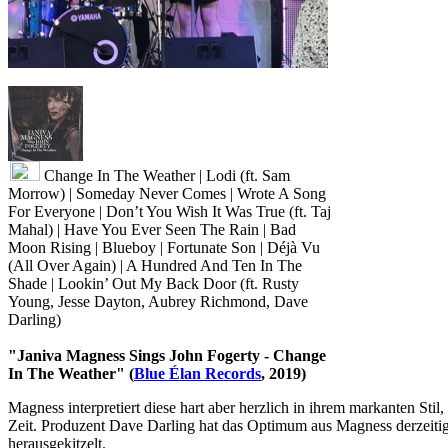
Change In The Weather | Lodi (ft. Sam
Morrow) | Someday Never Comes | Wrote A Song
For Everyone | Don’t You Wish It Was True (ft. Taj
Mahal) | Have You Ever Seen The Rain | Bad
Moon Rising | Blueboy | Fortunate Son | Déjà Vu
(All Over Again) | A Hundred And Ten In The
Shade | Lookin’ Out My Back Door (ft. Rusty
Young, Jesse Dayton, Aubrey Richmond, Dave
Darling)
"Janiva Magness Sings John Fogerty - Change
In The Weather" (
Blue Élan Records
, 2019)
Magness interpretiert diese hart aber herzlich in ihrem markanten Stil,
Zeit. Produzent Dave Darling hat das Optimum aus Magness derzeitig
herausgekitzelt.