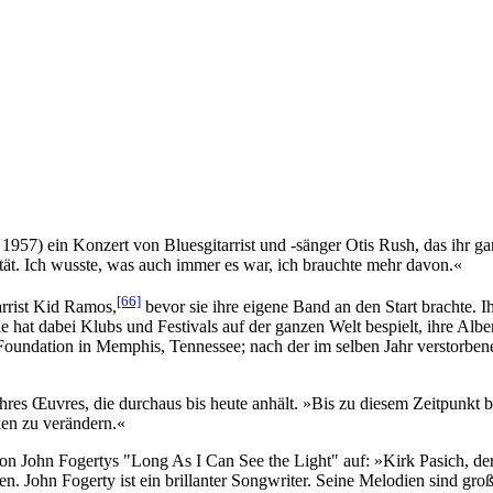
57) ein Konzert von Bluesgitarrist und -sänger Otis Rush, das ihr ganze
ität. Ich wusste, was auch immer es war, ich brauchte mehr davon.«
[66]
arrist Kid Ramos,
bevor sie ihre eigene Band an den Start brachte. I
Sie hat dabei Klubs und Festivals auf der ganzen Welt bespielt, ihre 
oundation in Memphis, Tennessee; nach der im selben Jahr verstorbene
ihres Œuvres, die durchaus bis heute anhält. »Bis zu diesem Zeitpunkt 
ken zu verändern.«
on John Fogertys "Long As I Can See the Light" auf: »Kirk Pasich, de
en. John Fogerty ist ein brillanter Songwriter. Seine Melodien sind groß