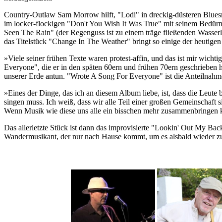
Country-Outlaw Sam Morrow hilft, "Lodi" in dreckig-düsteren Bluesro
im locker-flockigen "Don't You Wish It Was True" mit seinem Bedürn
Seen The Rain" (der Regenguss ist zu einem träge fließenden Wasserla
das Titelstück "Change In The Weather" bringt so einige der heutige
»Viele seiner frühen Texte waren protest-affin, und das ist mir wic
Everyone", die er in den späten 60ern und frühen 70ern geschrieben 
unserer Erde antun. "Wrote A Song For Everyone" ist die Anteilnahme
»Eines der Dinge, das ich an diesem Album liebe, ist, dass die Leute 
singen muss. Ich weiß, dass wir alle Teil einer großen Gemeinschaft 
Wenn Musik wie diese uns alle ein bisschen mehr zusammenbringen kan
Das allerletzte Stück ist dann das improvisierte "Lookin' Out My B
Wandermusikant, der nur nach Hause kommt, um es alsbald wieder zu v