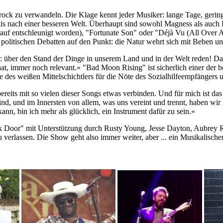
ck zu verwandeln. Die Klage kennt jeder Musiker: lange Tage, geringe
is nach einer besseren Welt. Überhaupt sind sowohl Magness als auch
uf entschleunigt worden), "Fortunate Son" oder "Déjà Vu (All Over Agai
n politischen Debatten auf den Punkt: die Natur wehrt sich mit Beben 
htig: über den Stand der Dinge in unserem Land und in der Welt reden
hat, immer noch relevant.« "Bad Moon Rising" ist sicherlich einer der 
 des weißen Mittelschichtlers für die Nöte des Sozialhilfeempfängers 
bereits mit so vielen dieser Songs etwas verbinden. Und für mich ist d
sind, und im Innersten von allem, was uns vereint und trennt, haben wir
n, bin ich mehr als glücklich, ein Instrument dafür zu sein.«
ack Door" mit Unterstützung durch Rusty Young, Jesse Dayton, Aubrey R
erlassen. Die Show geht also immer weiter, aber ... ein Musikalischer