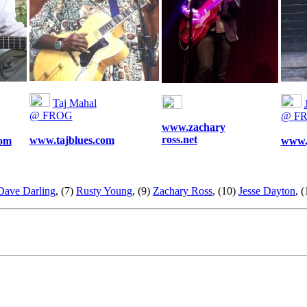
Taj Mahal
@ FROG
@ F
www.zachary
ross.net
www.tajblues.com
com
www.
Dave Darling
, (7)
Rusty Young
, (9)
Zachary Ross
, (10)
Jesse Dayton
, 