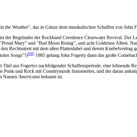
 in the Weather", das in Gänze dem musikalischen Schaffen von John F
) ist der Begründer der Rockband Creedence Clearwater Revival. Der Le
 "Proud Mary" und "Bad Moon Rising", und acht Goldenen Alben. Nac
 den Rechtsstreit mit dem alten Plattenlabel und derem Knebelvertrag 
[69]
tolen Songs"!)
1985 gelang John Fogerty dann das große Comeback; 
h Titel aus Fogertys nachfolgender Schaffensperiode, eine lohnende R
e Punk und Rock mit Countrymusik fusionierten, und der daran anknüp
dem Namen
Americana
bekannt ist.