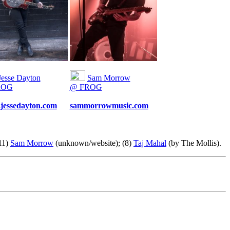
Jesse Dayton
Sam Morrow
ROG
@ FROG
jessedayton.com
sammorrowmusic.com
(11)
Sam Morrow
(unknown/website); (8)
Taj Mahal
(by The Mollis).