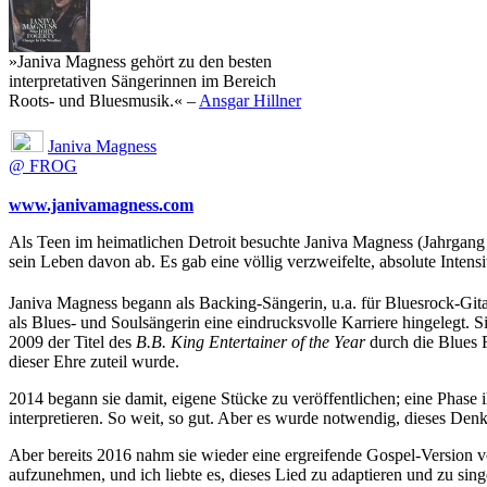
»Janiva Magness gehört zu den besten
interpretativen Sängerinnen im Bereich
Roots- und Bluesmusik.« –
Ansgar Hillner
Janiva Magness
@ FROG
www.janivamagness.com
Als Teen im heimatlichen Detroit besuchte Janiva Magness (Jahrgang 19
sein Leben davon ab. Es gab eine völlig verzweifelte, absolute Intens
Janiva Magness begann als Backing-Sängerin, u.a. für Bluesrock-Git
als Blues- und Soulsängerin eine eindrucksvolle Karriere hingelegt. 
2009 der Titel des
B.B. King Entertainer of the Year
durch die Blues F
dieser Ehre zuteil wurde.
2014 begann sie damit, eigene Stücke zu veröffentlichen; eine Phase 
interpretieren. So weit, so gut. Aber es wurde notwendig, dieses Den
Aber bereits 2016 nahm sie wieder eine ergreifende Gospel-Version v
aufzunehmen, und ich liebte es, dieses Lied zu adaptieren und zu sing