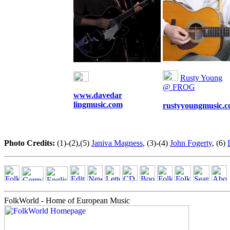
Rusty Young
@ FROG
www.davedar
lingmusic.com
rustyyoungmusic.
Photo Credits:
(1)-(2),(5)
Janiva Magness
, (3)-(4)
John Fogerty
, (6)
FolkWorld - Home of European Music